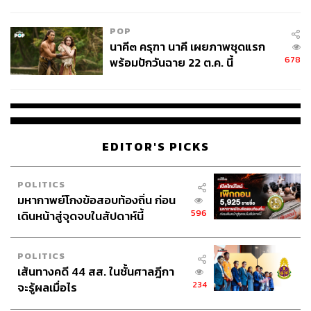
College Football
POP
นาคี๓ ครุฑา นาคี เผยภาพชุดแรก
678
พร้อมปักวันฉาย 22 ต.ค. นี้
EDITOR'S PICKS
POLITICS
มหากาพย์โกงข้อสอบท้องถิ่น ก่อน
596
เดินหน้าสู่จุดจบในสัปดาห์นี้
POLITICS
เส้นทางคดี 44 สส. ในชั้นศาลฎีกา
234
จะรู้ผลเมื่อไร