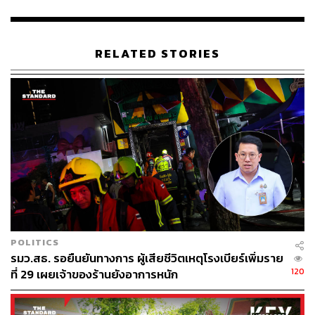
6-14 ปีควรได้รับพลังงานเฉลี่ย1,600 กิโลแคลอรี ใน
แต่ละวันควรกินข้าวหรือแป้งจำนวน 8 ทัพพี, เนื้อสัตว์
จำนวน 6 ช้อนกินข้าว, ผักจำนวน 12 ช้อนกินข้าว, นม
RELATED STORIES
2 แก้ว และให้มีผลไม้ 6-8 ชิ้นพอดีคำทุกมื้อ
ลดหวาน มัน เค็ม หลีกเลี่ยงผลิตภัณฑ์เนื้อสัตว์แปรรูป
เช่น ไส้กรอก ลูกชิ้น รวมทั้งเลี่ยงอาหารสำเร็จรูปพร้อม
ทาน อาหารแช่แข็งพร้อมทาน ควบคุมการซื้อขนมกรุบ
กรอบ เครื่องดื่มรสหวานจัด น้ำอัดลม ชานมไข่มุก และ
จัดเตรียมนมรสจืดและผลไม้ที่เด็กๆ ชอบไว้ในตู้เย็นแทน
และให้ดื่มน้ำสะอาด 6-8 แก้วต่อวัน
ส่งเสริมให้เด็กและเยาวชนอายุ 6-17 ปีมีกิจกรรมทาง
POLITICS
กาย โดยส่งเสริมให้เด็กและเยาวชนมีการเคลื่อนไหว
รมว.สธ. รอยืนยันทางการ ผู้เสียชีวิตเหตุโรงเบียร์เพิ่มราย
ส่วนต่างๆ ของร่างกายให้มากขึ้น มีกิจกรรมทางกายใน
120
ที่ 29 เผยเจ้าของร้านยังอาการหนัก
ระดับปานกลางถึงหนัก หรือจนรู้สึกเหนื่อย เฉลี่ยอย่าง
น้อยวันละ 60 นาที ทุกวัน สะสมต่อเนื่อง10 นาทีขึ้นไป
เช่น เต้นแอโรบิก, วิ่ง, ปั่นจักรยาน, กระโดดเชือก,