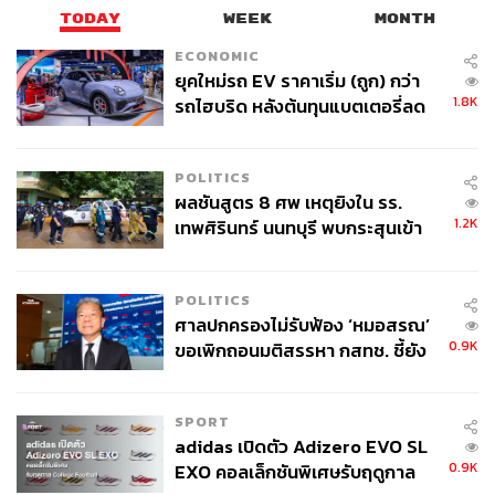
TODAY
WEEK
MONTH
ECONOMIC
ยุคใหม่รถ EV ราคาเริ่ม (ถูก) กว่า
1.8K
รถไฮบริด หลังต้นทุนแบตเตอรี่ลด
ลง - จีนแห่บุกตลาดเกิดใหม่
POLITICS
ผลชันสูตร 8 ศพ เหตุยิงใน รร.
1.2K
เทพศิรินทร์ นนทบุรี พบกระสุนเข้า
จุดสำคัญ ‘ศีรษะ-หน้าอก’ ครูถูกยิง
4 นัด จากระยะไกล
POLITICS
ศาลปกครองไม่รับฟ้อง ‘หมอสรณ’
0.9K
ขอเพิกถอนมติสรรหา กสทช. ชี้ยัง
ไม่ใช่ผู้เดือดร้อนเสียหาย
SPORT
adidas เปิดตัว Adizero EVO SL
0.9K
EXO คอลเล็กชันพิเศษรับฤดูกาล