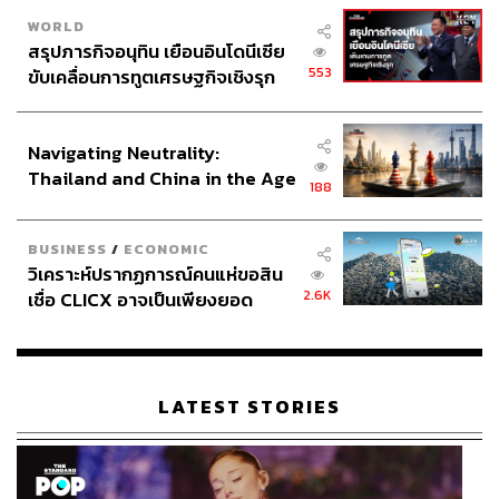
WORLD
สรุปภารกิจอนุทิน เยือนอินโดนีเซีย
553
ขับเคลื่อนการทูตเศรษฐกิจเชิงรุก
ประกาศหุ้นส่วนยุทธศาสตร์ไทย –
อินโดนีเซีย
Navigating Neutrality:
Thailand and China in the Age
188
of a New Global Order
BUSINESS
/
ECONOMIC
วิเคราะห์ปรากฏการณ์คนแห่ขอสิน
2.6K
เชื่อ CLICX อาจเป็นเพียงยอด
ภูเขาน้ำแข็ง ของปัญหาหนี้ครัว
เรือนไทยที่ถูกซุกไว้
LATEST STORIES