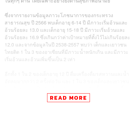
ในทุกๆ ด้าน โดยเฉพาะอย่างยิ่งด้านสุขภาพอนามัย
ซึ่งจากรายงานข้อมูลภาวะโภชนาการของกระทรวง
สาธารณสุข ปี 2566 พบเด็กอายุ 6-14 ปี มีภาวะเริ่มอ้วนและ
อ้วนร้อยละ 13.0 และเด็กอายุ 15-18 ปี มีภาวะเริ่มอ้วนและ
อ้วนร้อยละ 16.9 ซึ่งเกินกว่าค่าเป้าหมายที่ตั้งไว้ไม่เกินร้อยละ
12.0 และจากข้อมูลในปี 2538-2557 พบว่า เด็กและเยาวชน
ไทยติด 1 ใน 3 ของอาเซียนที่มีภาวะน้ำหนักเกิน และมีภาวะ
เริ่มอ้วนและอ้วนเพิ่มขึ้นเป็น 2 เท่า
อีกทั้ง 1 ใน 2 ของเด็กอายุ 12 ปี ดื่มเครื่องดื่มรสหวานและน้ำ
อัดลมมากกว่า 2 ครั้งต่อวัน และ 1 ใน 3 ของเด็กและเยาวชน
ไทยกินขนมถุงเป็นประจำทุกวันมากกว่า 2 ครั้ง นอกจากนี้
สถานการณ์ในปี 2565 ยังพบว่า เด็กและเยาวชนอายุ 5-17 ปีมี
READ MORE
กิจกรรมทางกายเพียงพอลดลง เหลือเพียงร้อยละ 16.1 (เป้า
หมายร้อยละ 40)
รวมทั้งมีพฤติกรรมเนือยนิ่งเพิ่มสูงขึ้น 15.16 ชั่วโมงต่อวัน
(เป้าหมายไม่เกิน 13 ชั่วโมงต่อวัน) ซึ่งพฤติกรรมเหล่านี้จะส่ง