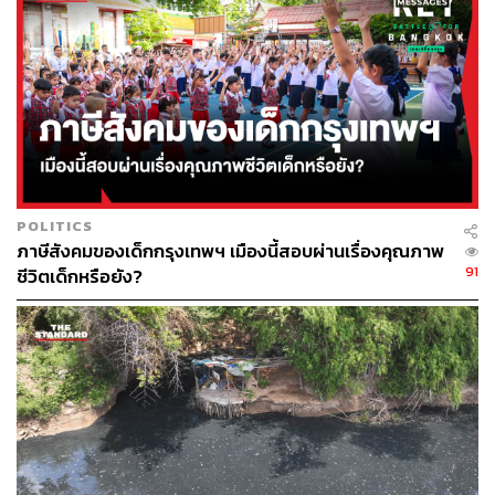
กระโดดตบ, ซิตอัพ, ดันพื้น, แพลงก์, ยืดเหยียดกล้ามเนื้อ
หรือทำงานบ้าน งานสวน เพื่อเสริมสร้างการเจริญ
เติบโตที่สมวัย มีสุขภาพร่างกายที่แข็งแรง และยังลด
การเกิดโรคไม่ติดต่อเรื้อรัง (NCDs) ในอนาคต
การออกกำลังกายจะช่วยพัฒนาระบบกล้ามเนื้อ กระดูก ข้อ
ต่อ หัวใจ และปอดให้แข็งแรง รวมไปถึงการสร้างภูมิคุ้มกัน
และป้องกันโรคอ้วนในเด็ก และยังช่วยในเรื่องการเรียนรู้
POLITICS
ความจำ มีสมาธิดีขึ้น มีความกระตือรือร้นในการเรียนรู้สิ่ง
ภาษีสังคมของเด็กกรุงเทพฯ เมืองนี้สอบผ่านเรื่องคุณภาพ
ต่างๆ จิตใจแจ่มใส ช่วยผ่อนคลายความเครียด
91
ชีวิตเด็กหรือยัง?
ส่งเสริมการนอนหลับให้เพียงพอ ในเด็กและเยาวชน
อายุ 6-13 ปี ควรนอนหลับวันละ 9-11 ชั่วโมง และอายุ
14-17 ปี ควรนอนหลับวันละ 8-10 ชั่วโมง จะทำให้เด็ก
และเยาวชนมีสุขภาพร่างกายที่แข็งแรง สูง สมส่วน
TAGS:
โรคอ้วน
กรมอนามัย
สุวรรณชัย วัฒนายิ่งเจริญชัย
เด็กไทย