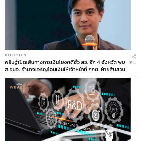
POLITICS
พริษฐ์เปิดเส้นทางการเงินโยงคดีฮั้ว สว. อีก 4 จังหวัด พบ
...
ส.อบจ. อำนาจเจริญโอนเงินให้เจ้าหน้าที่ กกต. ฝ่ายสืบสวน