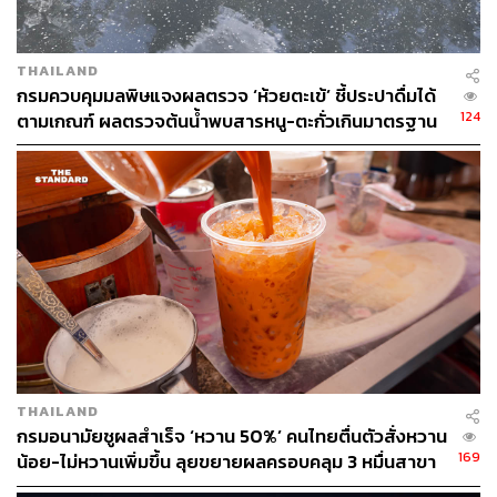
THAILAND
กรมควบคุมมลพิษแจงผลตรวจ ‘ห้วยตะเข้’ ชี้ประปาดื่มได้
124
ตามเกณฑ์ ผลตรวจต้นน้ำพบสารหนู-ตะกั่วเกินมาตรฐาน
เร่งล่าต้นตอ
2.4K
ABOUT THE AUTHOR
THE STANDARD TEAM
กองบรรณาธิการ THE STANDARD
THAILAND
กรมอนามัยชูผลสำเร็จ ‘หวาน 50%’ คนไทยตื่นตัวสั่งหวาน
169
น้อย-ไม่หวานเพิ่มขึ้น ลุยขยายผลครอบคลุม 3 หมื่นสาขา