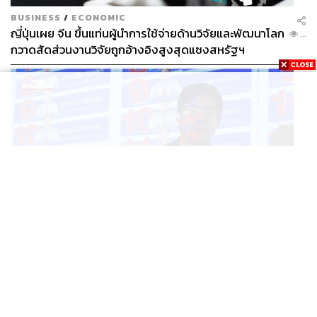
BUSINESS
/
ECONOMIC
ญี่ปุ่นเผย จีน ขึ้นแท่นผู้นำการใช้จ่ายด้านวิจัยและพัฒนาโลก
...
กวาดสัดส่วนงานวิจัยถูกอ้างอิงสูงสุดแซงสหรัฐฯ
POLITICS
iLaw เปิดจักรวาลอำนาจเจริญ โยงเครือข่ายผู้สมัคร สว.
...
พร้อมตั้งข้อสังเกตลงสมัครตรงคุณสมบัติหรือไม่