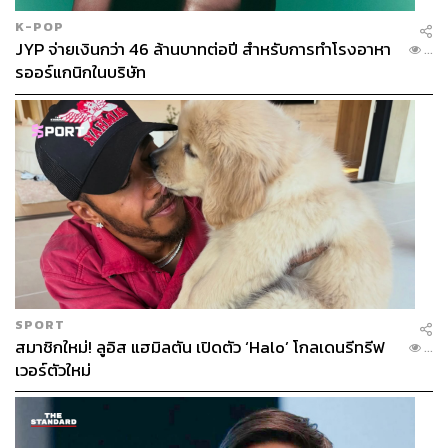
K-POP
JYP จ่ายเงินกว่า 46 ล้านบาทต่อปี สำหรับการทำโรงอาหา
...
รออร์แกนิกในบริษัท
SPORT
สมาชิกใหม่! ลูอิส แฮมิลตัน เปิดตัว ‘Halo’ โกลเดนรีทรีฟ
...
เวอร์ตัวใหม่