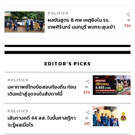
ชั่วคราว หลังเหตุใช้อาวุธปืนภายใน
โรงเรียนคลี่คลาย
POLITICS
ผลชันสูตร 8 ศพ เหตุยิงใน รร.
734
เทพศิรินทร์ นนทบุรี พบกระสุนเข้า
จุดสำคัญ ‘ศีรษะ-หน้าอก’ ครูถูกยิง
4 นัด จากระยะไกล
EDITOR'S PICKS
POLITICS
มหากาพย์โกงข้อสอบท้องถิ่น ก่อน
575
เดินหน้าสู่จุดจบในสัปดาห์นี้
POLITICS
เส้นทางคดี 44 สส. ในชั้นศาลฎีกา
210
จะรู้ผลเมื่อไร