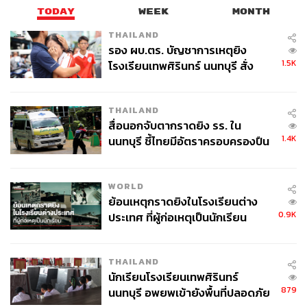
TODAY
WEEK
MONTH
THAILAND
รอง ผบ.ตร. บัญชาการเหตุยิง
1.5K
โรงเรียนเทพศิรินทร์ นนทบุรี สั่ง
ค้นหา 2 รอบยืนยันไร้คนติดค้าง พบ
ศพปู่-ย่าที่บ้านพักผู้ก่อเหตุ
THAILAND
สื่อนอกจับตากราดยิง รร. ใน
1.4K
นนทบุรี ชี้ไทยมีอัตราครอบครองปืน
สูงในระดับต้นของภูมิภาค
WORLD
ย้อนเหตุกราดยิงในโรงเรียนต่าง
0.9K
ประเทศ ที่ผู้ก่อเหตุเป็นนักเรียน
THAILAND
นักเรียนโรงเรียนเทพศิรินทร์
879
นนทบุรี อพยพเข้ายังพื้นที่ปลอดภัย