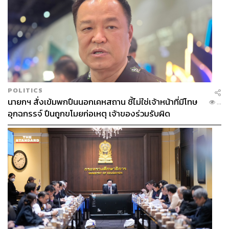
POLITICS
นายกฯ สั่งเข้มพกปืนนอกเคหสถาน ชี้ไม่ใช่เจ้าหน้าที่มีโทษ
...
อุกฉกรรจ์ ปืนถูกขโมยก่อเหตุ เจ้าของร่วมรับผิด