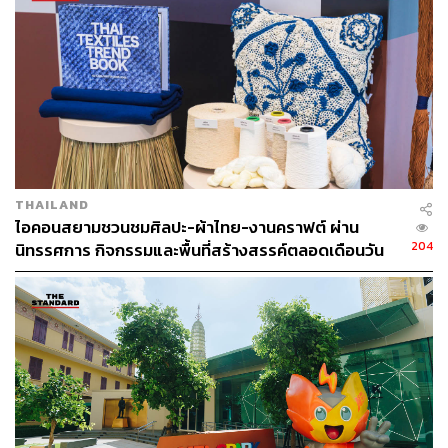
ประเทศไทย (Thai Society for Affective Disorders) เพื่อช่วย
ให้คนไทยเข้าใจโรคได้ดีขึ้น, การร่วมมือกับแพทย์โรคหัวใจ
ในโครงการ 25th Anniversary Trust and Protection in
Thailand เพื่ออัปเดตการรักษาแบบองค์รวมในการป้องกัน
ASCVD (โรคหัวใจและหลอดเลือดที่เกิดจากหลอดเลือดแดง
แข็ง) ของผู้ป่วย, กิจกรรมคัดกรองโรคตับอักเสบที่มุ่งตรวจหา
การติดเชื้อไวรัสตับอักเสบบีและซี, โครงการเรื่องเข่าต้องให้
ไว สนับสนุนการป้องกันโรคข้อเข่าเสื่อม เป็นต้น
THAILAND
นอกจากนี้ยังร่วมกับวิทยาลัยวิทยาศาสตร์และเทคโนโลยีการ
ไอคอนสยามชวนชมศิลปะ-ผ้าไทย-งานคราฟต์ ผ่าน
กีฬา มหาวิทยาลัยมหิดล จัดงานวิ่ง MUSS Mini Marathon
204
นิทรรศการ กิจกรรมและพื้นที่สร้างสรรค์ตลอดเดือนวัน
เพื่อส่งเสริมการออกกำลังกายอย่างต่อเนื่องมามากกว่า 5 ปี
แม่ [ADVERTORIAL]
ถึงแม้ว่าเงินทุนที่ส่งมอบให้กับโครงการ ‘หลอดยาเก่าเพื่อขา
ใหม่’ จะถูกเปลี่ยนเป็นขาเทียมให้กับผู้พิการได้ไม่ครอบคลุม
แต่อย่างน้อยผู้พิการขาขาดส่วนหนึ่งก็มีโอกาสกลับมาใช้ชีวิต
ได้อย่างปกติเหมือนพวกเราทุกคน
TAGS:
Reparil gel N
บริษัท เวียร์ทริศ ประเทศไทย