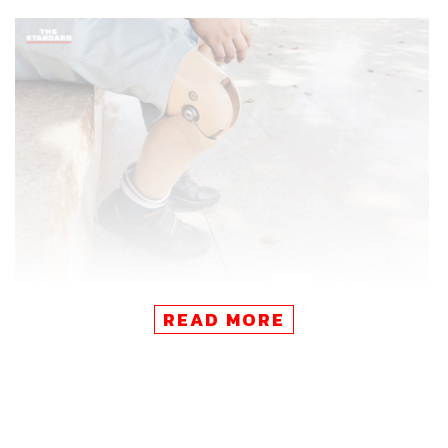
READ MORE
แม้จะมีการจัดตั้งโรงงานผลิตขาเทียมในโรงพยาบาลชุมชน
95 แห่งทั่วประเทศ หรือมีหน่วยงานทั้งภาครัฐและเอกชนจะ
ลงแรงร่วมใจใช้ทุนส่วนตัวและระดมทุนเพื่อช่วยกันผลิตขา
เทียมคุณภาพ ไปจนถึงพัฒนานวัตกรรมต่างๆ แต่ก็ยังไม่เพียง
พอต่อความต้องการ