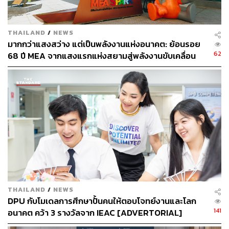
Advertorial
ผู้พิการ
สมเด็จพระศรีนครินทราบรมราชชนนี
Reparil
THAILAND
/
NEWS
มากกว่าแสงสว่าง แต่เป็นพลังงานแห่งอนาคต: ย้อนรอย
62
68 ปี MEA จากแสงแรกแห่งสยามสู่พลังงานขับเคลื่อน
เมือง ผ่าน MEA SPARK
3.7K
ABOUT THE AUTHOR
THE STANDARD TEAM
กองบรรณาธิการ THE STANDARD
THAILAND
/
NEWS
DPU กับโมเดลการศึกษาปั้นคนให้ตอบโจทย์งานและโลก
141
อนาคต คว้า 3 รางวัลจาก IEAC [ADVERTORIAL]