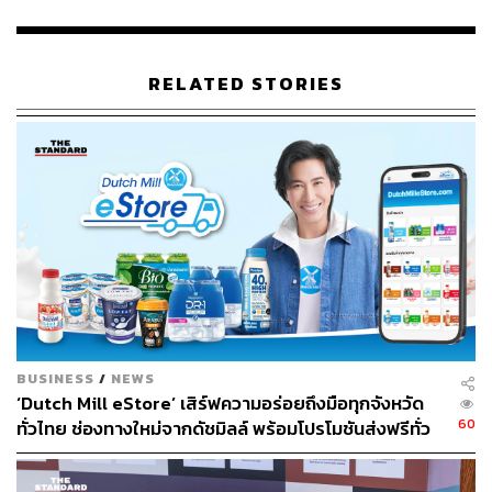
เดือนมิถุนายน 2566 บริษัทจึงคิกออฟโครงการ ‘หลอดยาเก่า
RELATED STORIES
เพื่อขาใหม่’ ชวนคนไทยร่วมกันนำหลอดยาอะลูมิเนียมเก่า
มาบริจาค เพื่อเปลี่ยนเป็นเงินทุนในการผลิตขาเทียมและ
อุปกรณ์ขาเทียมให้แก่ผู้พิการที่ยังขาดโอกาสเข้าถึงขาเทียม
ซึ่งเปิดรับบริจาคต่อเนื่องมาจนถึงวันที่ 31 ตุลาคม 2566 และ
มีการส่งมอบเงินทุนทั้งหมดโดยไม่หักค่าใช้จ่ายให้กับมูลนิธิ
ขาเทียมฯ เมื่อปลายปีที่ผ่านมา
นี่ไม่ใช่ภารกิจแรกที่ ‘เวียร์ทริศ’ ทำเพื่อสังคม น่าจะเกินครึ่ง
ของโครงการที่เน้นไปที่การรณรงค์ให้คนไทยตระหนักถึง
ความสำคัญของกลุ่มโรคต่างๆ เพราะเป็นพันธกิจขององค์กร
ที่ต้องการสร้างเสริมศักยภาพของผู้คนทั่วโลกให้มีสุขภาพที่ดี
BUSINESS
/
NEWS
ขึ้นในทุกช่วงวัยของชีวิต
‘Dutch Mill eStore’ เสิร์ฟความอร่อยถึงมือทุกจังหวัด
60
ทั่วไทย ช่องทางใหม่จากดัชมิลล์ พร้อมโปรโมชันส่งฟรีทั่ว
เช่น การรณรงค์ให้ความรู้เกี่ยวกับภาวะซึมเศร้าผ่านโซเชีย
ประเทศ ส่งไว สั่งก่อนเที่ยง ได้ของวันถัดไป ส่งสินค้าแบบ
ลมีเดียร่วมกับชมรมความผิดปกติทางอารมณ์แห่ง
เย็นตรงจากโรงงาน [ADVERTORIAL]