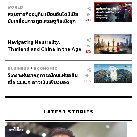
WORLD
สรุปภารกิจอนุทิน เยือนอินโดนีเซีย
544
ขับเคลื่อนการทูตเศรษฐกิจเชิงรุก
ประกาศหุ้นส่วนยุทธศาสตร์ไทย –
อินโดนีเซีย
Navigating Neutrality:
Thailand and China in the Age
175
of a New Global Order
BUSINESS
/
ECONOMIC
วิเคราะห์ปรากฏการณ์คนแห่ขอสิน
2.6K
เชื่อ CLICX อาจเป็นเพียงยอด
ภูเขาน้ำแข็ง ของปัญหาหนี้ครัว
เรือนไทยที่ถูกซุกไว้
LATEST STORIES