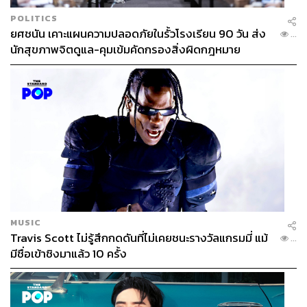
POLITICS
ยศชนัน เคาะแผนความปลอดภัยในรั้วโรงเรียน 90 วัน ส่ง
...
นักสุขภาพจิตดูแล-คุมเข้มคัดกรองสิ่งผิดกฎหมาย
MUSIC
Travis Scott ไม่รู้สึกกดดันที่ไม่เคยชนะรางวัลแกรมมี่ แม้
...
มีชื่อเข้าชิงมาแล้ว 10 ครั้ง