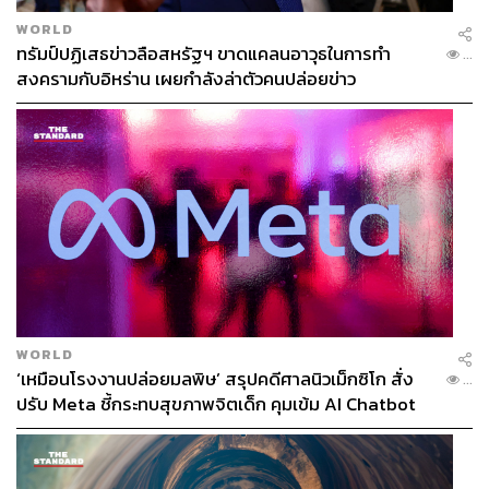
WORLD
ทรัมป์ปฏิเสธข่าวลือสหรัฐฯ ขาดแคลนอาวุธในการทำ
...
สงครามกับอิหร่าน เผยกำลังล่าตัวคนปล่อยข่าว
WORLD
‘เหมือนโรงงานปล่อยมลพิษ’ สรุปคดีศาลนิวเม็กซิโก สั่ง
...
ปรับ Meta ชี้กระทบสุขภาพจิตเด็ก คุมเข้ม AI Chatbot