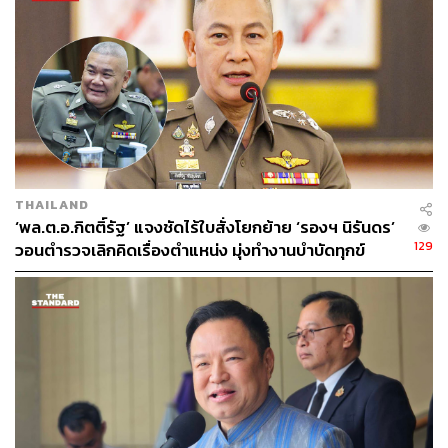
ขอโทษกับเหตุที่เกิดดังกล่าว
ด้าน พ.ต.ท. วิทยากร สุวรรณเรืองศรี รอง ผกก. (สอบสวน)
สน.พญาไท เปิดเผยว่า หลังเกิดเหตุ ส.ต.ต. นรวิชญ์ ได้เข้า
รักษาตัวที่โรงพยาบาลตำรวจ จากนั้นได้เข้ามอบตัวกับ
พนักงานสอบสวน ก่อนเจ้าหน้าที่ได้แจ้งข้อกล่าวหา ส.ต.ต.
นรวิชญ์ กระทำผิดข้อหาขับรถประมาทเป็นเหตุให้ผู้อื่นถึงแก่
ความตาย พร้อมกับปล่อยตัวโดยไม่ต้องใช้หลักประกัน
เนื่องจากผู้ต้องหาเข้ามอบตัวและมีที่อยู่เป็นหลักแหล่ง จาก
THAILAND
การสอบปากคำเบื้องต้น ส.ต.ต. นรวิชญ์ ให้การรับสารภาพ
‘พล.ต.อ.กิตติ์รัฐ’ แจงชัดไร้ใบสั่งโยกย้าย ‘รองฯ นิรันดร’
129
วอนตำรวจเลิกคิดเรื่องตำแหน่ง มุ่งทำงานบำบัดทุกข์
ทั้งนี้พนักงานสอบสวนจะเร่งรัดสรุปสำนวนการสอบสวนและ
บำรุงสุข
นำตัวผู้ต้องหาพร้อมสำนวนการสอบสวนส่งพนักงานอัยการ
เพื่อดำเนินการส่งฟ้องต่อศาลต่อไป
TAGS:
ตำรวจ
อุบัติเหตุบนท้องถนน
ผู้เสียชีวิต
หมอกระต่าย-วราลัคน์ สุภวัตรจริยากุล
นรวิชญ์ บัวดก