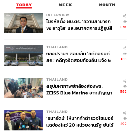
TODAY
WEEK
MONTH
INTERVIEW
ไขรหัสตั้ง ผบ.ตร. ‘ความสามารถ
1.7K
vs อาวุโส’ และอนาคตการปฏิรูปสี
กากี กับ พล.ต.อ. เอก อังสนานนท์
THAILAND
กองปราบฯ สอบเข้ม ‘อดีตอธิบดี
613
สถ.’ คดีทุจริตสอบท้องถิ่น แจ้ง 6
ข้อหาหนัก จ่อชง ป.ป.ช. 12 ส.ค. นี้
THAILAND
สรุปมหากาพย์กล้องส่องพระ
592
ZEISS Blue Marine จากสัญญา
ผลิต 8.3 ล้าน สู่ข้อพิพาท ‘มา
เวลล์ฯ’ ฟ้อง ‘โทน บางแค’ ผิดนัด
THAILAND
จ่ายหนี้-แอบระบุแบรนด์
‘ธนารัตน์’ ให้ปากคำตำรวจไซเบอร์
492
แฉช่องโหว่ 20 หน่วยงานรัฐ ยันไร้