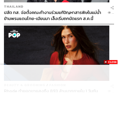
THAILAND
ปลัด ทส. จ่อตั้งคณะทำงานร่วมแก้ปัญหาสารพิษในแม่น้ำ
...
ข้ามพรมแดนไทย-เมียนมา เล็งเริ่มถกนัดแรก ส.ค.นี้
BEAUTY & GROOMING
/
FASHION
Rhode ทำยอดขายสูงถึง 893 ล้านบาทภายใน 1 วันกับ
...
ซัมเมอร์คอลเล็กชันล่าสุด