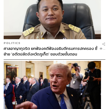
POLITICS
ศาลอาญาทุจริต ยกฟ้องคดีฟ้องอธิบดีกรมการปกครอง ชี้
...
ย้าย ‘อดีตปลัดจังหวัดภูเก็ต’ ชอบด้วยขั้นตอน