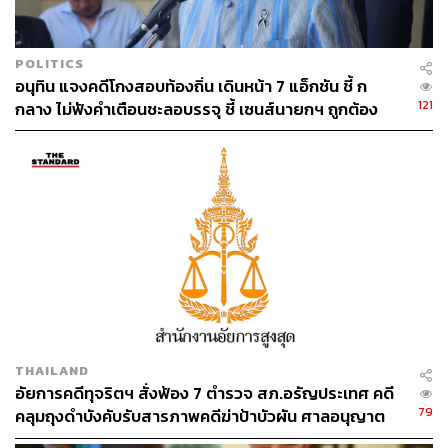
POLITICS
อนุทิน แจงคดีโกงสอบท้องถิ่น เดินหน้า 7 แอ็กชัน ชี้ ก
121
กลาง ไม่ฟังคำเตือนชะลอบรรจุ ชี้ เซนส์นายกฯ ถูกต้อง
113
ABOUT THE AUTHOR
THE STANDARD TEAM
กองบรรณาธิการ THE STANDARD
THAILAND
อัยการคดีทุจริตฯ สั่งฟ้อง 7 ตำรวจ สภ.อรัญประเทศ คดี
79
คลุมถุงดำบังคับรับสารภาพคดีฆ่าป้าบัวผัน ศาลอนุญาต
ปล่อยตัวชั่วคราว นัดสอบ 17 ส.ค.นี้