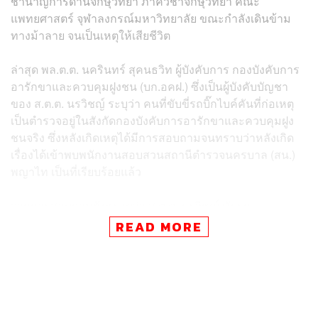
ชำนาญการด้านจักษุวิทยา ภาควิชาจักษุวิทยา คณะ
แพทยศาสตร์ จุฬาลงกรณ์มหาวิทยาลัย ขณะกำลังเดินข้าม
ทางม้าลาย จนเป็นเหตุให้เสียชีวิต
ล่าสุด พล.ต.ต. นครินทร์ สุคนธวิท ผู้บังคับการ กองบังคับการ
อารักขาและควบคุมฝูงชน (บก.อคฝ.) ซึ่งเป็นผู้บังคับบัญชา
ของ ส.ต.ต. นรวิชญ์ ระบุว่า คนที่ขับขี่รถบิ๊กไบค์คันที่ก่อเหตุ
เป็นตำรวจอยู่ในสังกัดกองบังคับการอารักขาและควบคุมฝูง
ชนจริง ซึ่งหลังเกิดเหตุได้มีการสอบถามจนทราบว่าหลังเกิด
เรื่องได้เข้าพบพนักงานสอบสวนสถานีตำรวจนครบาล (สน.)
พญาไท เป็นที่เรียบร้อยแล้ว
จากการสอบถามยังทราบว่า ส.ต.ต. นรวิชญ์ ขับรถ
จักรยานยนต์มารับเอกสารที่กองบัญชาการตำรวจนครบาล
READ MORE
แล้วจะไปอนุสาวรีย์ชัยสมรภูมิ เมื่อขับรถผ่านจุดเกิดเหตุได้
พยายามจะชิดชวา เพราะจุดเกิดเหตุเป็นทางม้าลาย ซึ่งรถคัน
อื่นได้หยุดให้ทางหมดแล้ว แต่รถของ ส.ต.ต. นรวิชญ์ ได้
เปลี่ยนเลนมาทางขวา ทำให้มองไม่เห็น ประกอบกับมาด้วย
ความเร็ว จึงทำให้ชนแพทย์ก่อนเสียหลักล้มลง เจ้าตัวยอมรับ