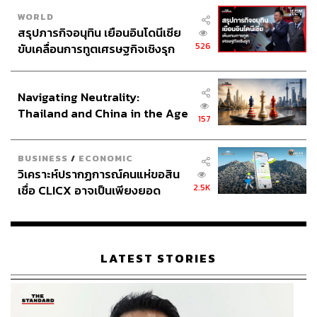
WORLD
สรุปภารกิจอนุทิน เยือนอินโดนีเซีย
526
ขับเคลื่อนการทูตเศรษฐกิจเชิงรุก
ประกาศหุ้นส่วนยุทธศาสตร์ไทย –
อินโดนีเซีย
Navigating Neutrality:
Thailand and China in the Age
157
of a New Global Order
BUSINESS
/
ECONOMIC
วิเคราะห์ปรากฏการณ์คนแห่ขอสิน
2.5K
เชื่อ CLICX อาจเป็นเพียงยอด
ภูเขาน้ำแข็ง ของปัญหาหนี้ครัว
เรือนไทยที่ถูกซุกไว้
LATEST STORIES