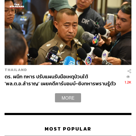
THAILAND
ตร. ผนึก ทหาร ปรับแผนรับมือเหตุป่วนใต้
1.2K
‘พล.ต.อ.สำราญ’ เผยคดีคาร์บอมบ์-ยิงทหารพรานรู้ตัว
กลุ่มก่อเหตุแล้ว
MORE
MOST POPULAR