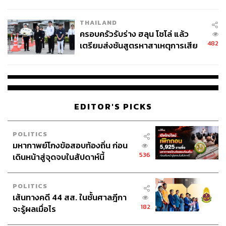
นัยทางการเมือง
THAILAND
ครอบครัวรับร่าง ฮลุน โซโล่ แล้ว
482
เตรียมส่งชันสูตรหาสาเหตุการเสีย
ชีวิต
EDITOR'S PICKS
POLITICS
มหากาพย์โกงข้อสอบท้องถิ่น ก่อน
536
เดินหน้าสู่จุดจบในสัปดาห์นี้
POLITICS
เส้นทางคดี 44 สส. ในชั้นศาลฎีกา
182
จะรู้ผลเมื่อไร