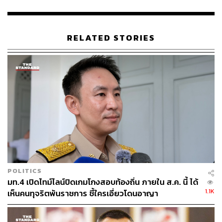
ประมาณ 15.10 น. ส.ต.ต. นรวิชญ์ ได้ขับขี่รถจักรยานยนต์มา
บนถนนพญาไท มุ่งหน้าอนุสาวรีย์ชัยสมรภูมิ เมื่อมาถึงจุดเกิด
เหตุบริเวณหน้าสถาบันโรคไตภูมิราชนครินทร์ ได้ขับรถเฉี่ยว
RELATED STORIES
ชนคนเดินเท้าข้ามทางม้าลาย เป็นเหตุให้ผู้ถูกเฉี่ยวชนเสีย
ชีวิต ซึ่งทราบในเวลาต่อมาว่าเป็นแพทย์หญิง ทั้งนี้เมื่อเกิดเหตุ
ผู้ต้องหาได้ทำแผลเบื้องต้นในจุดเกิดเหตุและเดินทางไปรักษา
ตัวที่โรงพยาบาลตำรวจ จากนั้นได้เดินทางมามอบตัวและรับ
ทราบข้อกล่าวหาที่ สน.พญาไท
พนักงานสอบสวนได้ตรวจวัดปริมาณแอลกอฮอล์แล้ว ผล
ปริมาณแอลกอฮอล์มีค่าเป็นศูนย์ จึงได้แจ้งข้อกล่าวหา ขับรถ
โดยประมาท และการกระทำนั้นเป็นเหตุให้เฉี่ยวชนผู้อื่นถึงแก่
ความตาย และข้อหาตาม พ.ร.บ.จราจรทางบก ในข้อหานำ
รถไม่ติดแผ่นป้ายทะเบียนมาใช้ในทาง, ขับรถไม่ชิดขอบทาง
POLITICS
ด้านซ้าย และไม่ปฏิบัติตามเครื่องหมายบนพื้นทาง (ไม่หยุดรถ
มท.4 เปิดไทม์ไลน์ปิดเกมโกงสอบท้องถิ่น ภายใน ส.ค. นี้ ได้
ให้คนข้าม) และ พ.ร.บ.รถยนต์ ข้อหาฝ่าฝืนใช้รถที่ไม่ได้เสีย
1.1K
เห็นคนทุจริตพ้นราชการ ชี้ใครเอี่ยวโดนอาญา
ภาษีประจำปี โดยผู้ต้องหาให้การรับสารภาพตลอดข้อกล่าว
หา ทั้งนี้ผู้ต้องหาได้พบกับครอบครัวผู้เสียชีวิตและได้กล่าว