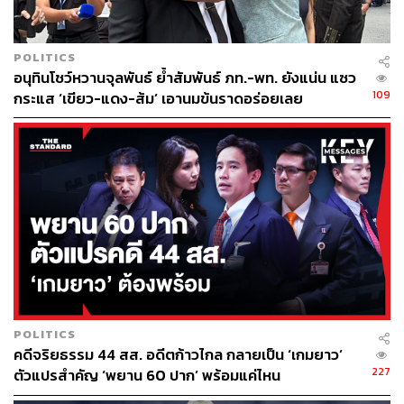
POLITICS
อนุทินโชว์หวานจุลพันธ์ ย้ำสัมพันธ์ ภท.-พท. ยังแน่น แซว
109
กระแส ‘เขียว-แดง-ส้ม’ เอานมข้นราดอร่อยเลย
POLITICS
คดีจริยธรรม 44 สส. อดีตก้าวไกล กลายเป็น ‘เกมยาว’
227
ตัวแปรสำคัญ ‘พยาน 60 ปาก’ พร้อมแค่ไหน