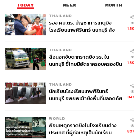
TODAY
WEEK
MONTH
THAILAND
รอง ผบ.ตร. บัญชาการเหตุยิง
1.5K
โรงเรียนเทพศิรินทร์ นนทบุรี สั่ง
ค้นหา 2 รอบยืนยันไร้คนติดค้าง พบ
ศพปู่-ย่าที่บ้านพักผู้ก่อเหตุ
THAILAND
สื่อนอกจับตากราดยิง รร. ใน
1.3K
นนทบุรี ชี้ไทยมีอัตราครอบครองปืน
สูงในระดับต้นของภูมิภาค
THAILAND
นักเรียนโรงเรียนเทพศิรินทร์
847
นนทบุรี อพยพเข้ายังพื้นที่ปลอดภัย
ชั่วคราว หลังเหตุใช้อาวุธปืนภายใน
โรงเรียนคลี่คลาย
WORLD
ย้อนเหตุกราดยิงในโรงเรียนต่าง
807
ประเทศ ที่ผู้ก่อเหตุเป็นนักเรียน