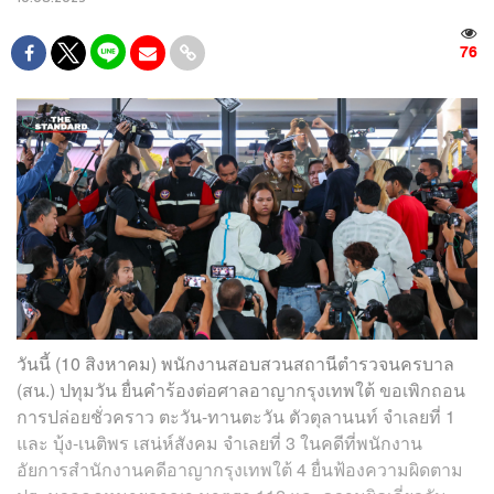
76
วันนี้ (10 สิงหาคม) พนักงานสอบสวนสถานีตำรวจนครบาล
(สน.) ปทุมวัน ยื่นคำร้องต่อศาลอาญากรุงเทพใต้ ขอเพิกถอน
การปล่อยชั่วคราว ตะวัน-ทานตะวัน ตัวตุลานนท์ จำเลยที่ 1
และ บุ้ง-เนติพร เสน่ห์สังคม จำเลยที่ 3 ในคดีที่พนักงาน
อัยการสำนักงานคดีอาญากรุงเทพใต้ 4 ยื่นฟ้องความผิดตาม