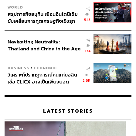
WORLD
สรุปภารกิจอนุทิน เยือนอินโดนีเซีย
543
ขับเคลื่อนการทูตเศรษฐกิจเชิงรุก
ประกาศหุ้นส่วนยุทธศาสตร์ไทย –
อินโดนีเซีย
Navigating Neutrality:
Thailand and China in the Age
174
of a New Global Order
BUSINESS
/
ECONOMIC
วิเคราะห์ปรากฏการณ์คนแห่ขอสิน
2.6K
เชื่อ CLICX อาจเป็นเพียงยอด
ภูเขาน้ำแข็ง ของปัญหาหนี้ครัว
เรือนไทยที่ถูกซุกไว้
LATEST STORIES