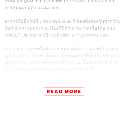
ประมวลกฎหมายอาญา มาตรา 112 และความผิดเกี่ยวกับ
การชุมนุมก่อความวุ่นวายฯ
จากกรณีเมื่อวันที่ 7 สิงหาคม 2566 จำเลยทั้งสองกับพวกร่วม
กันทำกิจกรรมทางการเมืองที่ที่ทำการพรรคเพื่อไทย ถนน
เพชรบุรี แขวงบางกะปิ เขตห้วยขวาง กรุงเทพมหานคร
ศาลอาญากรุงเทพใต้พิเคราะห์แล้วเห็นว่า จำเลยที่ 1 และ 3
ถูกกล่าวหาว่ากระทำผิดต่อองค์พระมหากษัตริย์ โดยศาลวาง
เงื่อนไขในการปล่อยชั่วคราว ห้ามจำเลยทั้งสองกระทำการ
ใดๆ ในลักษณะเดียวกันตามที่ถูกกล่าวหาเท่านั้น
แต่ตามคำร้องของผู้ร้องได้ความแต่เพียงว่า จำเลยที่ 1 และ 3
กับพวก ไปชุมนุมที่ที่ทำการพรรคเพื่อไทย โปรยกระดาษ
READ MORE
ข้อความ ราดแอลกอฮอล์ ฉีดพ่นสีสเปรย์สีดำ มีข้อความชล
น่านลาออกกี่โมง มีคนตาย 22,933 ศพ ข้อความไอ้…ฆาตกร
ไหนว่าแก้ 112 และกระทำการโดยปารองเท้าขวางทางเข้า-
ออกตึกไทยซัมมิท และอาคารที่ทำการพรรคเพื่อไทย