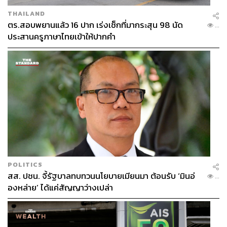
THAILAND
ตร.สอบพยานแล้ว 16 ปาก เร่งเช็กที่มากระสุน 98 นัด
...
ประสานครูภาษาไทยเข้าให้ปากคำ
POLITICS
สส. ปชน. จี้รัฐบาลทบทวนนโยบายเมียนมา ต้อนรับ ‘มินอ่
...
องหล่าย’ ได้แค่สัญญาว่างเปล่า