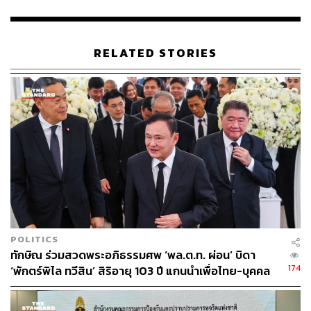
76
RELATED STORIES
ABOUT THE AUTHOR
THE STANDARD TEAM
กองบรรณาธิการ THE STANDARD
ABOUT THE PHOTOGRAPHER
ฐานิส สุดโต
บรรณาธิการภาพ ประจำสำนักข่าว THE
STANDARD
POLITICS
ทักษิณ ร่วมสวดพระอภิธรรมศพ ‘พล.ต.ท. ผ่อน’ บิดา
174
‘พักตร์พิไล ทวีสิน’ สิริอายุ 103 ปี แกนนำเพื่อไทย-บุคคล
หลากวงการร่วมอาลัย