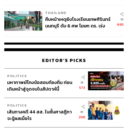
THAILAND
คืบหน้าเหตุยิงโรงเรียนเทพศิรินทร์
695
นนทบุรี ดับ 6 ศพ โฆษก ตร. เร่ง
สอบปมขโมยปืนปู่ก่อเหตุ
EDITOR'S PICKS
POLITICS
มหากาพย์โกงข้อสอบท้องถิ่น ก่อน
573
เดินหน้าสู่จุดจบในสัปดาห์นี้
POLITICS
เส้นทางคดี 44 สส. ในชั้นศาลฎีกา
208
จะรู้ผลเมื่อไร