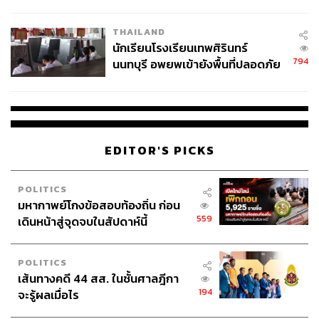
ผลิต 8.3 ล้าน สู่ข้อพิพาท ‘มา
เวลล์ฯ’ ฟ้อง ‘โทน บางแค’ ผิดนัด
THAILAND
จ่ายหนี้-แอบระบุแบรนด์
นักเรียนโรงเรียนเทพศิรินทร์
794
นนทบุรี อพยพเข้ายังพื้นที่ปลอดภัย
ชั่วคราว หลังเหตุใช้อาวุธปืนภายใน
โรงเรียนคลี่คลาย
EDITOR'S PICKS
POLITICS
มหากาพย์โกงข้อสอบท้องถิ่น ก่อน
559
เดินหน้าสู่จุดจบในสัปดาห์นี้
POLITICS
เส้นทางคดี 44 สส. ในชั้นศาลฎีกา
194
จะรู้ผลเมื่อไร