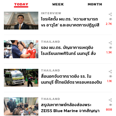
TODAY
WEEK
MONTH
INTERVIEW
ไขรหัสตั้ง ผบ.ตร. ‘ความสามารถ
2.7K
vs อาวุโส’ และอนาคตการปฏิรูปสี
กากี กับ พล.ต.อ. เอก อังสนานนท์
THAILAND
รอง ผบ.ตร. บัญชาการเหตุยิง
1.3K
โรงเรียนเทพศิรินทร์ นนทบุรี สั่ง
ค้นหา 2 รอบยืนยันไร้คนติดค้าง พบ
ศพปู่-ย่าที่บ้านพักผู้ก่อเหตุ
THAILAND
สื่อนอกจับตากราดยิง รร. ใน
1.1K
นนทบุรี ชี้ไทยมีอัตราครอบครองปืน
สูงในระดับต้นของภูมิภาค
THAILAND
สรุปมหากาพย์กล้องส่องพระ
808
ZEISS Blue Marine จากสัญญา