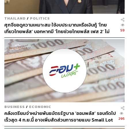
THAILAND
/
POLITICS
ศุภจีขอดูความเหมาะสม ใช้งบประมาณหรือเงินกู้ ‘ไทย
59
เที่ยวไทยพลัส’ บอกหากมี ‘ไทยช่วยไทยพลัส เฟส 2’ ไม่
จำเป็นต้องออกพร้อมกัน
BUSINESS
/
ECONOMIC
คลังเตรียมจำหน่ายพันธบัตรรัฐบาล ‘ออมพลัส’ รอบถัดไป
295
เร็วสุด 4 ก.ย.นี้ อาจเพิ่มสัดส่วนการขายแบบ Small Lot
First มากขึ้น