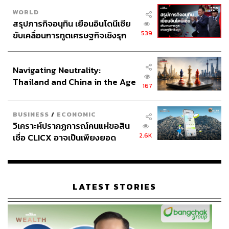
WORLD
สรุปภารกิจอนุทิน เยือนอินโดนีเซีย
539
ขับเคลื่อนการทูตเศรษฐกิจเชิงรุก
ประกาศหุ้นส่วนยุทธศาสตร์ไทย –
อินโดนีเซีย
Navigating Neutrality:
Thailand and China in the Age
167
of a New Global Order
BUSINESS
/
ECONOMIC
วิเคราะห์ปรากฏการณ์คนแห่ขอสิน
2.6K
เชื่อ CLICX อาจเป็นเพียงยอด
ภูเขาน้ำแข็ง ของปัญหาหนี้ครัว
เรือนไทยที่ถูกซุกไว้
LATEST STORIES