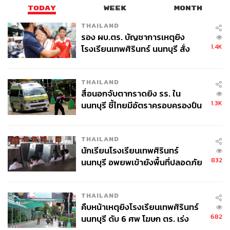
TODAY
WEEK
MONTH
THAILAND
รอง ผบ.ตร. บัญชาการเหตุยิง
1.4K
โรงเรียนเทพศิรินทร์ นนทบุรี สั่ง
ค้นหา 2 รอบยืนยันไร้คนติดค้าง พบ
ศพปู่-ย่าที่บ้านพักผู้ก่อเหตุ
THAILAND
สื่อนอกจับตากราดยิง รร. ใน
1.3K
นนทบุรี ชี้ไทยมีอัตราครอบครองปืน
สูงในระดับต้นของภูมิภาค
THAILAND
นักเรียนโรงเรียนเทพศิรินทร์
832
นนทบุรี อพยพเข้ายังพื้นที่ปลอดภัย
ชั่วคราว หลังเหตุใช้อาวุธปืนภายใน
โรงเรียนคลี่คลาย
THAILAND
คืบหน้าเหตุยิงโรงเรียนเทพศิรินทร์
682
นนทบุรี ดับ 6 ศพ โฆษก ตร. เร่ง