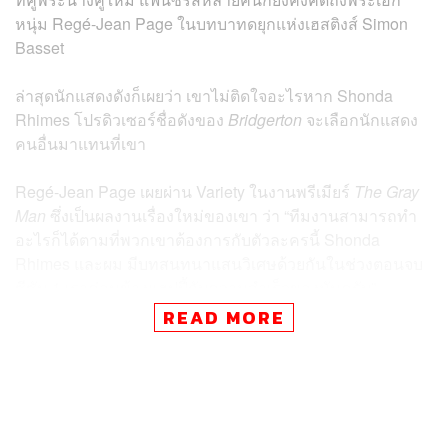
หนุ่ม Regé-Jean Page ในบทบาทดยุกแห่งเฮสติงส์ Simon
Basset
ล่าสุดนักแสดงดังก็เผยว่า เขาไม่ติดใจอะไรหาก Shonda
Rhimes โปรดิวเซอร์ชื่อดังของ
Bridgerton
จะเลือกนักแสดง
คนอื่นมาแทนที่เขา
Regé-Jean Page เผยผ่าน Variety ในงานพรีเมียร์
The Gray
Man
ซึ่งเป็นผลงานเรื่องใหม่ของเขา ว่า “ทีมงานสามารถทำ
อะไรก็ได้ตามที่พวกเขาต้องการกับตัวละครนี้ Shonda
Rhimes และผม มีบทสนทนาแสนวิเศษด้วยกันในช่วงตอนจบ
ซีซัน 1 เราค่อนข้างแฮปปี้กับความสำเร็จของมันครับ”
READ MORE
เขาพูดถึงบทบาท Simon Basset ที่ในตอนแรกเปิดตัวใน
บทบาทเพลย์บอยตัวพ่อ ก่อนที่จะตกหลุมรักอย่างหวานซึ้ง
และแต่งงานกับ Daphne Bridgerton (รับบทโดย Phoebe
Dynevor) อีกว่า “เราทำได้ดีมากกับการชดใช้ความผิดนั้น จน
ผู้คนลืมไปเลยว่าตอนแรก Simon Basset ค่อนข้างจะน่ากลัว