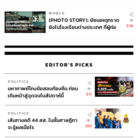
สอบปมขโมยปืนปู่ก่อเหตุ
WORLD
(PHOTO STORY): ย้อนเหตุกราด
576
ยิงในโรงเรียนต่างประเทศ ที่ผู้ก่อ
เหตุเป็นนักเรียน
EDITOR'S PICKS
POLITICS
มหากาพย์โกงข้อสอบท้องถิ่น ก่อน
571
เดินหน้าสู่จุดจบในสัปดาห์นี้
POLITICS
เส้นทางคดี 44 สส. ในชั้นศาลฎีกา
203
จะรู้ผลเมื่อไร