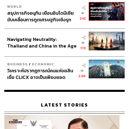
WORLD
สรุปภารกิจอนุทิน เยือนอินโดนีเซีย
542
ขับเคลื่อนการทูตเศรษฐกิจเชิงรุก
ประกาศหุ้นส่วนยุทธศาสตร์ไทย –
อินโดนีเซีย
Navigating Neutrality:
Thailand and China in the Age
170
of a New Global Order
BUSINESS
/
ECONOMIC
วิเคราะห์ปรากฏการณ์คนแห่ขอสิน
2.6K
เชื่อ CLICX อาจเป็นเพียงยอด
ภูเขาน้ำแข็ง ของปัญหาหนี้ครัว
เรือนไทยที่ถูกซุกไว้
LATEST STORIES