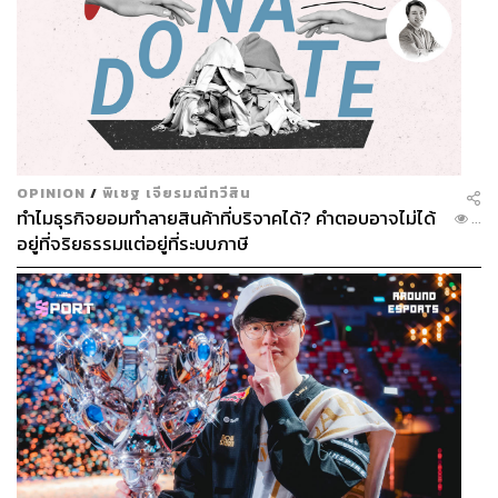
OPINION
/
พิเชฐ เจียรมณีทวีสิน
ทำไมธุรกิจยอมทำลายสินค้าที่บริจาคได้? คำตอบอาจไม่ได้
...
อยู่ที่จริยธรรมแต่อยู่ที่ระบบภาษี