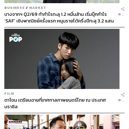
BUSINESS
/
MARKET
บางจากฯ Q2/69 ทำกำไรทะลุ 1.2 หมื่นล้าน เริ่มบุ๊กกำไร
...
‘SAF’ เชิงพาณิชย์ครั้งแรก หนุนรายได้ครึ่งปีทะลุ 3.2 แสน
ล้าน
FILM
ตาโขน เตรียมฉายที่เทศกาลภาพยนตร์ไทย ณ ประเทศ
...
บราซิล