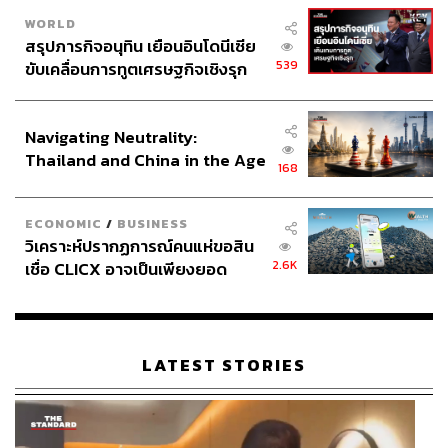
คณะปฏิรูปการปกครองในระบอบประชาธิปไตยอันมีพระ
WORLD
มหากษัตริย์ทรงเป็นประมุข
สรุปภารกิจอนุทิน เยือนอินโดนีเซีย
รัฐประหาร 49
การรัฐประหาร
กลุ่มทะลุฟ้า
กลุ่มรวมพลคนเสื้อแดงต่อต้านเผด็จการ
539
ขับเคลื่อนการทูตเศรษฐกิจเชิงรุก
ประกาศหุ้นส่วนยุทธศาสตร์ไทย –
อินโดนีเซีย
Navigating Neutrality:
Thailand and China in the Age
168
of a New Global Order
ECONOMIC
/
BUSINESS
วิเคราะห์ปรากฏการณ์คนแห่ขอสิน
240
2.6K
เชื่อ CLICX อาจเป็นเพียงยอด
ภูเขาน้ำแข็ง ของปัญหาหนี้ครัว
เรือนไทยที่ถูกซุกไว้
ABOUT THE AUTHOR
THE STANDARD TEAM
LATEST STORIES
กองบรรณาธิการ THE STANDARD
ABOUT THE PHOTOGRAPHER