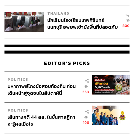
ผลิต 8.3 ล้าน สู่ข้อพิพาท ‘มา
เวลล์ฯ’ ฟ้อง ‘โทน บางแค’ ผิดนัด
THAILAND
จ่ายหนี้-แอบระบุแบรนด์
นักเรียนโรงเรียนเทพศิรินทร์
800
นนทบุรี อพยพเข้ายังพื้นที่ปลอดภัย
ชั่วคราว หลังเหตุใช้อาวุธปืนภายใน
โรงเรียนคลี่คลาย
EDITOR'S PICKS
POLITICS
มหากาพย์โกงข้อสอบท้องถิ่น ก่อน
559
เดินหน้าสู่จุดจบในสัปดาห์นี้
POLITICS
เส้นทางคดี 44 สส. ในชั้นศาลฎีกา
196
จะรู้ผลเมื่อไร
TAGS:
ทักษิณ ชินวัตร
ประยุทธ์ จันทร์โอชา
รัฐประหารรัฐบาลทักษิณ
คปค.