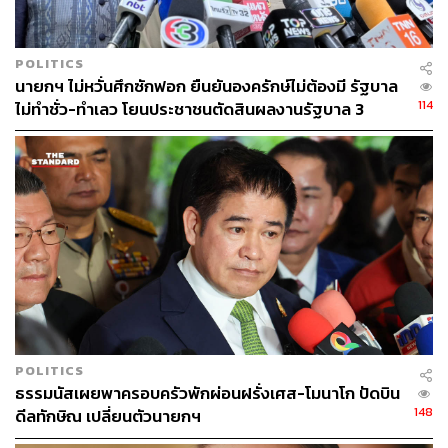
POLITICS
นายกฯ ไม่หวั่นศึกซักฟอก ยืนยันองครักษ์ไม่ต้องมี รัฐบาล
114
ไม่ทำชั่ว-ทำเลว โยนประชาชนตัดสินผลงานรัฐบาล 3
เดือน
POLITICS
ธรรมนัสเผยพาครอบครัวพักผ่อนฝรั่งเศส-โมนาโก ปัดบิน
148
ดีลทักษิณ เปลี่ยนตัวนายกฯ