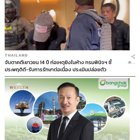
ชาติกล้า สำเนียงแจ่ม
ช่างภาพข่าว ประจำสำนักข่าว THE
STANDARD
THAILAND
จับตาคดีเยาวชน 14 ปี ก่อเหตุยิงในห้าง กรมพินิจฯ ชี้
...
ประพฤติดี-รับการรักษาต่อเนื่อง ประเมินปล่อยตัว