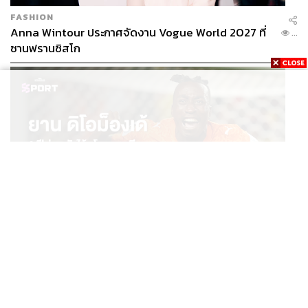
FASHION
Anna Wintour ประกาศจัดงาน Vogue World 2027 ที่
...
ซานฟรานซิสโก
SPORT
ยาน ดิโอม็องเด้ 2 ปีก่อนยังไร้สโมสรอาชีพ สู่นักเตะค่าตัว
...
125 ล้านยูโร กับคำสัญญาถึงน้องสาวผู้ล่วงลับ