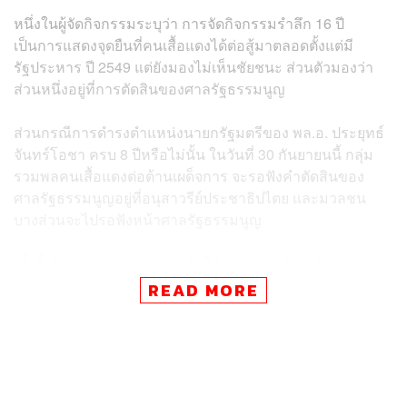
หนึ่งในผู้จัดกิจกรรมระบุว่า การจัดกิจกรรมรำลึก 16 ปี
เป็นการแสดงจุดยืนที่คนเสื้อแดงได้ต่อสู้มาตลอดตั้งแต่มี
รัฐประหาร ปี 2549 แต่ยังมองไม่เห็นชัยชนะ ส่วนตัวมองว่า
ส่วนหนึ่งอยู่ที่การตัดสินของศาลรัฐธรรมนูญ
ส่วนกรณีการดำรงตำแหน่งนายกรัฐมตรีของ พล.อ. ประยุทธ์
จันทร์โอชา ครบ 8 ปีหรือไม่นั้น ในวันที่ 30 กันยายนนี้ กลุ่ม
รวมพลคนเสื้อแดงต่อต้านเผด็จการ จะรอฟังคำตัดสินของ
ศาลรัฐธรรมนูญอยู่ที่อนุสาวรีย์ประชาธิปไตย และมวลชน
บางส่วนจะไปรอฟังหน้าศาลรัฐธรรมนูญ
“ทั้งนี้ ถ้าศาลรัฐธรรมนูญตัดสินให้วาระการดำรงตำแหน่ง
นายกรัฐมนตรี ของ พล.อ. ประยุทธ์ ครบ 8 ปี จบสิ้นลงในวันที่
READ MORE
2 ตุลาคม เราจะมาเชิดสิงโต แห่กลองยาว เพื่อแสดงออกเชิง
สัญลักษณ์รอบศาลอนุสาวรีย์ประชาธิปไตยจำนวน 3 รอบ
โดยมีจุดเริ่มต้นที่ลานคนเมือง แต่หากศาลรัฐธรรมนูญ
วินิจฉัยให้ พล.อ. ประยุทธ์ยังอยู่ในตำแหน่งนายกรัฐมนตรีต่อ
ไป เราจะออกมาเคลื่อนไหวทางการเมืองอย่างต่อเนื่อง ไล่