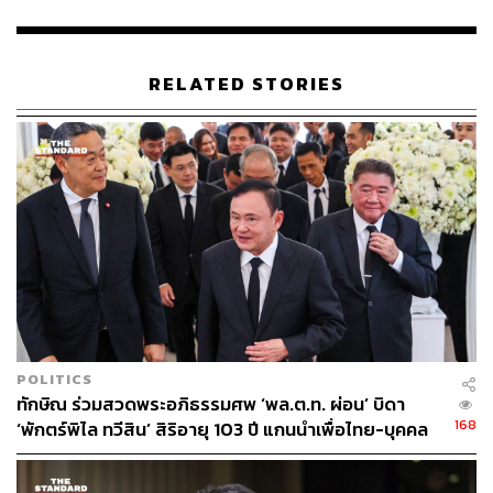
RELATED STORIES
POLITICS
ทักษิณ ร่วมสวดพระอภิธรรมศพ ‘พล.ต.ท. ผ่อน’ บิดา
168
‘พักตร์พิไล ทวีสิน’ สิริอายุ 103 ปี แกนนำเพื่อไทย-บุคคล
หลากวงการร่วมอาลัย