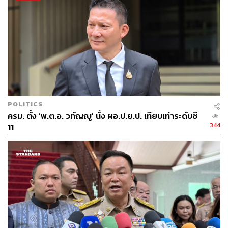
POLITICS
ครม. ตั้ง ‘พ.ต.อ. วทัญญู’ นั่ง ผอ.ป.ย.ป. เทียบเท่าระดับซี
344
11