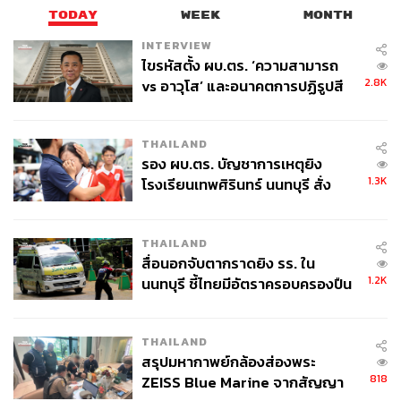
TODAY
WEEK
MONTH
INTERVIEW
ไขรหัสตั้ง ผบ.ตร. ‘ความสามารถ
2.8K
vs อาวุโส’ และอนาคตการปฏิรูปสี
กากี กับ พล.ต.อ. เอก อังสนานนท์
THAILAND
รอง ผบ.ตร. บัญชาการเหตุยิง
1.3K
โรงเรียนเทพศิรินทร์ นนทบุรี สั่ง
ค้นหา 2 รอบยืนยันไร้คนติดค้าง พบ
ศพปู่-ย่าที่บ้านพักผู้ก่อเหตุ
THAILAND
สื่อนอกจับตากราดยิง รร. ใน
1.2K
นนทบุรี ชี้ไทยมีอัตราครอบครองปืน
สูงในระดับต้นของภูมิภาค
THAILAND
สรุปมหากาพย์กล้องส่องพระ
818
ZEISS Blue Marine จากสัญญา