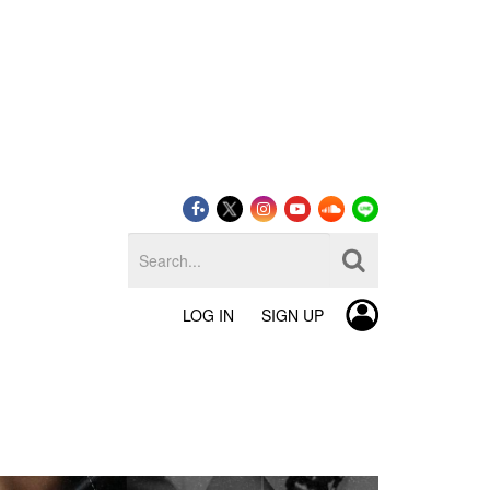
LOG IN
SIGN UP