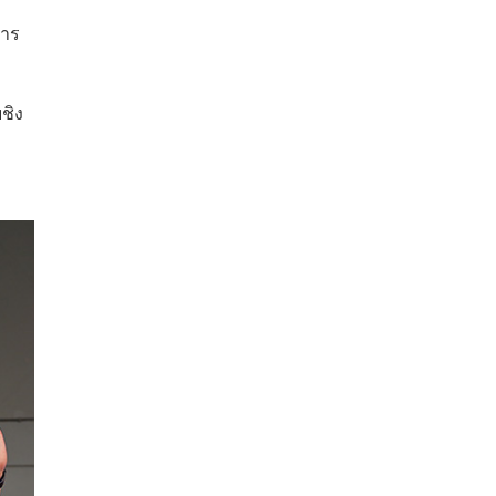
การ
ชิง