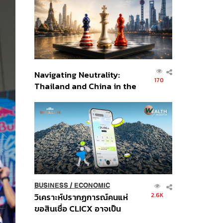
อินโดนีเซีย
Navigating Neutrality:
170
Thailand and China in the
Age of a New Global
Order
BUSINESS
/
ECONOMIC
2.6K
วิเคราะห์ปรากฏการณ์คนแห่
ขอสินเชื่อ CLICX อาจเป็น
เพียงยอดภูเขาน้ำแข็ง ของ