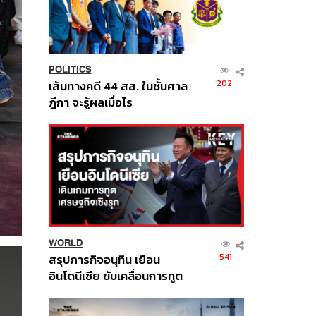
POLITICS
202
เส้นทางคดี 44 สส. ในชั้นศาล
ฎีกา จะรู้ผลเมื่อไร
WORLD
541
สรุปภารกิจอนุทิน เยือน
อินโดนีเซีย ขับเคลื่อนการทูต
เศรษฐกิจเชิงรุก ประกาศหุ้น
ส่วนยุทธศาสตร์ไทย –