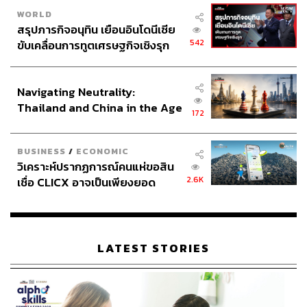
วนิก มาตรฐานในการเล่น ถ้าคุณพูดกับแฟนบอล พวกเขาจะ
WORLD
บอกเลยว่าไม่ได้เห็นมาตรฐานเดิมหลังจากที่เป๊ปย้ายออกไป
สรุปภารกิจอนุทิน เยือนอินโดนีเซีย
พวกเขาคิดถึงเป๊ป”
542
ขับเคลื่อนการทูตเศรษฐกิจเชิงรุก
ประกาศหุ้นส่วนยุทธศาสตร์ไทย –
แต่แม้ว่าเรอัล มาดริด จะสร้างความได้เปรียบก่อนเหมือนกับ
อินโดนีเซีย
เกมที่พวกเขาพบกันในรอบ 8 ทีมสุดท้ายของยูฟ่าแชมเปียนส์
Navigating Neutrality:
ลีกเมื่อฤดูกาลที่แล้ว แต่สถานการณ์ในเกมต่อไปนี้
Thailand and China in the Age
172
เปลี่ยนแปลงไปมาก เพราะพวกเขาก็เกือบตกเป็นเหยื่อความ
of a New Global Order
ประมาทเหมือนสโมสรร่วมลีกอย่างบาร์เซโลนาในรอบ 8 ทีม
สุดท้ายที่ผ่านมากับยูเวนตุส
BUSINESS
/
ECONOMIC
วิเคราะห์ปรากฏการณ์คนแห่ขอสิน
2.6K
เชื่อ CLICX อาจเป็นเพียงยอด
“เป็นเรื่องยากที่เราจะชนะที่นี่ เรารู้ดี เราทำได้ดีกว่านี้ไหม
ภูเขาน้ำแข็ง ของปัญหาหนี้ครัว
แน่นอน แต่เราสามารถพอใจกับผลการแข่งขันได้ ในเลกที่ 2
เรือนไทยที่ถูกซุกไว้
เราก็ต้องต่อสู้ต่อไป งานของพวกเรายังไม่จบ ไม่มีวันจบ เรามี
ความสุขกับผลการแข่งขัน แต่เรารู้ว่าจะพบกับงานยากในเลก
LATEST STORIES
ที่ 2 แน่นอน เราต้องมีสมาธิ เพราะถ้าเราไม่โฟกัส เราจะพบ
เจอกับช่วงเวลาที่ย่ำแย่อย่างแน่นอน”
แม้ว่าเราได้เห็นปาฏิหาริย์ที่กรุงโรมมาแล้วที่โรมาพลิกกลับ