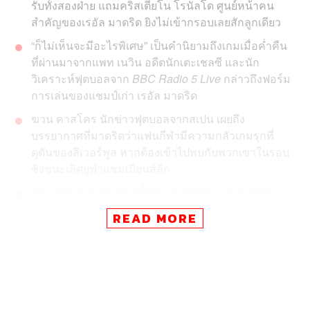
รับทั้งสองฝ่าย แถมคริสเตียโน โรนัลโด ศูนย์หน้าคน
สำคัญของเรอัล มาดริด ยิงไม่เข้ากรอบเลยสักลูกเดียว
“ก็ไม่เห็นจะมีอะไรพิเศษ” เป็นคำนิยามถึงเกมเมื่อค่ำคืน
ที่ผ่านมาจากแพท เนวิน อดีตนักเตะเชลซี และนัก
วิเคราะห์ฟุตบอลจาก
BBC Radio 5 Live
กล่าวถึงฟอร์ม
การเล่นของแชมป์เก่า เรอัล มาดริด
ฆวน คาสโคร นักข่าวฟุตบอลจากสเปน เผยถึง
บรรยากาศที่มาดริดว่าแฟนกีฬามีความกลัวเกมรุกที่
ดุดันของลิเวอร์พูล หากต้องเข้าไปพบกับพวกเขาในรอบ
ชิงชนะเลิศยูฟ่าแชมเปียนส์ลีก
ยูฟ่าแชมเปียนส์ลีกในปีนี้มีความเข้มข้น และการพลิก
สถานการณ์ได้อย่างเหนือความคาดหมายทำให้เกมเลก
READ MORE
ที่ 2 ของรอบรองชนะเลิศจะเต็มไปด้วยความเชื่อในสิ่งที่
เป็นไปไม่ได้
ลิเวอร์พูล, เรอัล มาดริด, บาเยิร์น มิวนิก และโรมา หากบอก
ชื่อสโมสรเหล่านี้เมื่อช่วงต้นฤดูกาล คุณจะเชื่อหรือไม่ว่านี่คือ