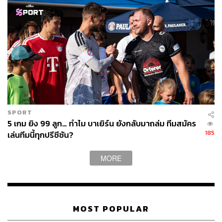
เกมนี้เรอัล มาดริด ครองบอลได้เพียง 40% ยิงเข้ากรอบเพียง
7 ลูก โดยศูนย์หน้าความหวังอย่างคริสเตียโน โรนัลโด ไม่
สามารถยิงเข้ากรอบเลยแม้แต่ลูกเดียว เทียบกับเจ้าบ้านที่ยิง
SPORT
เข้ากรอบถึง 17 ประตู ซึ่งจุ๊ปป์ ไฮย์เกส กุนซือที่กลับมาช่วย
5 เกม ยิง 99 ลูก… ทำไม บาเยิร์น ยังกลับมาถล่ม ทีมสมัคร
กอบกู้ทีมในฤดูกาลนี้ก็ยอมรับว่าเป็นเรื่องแปลกที่ลูกทีมมี
185
เล่นทีมนี้ทุกปรีซีซัน?
โอกาสยิงประตูหลายครั้งกับทีมอย่างเรอัล มาดริด แต่สุดท้าย
พวกเขาก็ไม่สามารถเปลี่ยนโอกาสเหล่านั้นเป็นประตูได้
MORE
“เป็นเรื่องที่แปลกมาก เราไม่เคยมีโอกาสยิงประตูเยอะขนาด
นี้ในรอบรองชนะเลิศ โดยเฉพาะกับทีมอย่างเรอัล มาดริด
สุดท้ายแล้วเราเองที่เด็ดขาดพอ และเราก็มอบประตูให้กับเรอั
MOST POPULAR
ล มาดริด”