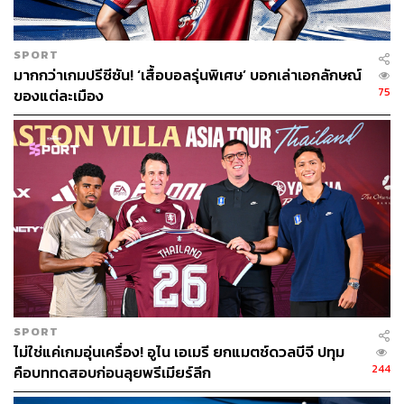
“สำหรับเรอัล มาดริด เกมนี้ไม่มีอะไรพิเศษเลย ผมไม่สามารถ
บอกได้ว่าพวกเขาชนะได้ยังไง พวกเขารอดมาได้เพราะโชค
SPORT
ช่วย เพราะบาเยิร์น มิวนิก มีโอกาสยิงมากมาย แต่สุดท้ายเป็น
มากกว่าเกมปรีซีซัน! ‘เสื้อบอลรุ่นพิเศษ’ บอกเล่าเอกลักษณ์
เรอัล มาดริด ที่หาทางชนะเจอจนได้”
75
ของแต่ละเมือง
เช่นเดียวกับ ริโอ เฟอร์ดินานด์ อดีตกองหลังทีมแมนเชสเตอร์
ยูไนเต็ด พูดกับ BT Sport ไว้ว่า
“เรอัล มาดริด รู้วิธีที่จะเอาชนะได้ พวกเขามีความหยาบคาย
ที่สามารถพาตัวเองไปสู่ชัยชนะ และพวกเขามีนักเตะที่
สามารถพลิกเกมได้ในทันที”
SPORT
ไม่ใช่แค่เกมอุ่นเครื่อง! อูไน เอเมรี ยกแมตช์ดวลบีจี ปทุม
244
คือบททดสอบก่อนลุยพรีเมียร์ลีก