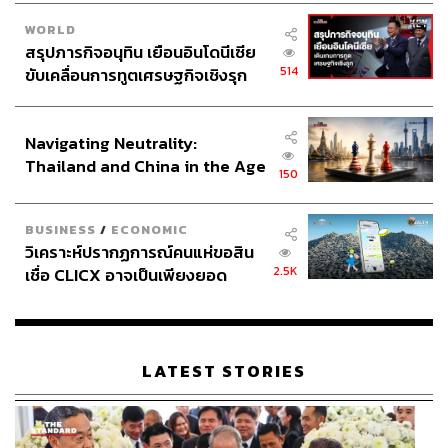
WORLD
สรุปภารกิจอนุทิน เยือนอินโดนีเซีย
514
ขับเคลื่อนการทูตเศรษฐกิจเชิงรุก
ประกาศหุ้นส่วนยุทธศาสตร์ไทย –
อินโดนีเซีย
Navigating Neutrality:
Thailand and China in the Age
150
of a New Global Order
BUSINESS
/
ECONOMIC
วิเคราะห์ปรากฏการณ์คนแห่ขอสิน
2.5K
เชื่อ CLICX อาจเป็นเพียงยอด
ภูเขาน้ำแข็ง ของปัญหาหนี้ครัว
เรือนไทยที่ถูกซุกไว้
LATEST STORIES