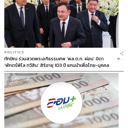
POLITICS
ทักษิณ ร่วมสวดพระอภิธรรมศพ ‘พล.ต.ท. ผ่อน’ บิดา
...
‘พักตร์พิไล ทวีสิน’ สิริอายุ 103 ปี แกนนำเพื่อไทย-บุคคล
หลากวงการร่วมอาลัย