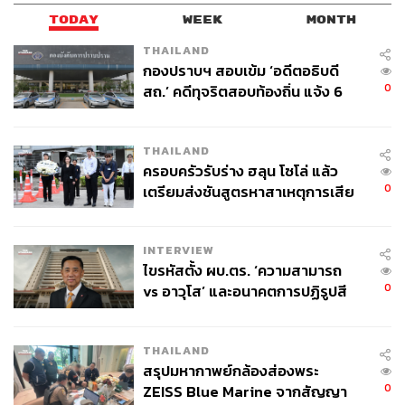
TODAY
WEEK
MONTH
THAILAND
กองปราบฯ สอบเข้ม ‘อดีตอธิบดี
0
สถ.’ คดีทุจริตสอบท้องถิ่น แจ้ง 6
ข้อหาหนัก จ่อชง ป.ป.ช. 12 ส.ค. นี้
THAILAND
ครอบครัวรับร่าง ฮลุน โซโล่ แล้ว
0
เตรียมส่งชันสูตรหาสาเหตุการเสีย
ชีวิต
INTERVIEW
ไขรหัสตั้ง ผบ.ตร. ‘ความสามารถ
0
vs อาวุโส’ และอนาคตการปฏิรูปสี
กากี กับ พล.ต.อ. เอก อังสนานนท์
THAILAND
สรุปมหากาพย์กล้องส่องพระ
0
ZEISS Blue Marine จากสัญญา