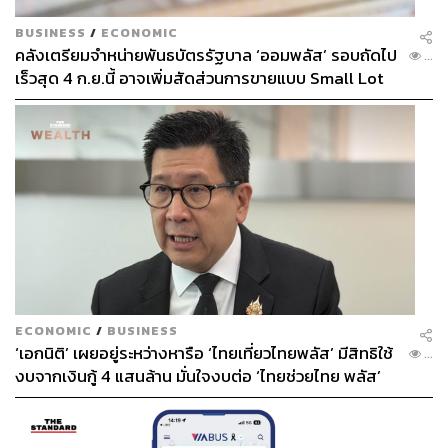
BUSINESS
/
ECONOMIC
คลังเตรียมจำหน่ายพันธบัตรรัฐบาล ‘ออมพลัส’ รอบถัดไป
...
เร็วสุด 4 ก.ย.นี้ อาจเพิ่มสัดส่วนการขายแบบ Small Lot
First มากขึ้น
ECONOMIC
/
BUSINESS
‘เอกนิติ’ เผยอยู่ระหว่างหารือ ‘ไทยเที่ยวไทยพลัส’ มีสิทธิใช้
...
งบจากเงินกู้ 4 แสนล้าน มั่นใจงบต่อ ‘ไทยช่วยไทย พลัส’
เฟส 2 มีเพียงพอ