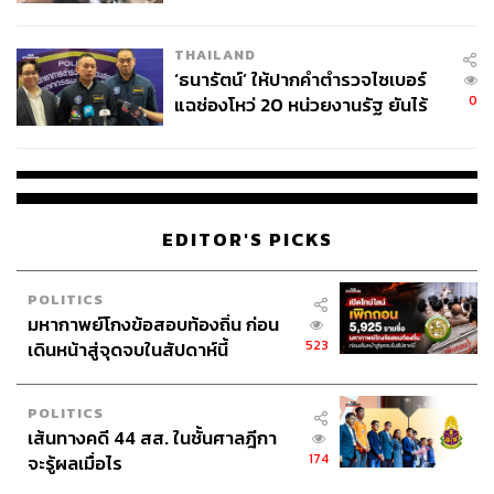
ผลิต 8.3 ล้าน สู่ข้อพิพาท ‘มา
เวลล์ฯ’ ฟ้อง ‘โทน บางแค’ ผิดนัด
THAILAND
จ่ายหนี้-แอบระบุแบรนด์
‘ธนารัตน์’ ให้ปากคำตำรวจไซเบอร์
0
แฉช่องโหว่ 20 หน่วยงานรัฐ ยันไร้
นัยทางการเมือง
EDITOR'S PICKS
POLITICS
มหากาพย์โกงข้อสอบท้องถิ่น ก่อน
523
เดินหน้าสู่จุดจบในสัปดาห์นี้
POLITICS
เส้นทางคดี 44 สส. ในชั้นศาลฎีกา
174
จะรู้ผลเมื่อไร