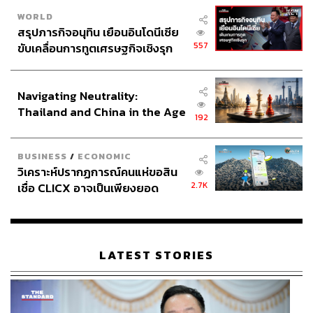
WORLD
สรุปภารกิจอนุทิน เยือนอินโดนีเซีย
557
ขับเคลื่อนการทูตเศรษฐกิจเชิงรุก
ประกาศหุ้นส่วนยุทธศาสตร์ไทย –
อินโดนีเซีย
Navigating Neutrality:
Thailand and China in the Age
192
of a New Global Order
BUSINESS
/
ECONOMIC
วิเคราะห์ปรากฏการณ์คนแห่ขอสิน
2.7K
เชื่อ CLICX อาจเป็นเพียงยอด
ภูเขาน้ำแข็ง ของปัญหาหนี้ครัว
เรือนไทยที่ถูกซุกไว้
LATEST STORIES