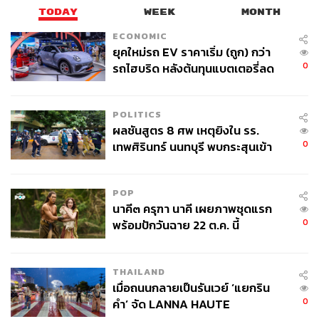
TODAY
WEEK
MONTH
ECONOMIC
ยุคใหม่รถ EV ราคาเริ่ม (ถูก) กว่า
0
รถไฮบริด หลังต้นทุนแบตเตอรี่ลด
ลง - จีนแห่บุกตลาดเกิดใหม่
POLITICS
ผลชันสูตร 8 ศพ เหตุยิงใน รร.
0
เทพศิรินทร์ นนทบุรี พบกระสุนเข้า
จุดสำคัญ ‘ศีรษะ-หน้าอก’ ครูถูกยิง
4 นัด จากระยะไกล
POP
นาคี๓ ครุฑา นาคี เผยภาพชุดแรก
0
พร้อมปักวันฉาย 22 ต.ค. นี้
THAILAND
เมื่อถนนกลายเป็นรันเวย์ ‘แยกริน
0
คำ’ จัด LANNA HAUTE