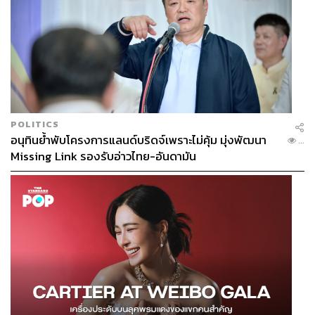
POLITICS
อนุทินย้ำพับโครงการแลนด์บริดจ์เพราะไม่คุ้ม มุ่งพัฒนา
...
Missing Link รองรับอ่าวไทย-อันดามัน