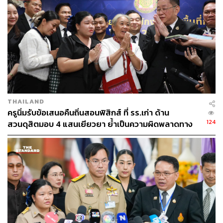
THAILAND
ครูนิ่มรับข้อเสนอคืนถิ่นสอนฟิสิกส์ ที่ รร.เก่า ด้าน
124
สวนดุสิตมอบ 4 แสนเยียวยา ย้ำเป็นความผิดพลาดทาง
เทคนิคไม่ใช่ทุจริต