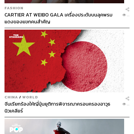
FASHION
CARTIER AT WEIBO GALA เครื่องประดับบนลุคพรม
...
แดงของแขกคนสำคัญ
CHINA
/
WORLD
จีนเรียกร้องให้ญี่ปุ่นยุติการพิจารณาครอบครองอาวุธ
...
นิวเคลียร์