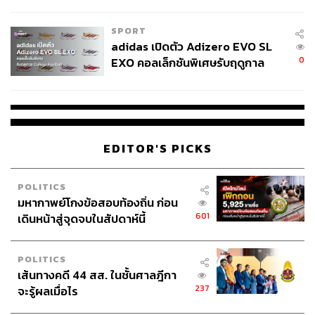
COUTURE กลางสายฝน
SPORT
adidas เปิดตัว Adizero EVO SL
0
EXO คอลเล็กชันพิเศษรับฤดูกาล
College Football
EDITOR'S PICKS
POLITICS
มหากาพย์โกงข้อสอบท้องถิ่น ก่อน
601
เดินหน้าสู่จุดจบในสัปดาห์นี้
POLITICS
เส้นทางคดี 44 สส. ในชั้นศาลฎีกา
237
จะรู้ผลเมื่อไร