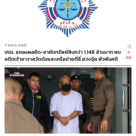
THAILAND
ปปง. แถลงผลยึด-อายัดทรัพย์สินกว่า 1,148 ล้านบาท พบ
159
อดีตเจ้าอาวาสวัดดังและเครือข่ายตี่ลี่ ฮวงจุ้ย พัวพันคดี
ฟอกเงิน