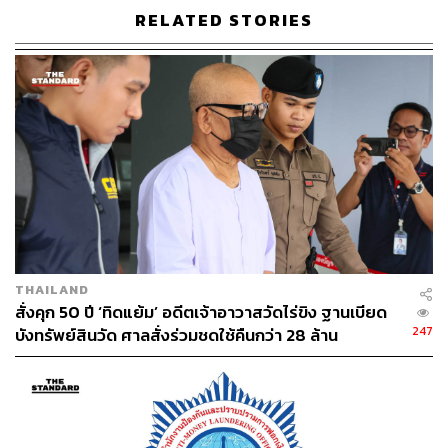
RELATED STORIES
ทั้งวัดมีตู้บริจาค 185 ตู้
ในวันสำคัญทางพุทธศาสนามียอดบริจาครวมทุกตู้ 1
ล้านบาทต่อวัน
TAGS:
วัดไร่ขิง
THAILAND
401
สั่งคุก 50 ปี ‘ทิดแย้ม’ อดีตเจ้าอาวาสวัดไร่ขิง ฐานเบียด
247
บังทรัพย์สินวัด ศาลสั่งร่วมชดใช้คืนกว่า 28 ล้าน
ABOUT THE AUTHOR
THE STANDARD TEAM
กองบรรณาธิการ THE STANDARD