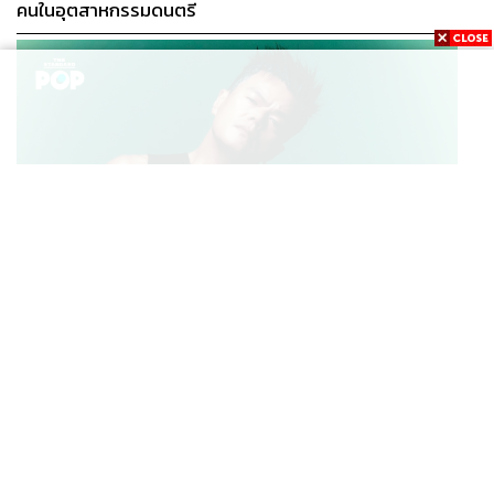
คนในอุตสาหกรรมดนตรี
K-POP
JYP จ่ายเงินกว่า 46 ล้านบาทต่อปี สำหรับการทำโรงอาหา
...
รออร์แกนิกในบริษัท