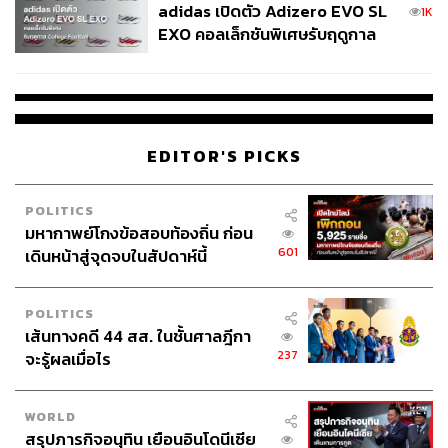
adidas เปิดตัว Adizero EVO SL
1K
EXO คอลเล็กชันพิเศษรับฤดูกาล
College Football
EDITOR'S PICKS
POLITICS
มหากาพย์โกงข้อสอบท้องถิ่น ก่อน
601
เดินหน้าสู่จุดจบในสัปดาห์นี้
POLITICS
เส้นทางคดี 44 สส. ในชั้นศาลฎีกา
237
จะรู้ผลเมื่อไร
WORLD
สรุปภารกิจอนุทิน เยือนอินโดนีเซีย