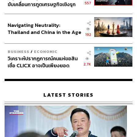
557
ขับเคลื่อนการทูตเศรษฐกิจเชิงรุก
ประกาศหุ้นส่วนยุทธศาสตร์ไทย –
อินโดนีเซีย
Navigating Neutrality:
Thailand and China in the Age
192
of a New Global Order
BUSINESS
/
ECONOMIC
วิเคราะห์ปรากฏการณ์คนแห่ขอสิน
2.7K
เชื่อ CLICX อาจเป็นเพียงยอด
ภูเขาน้ำแข็ง ของปัญหาหนี้ครัว
เรือนไทยที่ถูกซุกไว้
LATEST STORIES