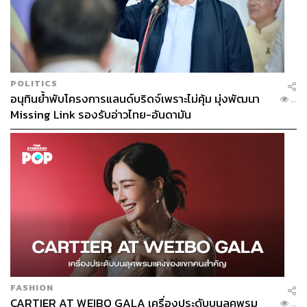
POLITICS
อนุทินย้ำพับโครงการแลนด์บริดจ์เพราะไม่คุ้ม มุ่งพัฒนา
...
Missing Link รองรับอ่าวไทย-อันดามัน
FASHION
CARTIER AT WEIBO GALA เครื่องประดับบนลุคพรม
...