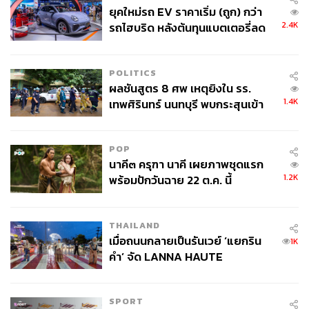
ยุคใหม่รถ EV ราคาเริ่ม (ถูก) กว่า
2.4K
รถไฮบริด หลังต้นทุนแบตเตอรี่ลด
ลง - จีนแห่บุกตลาดเกิดใหม่
POLITICS
ผลชันสูตร 8 ศพ เหตุยิงใน รร.
1.4K
เทพศิรินทร์ นนทบุรี พบกระสุนเข้า
จุดสำคัญ ‘ศีรษะ-หน้าอก’ ครูถูกยิง
4 นัด จากระยะไกล
POP
นาคี๓ ครุฑา นาคี เผยภาพชุดแรก
1.2K
พร้อมปักวันฉาย 22 ต.ค. นี้
THAILAND
เมื่อถนนกลายเป็นรันเวย์ ‘แยกริน
1K
คำ’ จัด LANNA HAUTE
COUTURE กลางสายฝน
SPORT