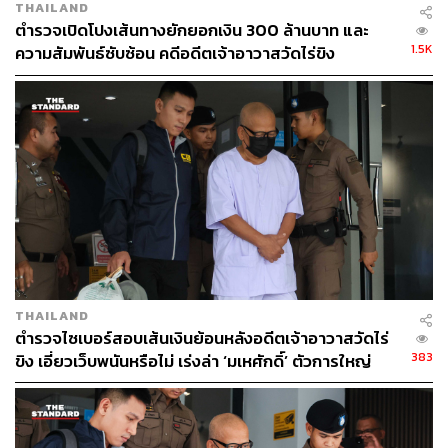
THAILAND
ตำรวจเปิดโปงเส้นทางยักยอกเงิน 300 ล้านบาท และ
1.5K
ความสัมพันธ์ซับซ้อน คดีอดีตเจ้าอาวาสวัดไร่ขิง
THAILAND
ตำรวจไซเบอร์สอบเส้นเงินย้อนหลังอดีตเจ้าอาวาสวัดไร่
383
ขิง เอี่ยวเว็บพนันหรือไม่ เร่งล่า ‘มเหศักดิ์’ ตัวการใหญ่
เครือข่ายพนัน คาดหนีออกนอกประเทศแล้ว