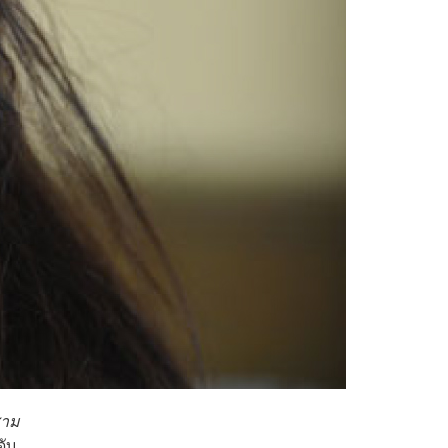
สาม
ดับ