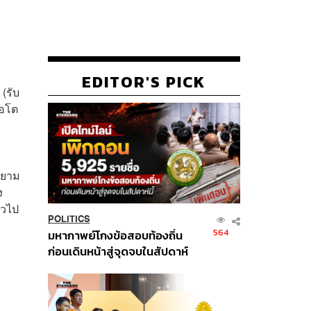
EDITOR'S PICK
(รับ
พอโต
ยายาม
ง
าวไป
POLITICS
564
มหากาพย์โกงข้อสอบท้องถิ่น
ก่อนเดินหน้าสู่จุดจบในสัปดาห์
นี้