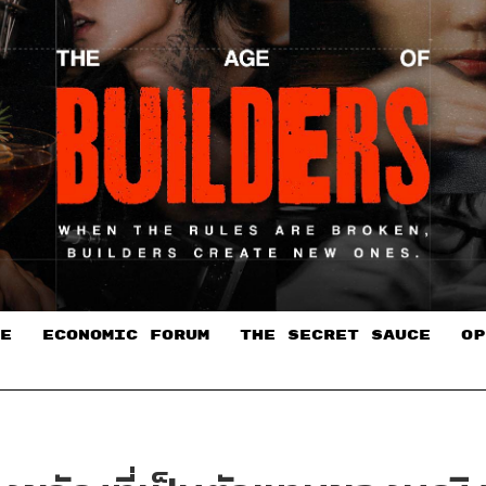
E
ECONOMIC FORUM
THE SECRET SAUCE​
OP