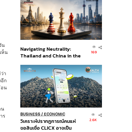
ส่วนยุทธศาสตร์ไทย –
อินโดนีเซีย
วัน
Navigating Neutrality:
งเห็น
169
Thailand and China in the
Age of a New Global
Order
่ว่า
งอีก
มือน
อน
BUSINESS
/
ECONOMIC
การ
2.6K
วิเคราะห์ปรากฏการณ์คนแห่
ขอสินเชื่อ CLICX อาจเป็น