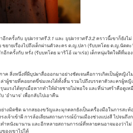
าอีกครั้งกับ
บุปผาราตรี 3.1
และ
บุปผาราตรี 3.2
คราวนี้เขาก็ยังไม่
บ ขยายเรื่องไปถึงเด็กผ่านตัวละคร ด.ญ.ปลา (รับบทโดย ด.ญ.นัดตะ
รักอีกครั้งกับ หรั่ง (รับบทโดย มาริโอ้ เมาเร่อ) เด็กหนุ่มจิตใจดีที่มอ
ค สิ่งหนึ่งที่ผีบุปผาสื่อออกมาอย่างชัดเจนคือการเกิดเป็นผู้หญิงไม
่าผู้ชายที่คอยกดขี่ข่มเหงได้ทั้งสิ้น รวมไปถึงบรรดาตัวละครผู้หญิ
ุนแรงได้ทุกเมื่อหากทำให้ฝ่ายชายไม่พอใจ และที่น่าเศร้าคือดูเห
ับ ‘อำนาจ’ เพื่อกลับไปเอาคืน
ย่างมิดชิด ฉากสยองขวัญและมุกตลกยังเป็นเครื่องมือในการสะท้
ทรงเจ้าเข้าผี การล้อเลียนสถานการณ์บ้านเมืองช่วงแบ่งสี ไปจนถึง
าของคนทำหนังมานาน และอีกหลายสถานการณ์ที่หลายคนอาจมองว่าไม่
ิบของเขาไปได้