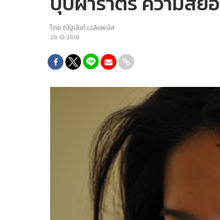
บุปผาราตรี ความสยอง
โดย
ณัฐนันท์ เฉลิมพนัส
20.10.2018