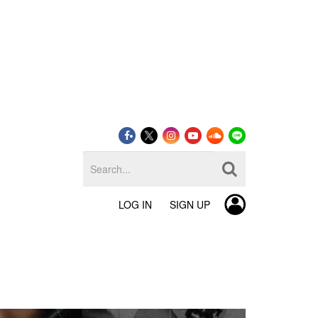
LOG IN
SIGN UP