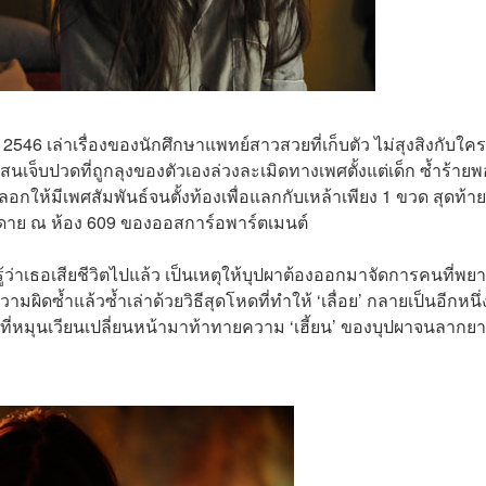
2546 เล่าเรื่องของนักศึกษาแพทย์สาวสวยที่เก็บตัว ไม่สุงสิงกับใคร 
นเจ็บปวดที่ถูกลุงของตัวเองล่วงละเมิดทางเพศตั้งแต่เด็ก ซ้ำร้าย
ลอกให้มีเพศสัมพันธ์จนตั้งท้องเพื่อแลกกับเหล้าเพียง 1 ขวด สุดท้าย
วดาย ณ ห้อง 609 ของออสการ์อพาร์ตเมนต์
่รู้ว่าเธอเสียชีวิตไปแล้ว เป็นเหตุให้บุปผาต้องออกมาจัดการคนที่พ
มผิดซ้ำแล้วซ้ำเล่าด้วยวิธีสุดโหดที่ทำให้ ‘เลื่อย’ กลายเป็นอีกหนึ่
อผีที่หมุนเวียนเปลี่ยนหน้ามาท้าทายความ ‘เฮี้ยน’ ของบุปผาจนลากย