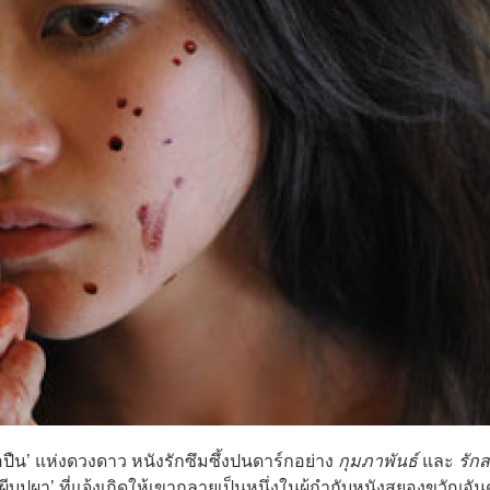
ืน’ แห่งดวงดาว หนังรักซึมซึ้งปนดาร์กอย่าง
กุมภาพันธ์
และ
รัก
ผีบุปผา’ ที่แจ้งเกิดให้เขากลายเป็นหนึ่งในผู้กำกับหนังสยองขวัญอัน