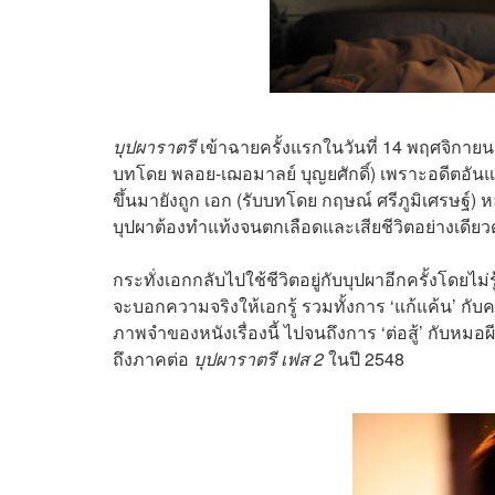
บุปผาราตรี
เข้าฉายครั้งแรกในวันที่ 14 พฤศจิกายน 
บทโดย พลอย-เฌอมาลย์ บุญยศักดิ์) เพราะอดีตอันแส
ขึ้นมายังถูก เอก (รับบทโดย กฤษณ์ ศรีภูมิเศรษฐ์) ห
บุปผาต้องทำแท้งจนตกเลือดและเสียชีวิตอย่างเดีย
กระทั่งเอกกลับไปใช้ชีวิตอยู่กับบุปผาอีกครั้งโดยไม
จะบอกความจริงให้เอกรู้ รวมทั้งการ ‘แก้แค้น’ กับควา
ภาพจำของหนังเรื่องนี้ ไปจนถึงการ ‘ต่อสู้’ กับหม
ถึงภาคต่อ
บุปผาราตรี เฟส 2
ในปี 2548