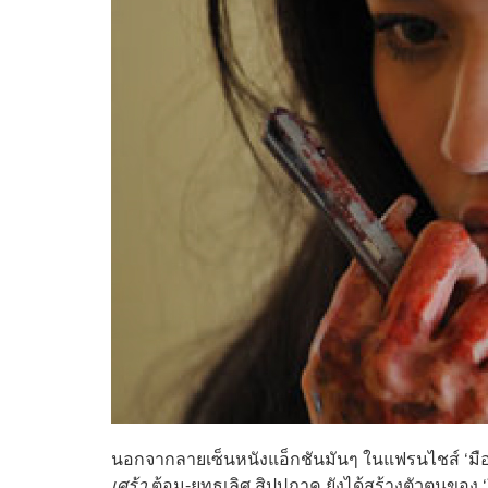
นอกจากลายเซ็นหนังแอ็กชันมันๆ ในแฟรนไชส์ ‘มือป
เศร้า
ต้อม-ยุทธเลิศ สิปปภาค ยังได้สร้างตัวตนของ ‘