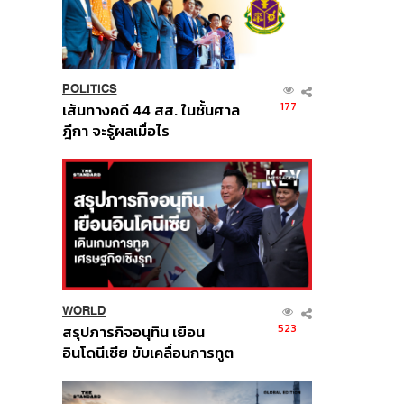
POLITICS
177
เส้นทางคดี 44 สส. ในชั้นศาล
ฎีกา จะรู้ผลเมื่อไร
WORLD
523
สรุปภารกิจอนุทิน เยือน
อินโดนีเซีย ขับเคลื่อนการทูต
เศรษฐกิจเชิงรุก ประกาศหุ้น
ส่วนยุทธศาสตร์ไทย –