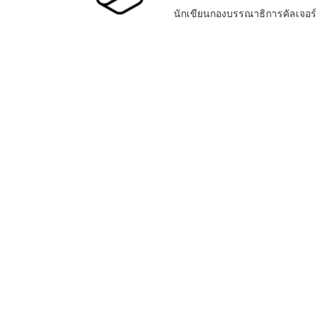
นักเขียนกองบรรณาธิการคัลเจอร