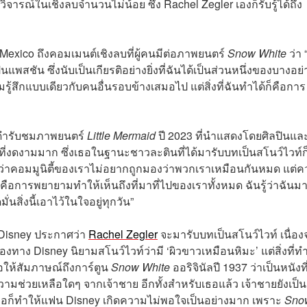
วิจารณ์ในเชิงลบจำนวนไม่น้อย ซึ่ง Rachel Zegler เองก็รับรู้ได้ถึง
Mexico ถึงคอมเมนต์เชิงลบที่ผู้คนมีต่อภาพยนตร์
Snow White
ว่า 
แพสชัน ซึ่งนับเป็นเกียรติอย่างยิ่งที่ฉันได้เป็นส่วนหนึ่งของบางอย่า
้สึกแบบเดียวกับคนอื่นรอบข้างเสมอไป แต่สิ่งที่ฉันทำได้ก็คือการ
ผิวดำรับชมภาพยนตร์
Little Mermaid
ปี 2023 ที่นำแสดงโดยศิลปินแล
ี่งดงามมาก ซึ่งเธอในฐานะชาวละตินที่ได้มารับบทเป็นสโนว์ไวท์ก
าใจว่าคอมมูนิตี้ของเราไม่อยากถูกมองว่าพวกเราเหมือนกันหมด แต่
คือการพยายามทำให้เห็นถึงที่มาที่ไปของเราทั้งหมด ฉันรู้ว่าฉันม
สิ่งนี้เอาไว้ในใจอยู่ทุกวัน”
่ Disney ประกาศว่า
Rachel Zegler
จะมารับบทเป็นสโนว์ไวท์ เนื่อ
งทาง Disney นิยามสโนว์ไวท์ว่ามี ‘ผิวขาวเหมือนหิมะ’ แต่สิ่งที่ทำ
ธอให้สัมภาษณ์ถึงการ์ตูน
Snow White
ออริจินัลปี 1937 ว่าเป็นหนังที
วามช่วยเหลือใดๆ จากเจ้าชาย อีกทั้งสำหรับเธอแล้ว เจ้าชายยังเป็
ธอก็ทำให้แฟน Disney เกิดความไม่พอใจเป็นอย่างมาก เพราะ
Sno