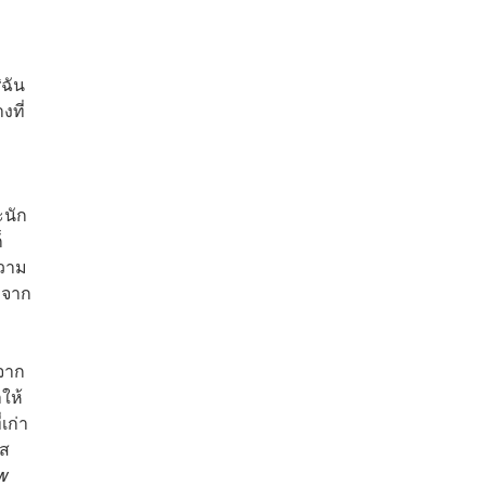
“ฉัน
งที่
ะนัก
็
ความ
าจาก
งจาก
ให้
่เก่า
นส
w