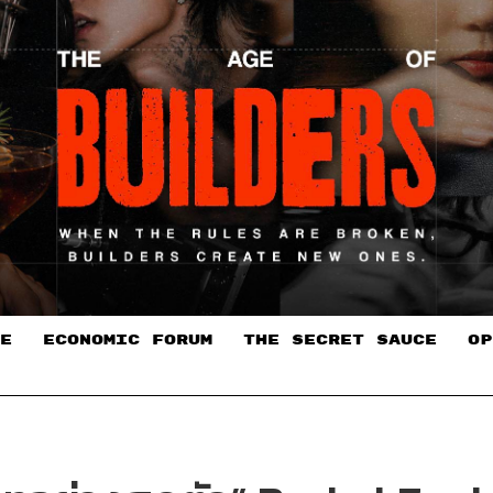
E
ECONOMIC FORUM
THE SECRET SAUCE​
OP