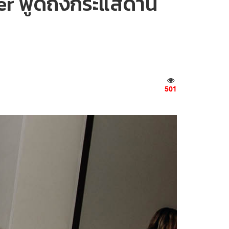
gler พูดถึงกระแสด้าน
501