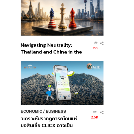
อินโดนีเซีย
Navigating Neutrality:
155
Thailand and China in the
Age of a New Global
Order
ECONOMIC
/
BUSINESS
2.5K
วิเคราะห์ปรากฏการณ์คนแห่
ขอสินเชื่อ CLICX อาจเป็น
เพียงยอดภูเขาน้ำแข็ง ของ