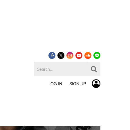
LOG IN
SIGN UP