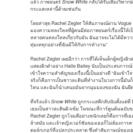
แล้ว ภาพยนตร์
Snow White
กลับได้รับเสียงวิพากษ์
กระแสเหล่านี้ด้วยเช่นกัน
โดยล่าสุด Rachel Zegler ให้สัมภาษณ์ผ่าน Vogue 
มองความหลงใหลที่ผู้คนมีต่อภาพยนตร์เรื่องนี้ให้เป็น
หลายคนหลงใหลเกี่ยวกับมัน ฉันอาจจะไม่ได้มีความรู
ทุ่มเททุกอย่างที่ฉันมีให้กับการทำงาน”
Rachel Zegler เผยอีกว่า การที่ได้เห็นเด็กผู้หญิง
แสดงผิวดำอย่าง Halle Bailey นับเป็นประสบการณ์ท
เข้าใจความสำคัญของเรื่องนี้เป็นอย่างดี “ฉันเข้
จริงก็คือการเป็นชาวละตินที่ทำงานในวงการนี้มันก็
ไหน และฉันก็นำเสนอมันจากมุมมองของฉัน ฉันยึดมั่น
ที่จริงแล้ว
Snow White
ถูกกระแสตีกลับนับตั้งแต่ที
เธอเป็นสาวละตินผิวเข้ม ในขณะที่การ์ตูนต้นฉบับขอ
Rachel Zegler ถูกโจมตีอย่างหนักเลยก็คือการที่เ
ล้าสมัย และเจ้าหญิงเวอร์ชันของเธอก็ไม่ต้องการค
ตอล์กเกอร์ที่แปลกประหลาด ซึ่งคำสัมภาษณ์ของเ