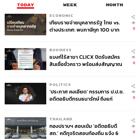
TODAY
WEEK
MONTH
ECONOMIC
เทียบรายจ่ายบุคลากรรัฐ ไทย vs.
0
ต่างประเทศ: พบภาษีทุก 100 บาท
ของคนไทยใช้ไปกับข้าราชการเฉียด
40 บาท
BUSINESS
แบงก์ไร้สาขา CLICX ปิดรับสมัคร
0
สินเชื่อชั่วคราว พร้อมส่งสัญญาณ
เตือนกลุ่มกู้เงินผิดวัตถุประสงค์-ให้
ข้อมูลเท็จ เตรียมดำเนินคดีเด็ดขาด
POLITICS
‘ประภาศ คงเอียด’ กรรมการ ป.ป.ช.
0
อดีตอธิบดีกรมธนารักษ์ ถึงแก่
อนิจกรรม
THAILAND
กองปราบฯ สอบเข้ม ‘อดีตอธิบดี
0
สถ.’ คดีทุจริตสอบท้องถิ่น แจ้ง 6