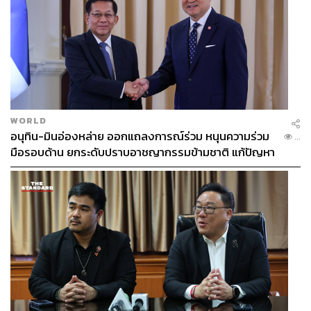
WORLD
อนุทิน-มินอ่องหล่าย ออกแถลงการณ์ร่วม หนุนความร่วม
...
มือรอบด้าน ยกระดับปราบอาชญากรรมข้ามชาติ แก้ปัญหา
หมอกควัน-มลพิษทางน้ำ