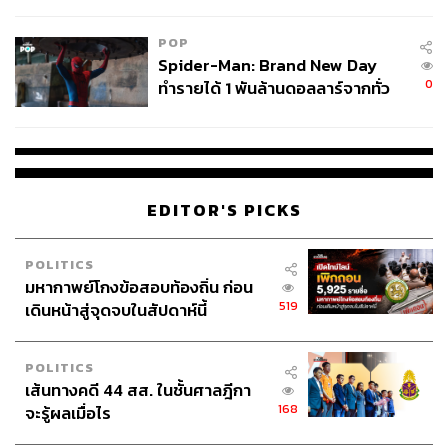
ข้อหาหนัก จ่อชง ป.ป.ช. 12 ส.ค. นี้
POP
Spider-Man: Brand New Day
0
ทำรายได้ 1 พันล้านดอลลาร์จากทั่ว
โลกภายใน 6 วัน
EDITOR'S PICKS
POLITICS
มหากาพย์โกงข้อสอบท้องถิ่น ก่อน
519
เดินหน้าสู่จุดจบในสัปดาห์นี้
POLITICS
เส้นทางคดี 44 สส. ในชั้นศาลฎีกา
168
จะรู้ผลเมื่อไร