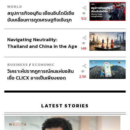
WORLD
สรุปภารกิจอนุทิน เยือนอินโดนีเซีย
512
ขับเคลื่อนการทูตเศรษฐกิจเชิงรุก
ประกาศหุ้นส่วนยุทธศาสตร์ไทย –
อินโดนีเซีย
Navigating Neutrality:
Thailand and China in the Age
149
of a New Global Order
BUSINESS
/
ECONOMIC
วิเคราะห์ปรากฏการณ์คนแห่ขอสิน
2.5K
เชื่อ CLICX อาจเป็นเพียงยอด
ภูเขาน้ำแข็ง ของปัญหาหนี้ครัว
เรือนไทยที่ถูกซุกไว้
LATEST STORIES