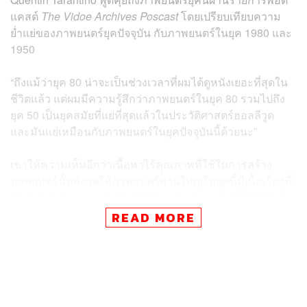
แคสต์
The Vidoe Archives Poscast
โดยเปรียบเทียบความ
ย่ำแย่ของภาพยนตร์ยุคปัจจุบัน กับภาพยนตร์ในยุค 1980 และ
1950
“ถึงแม้ว่ายุค 80 น่าจะเป็นช่วงเวลาที่ผมได้ดูหนังเยอะที่สุดใน
ชีวิตแล้ว แต่ผมมีความรู้สึกว่าภาพยนตร์ในยุค 80 รวมไปถึง
ยุค 50 เป็นยุคสมัยที่แย่ที่สุดแล้วในประวัติศาสตร์ฮอลลีวูด
และมันแย่เหมือนกับภาพยนตร์ในยุคปัจจุบันนี้ด้วยนะ”
เขาให้ความเห็นอีกว่าเนื้อหาไร้คุณภาพที่ใช้ในการสร้าง
ภาพยนตร์นั้นส่งผลให้ภาพยนตร์ส่วนใหญ่ในยุคนี้มีเนื้อเรื่องที่
ไม่สมเหตุสมผล และไม่ทำให้ผู้ชมคล้อยตาม ซึ่งนี่ก็ไม่ใช่ครั้ง
แรกที่เขาออกมาวิจารณ์ภาพยนตร์ที่เป็นกระแสหลักในยุค
READ MORE
ปัจจุบัน โดยเฉพาะภาพยนตร์แนวซูเปอร์ฮีโร่ที่เขาโปรดปราน
น้อยที่สุด โดยเขาถึงกับกล่าวว่าเขาจะไม่มีวันทำภาพยนตร์
ให้กับค่าย Marvel เป็นอันขาด และเหล่านักสร้างภาพยนตร์
ต่างก็ตั้งตารอคอยให้ยุคแห่งภาพยนตร์ซูเปอร์ฮีโร่สิ้นสุดลง
เสียที