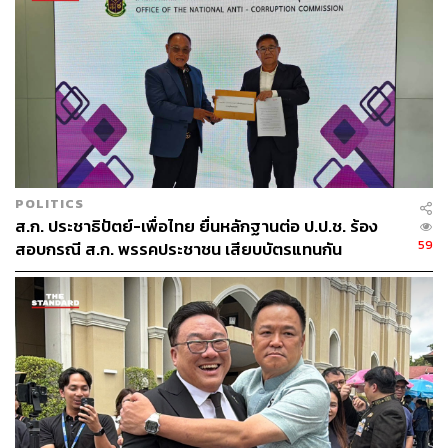
POLITICS
ส.ก. ประชาธิปัตย์-เพื่อไทย ยื่นหลักฐานต่อ ป.ป.ช. ร้อง
59
สอบกรณี ส.ก. พรรคประชาชน เสียบบัตรแทนกัน