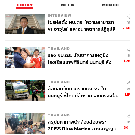
TODAY
WEEK
MONTH
INTERVIEW
ไขรหัสตั้ง ผบ.ตร. ‘ความสามารถ
2.6K
vs อาวุโส’ และอนาคตการปฏิรูปสี
กากี กับ พล.ต.อ. เอก อังสนานนท์
THAILAND
รอง ผบ.ตร. บัญชาการเหตุยิง
1.2K
โรงเรียนเทพศิรินทร์ นนทบุรี สั่ง
ค้นหา 2 รอบยืนยันไร้คนติดค้าง พบ
ศพปู่-ย่าที่บ้านพักผู้ก่อเหตุ
THAILAND
สื่อนอกจับตากราดยิง รร. ใน
1.1K
นนทบุรี ชี้ไทยมีอัตราครอบครองปืน
สูงในระดับต้นของภูมิภาค
THAILAND
สรุปมหากาพย์กล้องส่องพระ
804
ZEISS Blue Marine จากสัญญา