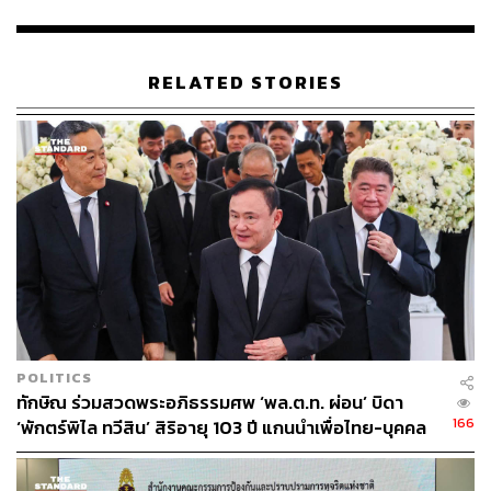
TAGS:
นโยบาย
โครงสร้างพื้นฐาน
แร่แรร์เอิร์ธ
ชญาภา สินธุไพร
รัฐบาล
พรรคเพื่อไทย
การสื่อสาร
การเกษตร
สุโขทัย
พายุ เนื่องจำนงค์
กฤชนนท์ อัยยปัญญา
RELATED STORIES
126
ABOUT THE AUTHOR
POLITICS
THE STANDARD TEAM
ทักษิณ ร่วมสวดพระอภิธรรมศพ ‘พล.ต.ท. ผ่อน’ บิดา
กองบรรณาธิการ THE STANDARD
166
‘พักตร์พิไล ทวีสิน’ สิริอายุ 103 ปี แกนนำเพื่อไทย-บุคคล
หลากวงการร่วมอาลัย