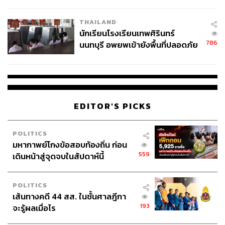
ผลิต 8.3 ล้าน สู่ข้อพิพาท ‘มา
เวลล์ฯ’ ฟ้อง ‘โทน บางแค’ ผิดนัด
THAILAND
จ่ายหนี้-แอบระบุแบรนด์
นักเรียนโรงเรียนเทพศิรินทร์
786
นนทบุรี อพยพเข้ายังพื้นที่ปลอดภัย
ชั่วคราว หลังเหตุใช้อาวุธปืนภายใน
โรงเรียนคลี่คลาย
EDITOR'S PICKS
POLITICS
มหากาพย์โกงข้อสอบท้องถิ่น ก่อน
559
เดินหน้าสู่จุดจบในสัปดาห์นี้
POLITICS
เส้นทางคดี 44 สส. ในชั้นศาลฎีกา
193
จะรู้ผลเมื่อไร