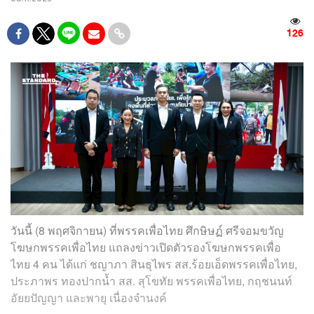
126
วันนี้ (8 พฤศจิกายน) ที่พรรคเพื่อไทย ศึกษิษฏ์ ศรีจอมขวัญ​
โฆษกพรรคเพื่อไทย แถลงข่าวเปิดตัวรองโฆษกพรรคเพื่อ
ไทย 4 คน ได้แก่ ชญาภา สินธุไพร สส.ร้อยเอ็ดพรรคเพื่อไทย,
ประภาพร ทองปากน้ำ สส. สุโขทัย พรรคเพื่อไทย, กฤชนนท์
อัยยปัญญา และพายุ เนื่องจำนงค์