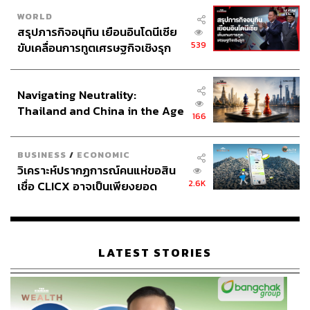
WORLD
สรุปภารกิจอนุทิน เยือนอินโดนีเซีย
539
ขับเคลื่อนการทูตเศรษฐกิจเชิงรุก
ประกาศหุ้นส่วนยุทธศาสตร์ไทย –
อินโดนีเซีย
Navigating Neutrality:
Thailand and China in the Age
166
of a New Global Order
BUSINESS
/
ECONOMIC
วิเคราะห์ปรากฏการณ์คนแห่ขอสิน
2.6K
เชื่อ CLICX อาจเป็นเพียงยอด
ภูเขาน้ำแข็ง ของปัญหาหนี้ครัว
เรือนไทยที่ถูกซุกไว้
LATEST STORIES