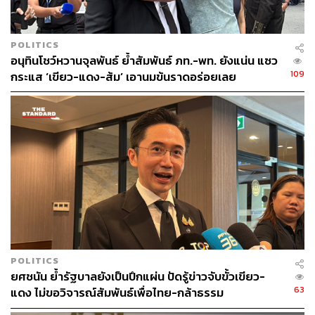
POLITICS
อนุทินโชว์หวานจุลพันธ์ ย้ำสัมพันธ์ ภท.-พท. ยังแน่น แซว
109
กระแส ‘เขียว-แดง-ส้ม’ เอานมข้นราดอร่อยเลย
POLITICS
ยศชนัน ย้ำรัฐบาลยังเป็นปึกแผ่น ปัดรู้ข่าวจับขั้วเขียว-
63
แดง ไม่ขอวิจารณ์สัมพันธ์เพื่อไทย-กล้าธรรม