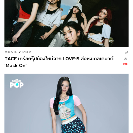
424
ABOUT THE AUTHOR
พิมพ์มาดา เอี้ยวซิโป
นักศึกษาฝึกงาน THE STANDARD POP
MUSIC
/
POP
TACE เกิร์ลกรุ๊ปน้องใหม่จาก LOVEiS ส่งซิงเกิลเดบิวต์
198
‘Mask On’