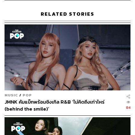
รับชมมิวสิกวิดีโอเพลง
‘ดีอยู่แล้ว ที่ต้องลา (I’m Good)’
ได้ที่:
RELATED STORIES
TAGS:
T-POP
PROXIE
MUSIC
/
POP
JMNK คัมแบ็กพร้อมซิงเกิล R&B ‘ไม่คิดถึงเท่าไหร่
84
(behind the smile)’