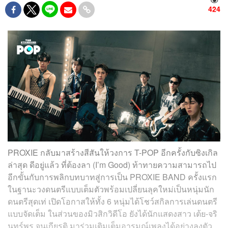
424
PROXIE กลับมาสร้างสีสันให้วงการ T-POP อีกครั้งกับซิงเกิล
ล่าสุด ดีอยู่แล้ว ที่ต้องลา (I’m Good) ท้าทายความสามารถไป
อีกขั้นกับการพลิกบทบาทสู่การเป็น PROXIE BAND ครั้งแรก
ในฐานะวงดนตรีแบบเต็มตัวพร้อมเปลี่ยนลุคใหม่เป็นหนุ่มนัก
ดนตรีสุดเท่ เปิดโอกาสให้ทั้ง 6 หนุ่มได้โชว์สกิลการเล่นดนตรี
แบบจัดเต็ม ในส่วนของมิวสิกวิดีโอ ยังได้นักแสดงสาว เต้ย-จริ
นทร์พร จุนเกียรติ มาร่วมเติมเต็มอารมณ์เพลงได้อย่างลงตัว