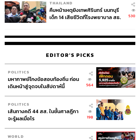
THAILAND
คืบหน้าเหตุยิงเทพศิรินทร์ นนทบุรี
530
เด็ก 14 เสียชีวิตที่โรงพยาบาล สธ.
ยืนยันครูเสียชีวิต 5 ราย เจ็บ 22
ราย
EDITOR'S PICKS
POLITICS
มหากาพย์โกงข้อสอบท้องถิ่น ก่อน
564
เดินหน้าสู่จุดจบในสัปดาห์นี้
POLITICS
เส้นทางคดี 44 สส. ในชั้นศาลฎีกา
198
จะรู้ผลเมื่อไร
WORLD