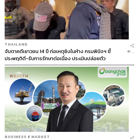
THAILAND
จับตาคดีเยาวชน 14 ปี ก่อเหตุยิงในห้าง กรมพินิจฯ ชี้
...
ประพฤติดี-รับการรักษาต่อเนื่อง ประเมินปล่อยตัว
BUSINESS
/
MARKET