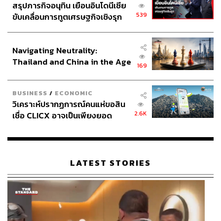
สรุปภารกิจอนุทิน เยือนอินโดนีเซีย
539
ขับเคลื่อนการทูตเศรษฐกิจเชิงรุก
ประกาศหุ้นส่วนยุทธศาสตร์ไทย –
อินโดนีเซีย
Navigating Neutrality:
Thailand and China in the Age
169
of a New Global Order
BUSINESS
/
ECONOMIC
วิเคราะห์ปรากฏการณ์คนแห่ขอสิน
2.6K
เชื่อ CLICX อาจเป็นเพียงยอด
ภูเขาน้ำแข็ง ของปัญหาหนี้ครัว
เรือนไทยที่ถูกซุกไว้
LATEST STORIES