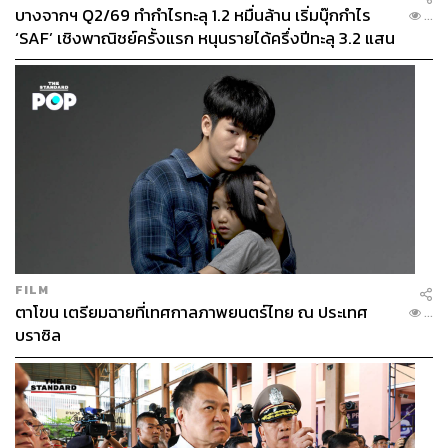
บางจากฯ Q2/69 ทำกำไรทะลุ 1.2 หมื่นล้าน เริ่มบุ๊กกำไร
...
‘SAF’ เชิงพาณิชย์ครั้งแรก หนุนรายได้ครึ่งปีทะลุ 3.2 แสน
ล้าน
FILM
ตาโขน เตรียมฉายที่เทศกาลภาพยนตร์ไทย ณ ประเทศ
...
บราซิล