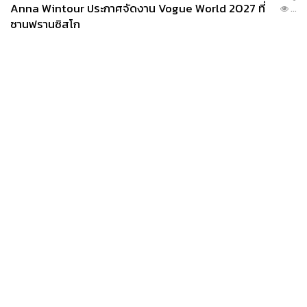
Anna Wintour ประกาศจัดงาน Vogue World 2027 ที่
...
ซานฟรานซิสโก
News
Wealth
Pop
Podcast
Video
Now
Opinion
Careers
Events
Privacy
About
Contact
Policy
FOR
ADVERTISING
MEMBERSHIP