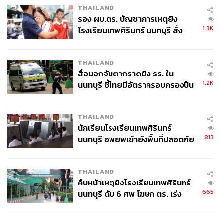
THAILAND
รอง ผบ.ตร. บัญชาการเหตุยิง
1.3K
โรงเรียนเทพศิรินทร์ นนทบุรี สั่ง
ค้นหา 2 รอบยืนยันไร้คนติดค้าง พบ
ศพปู่-ย่าที่บ้านพักผู้ก่อเหตุ
THAILAND
สื่อนอกจับตากราดยิง รร. ใน
1.2K
นนทบุรี ชี้ไทยมีอัตราครอบครองปืน
สูงในระดับต้นของภูมิภาค
THAILAND
นักเรียนโรงเรียนเทพศิรินทร์
813
นนทบุรี อพยพเข้ายังพื้นที่ปลอดภัย
ชั่วคราว หลังเหตุใช้อาวุธปืนภายใน
โรงเรียนคลี่คลาย
THAILAND
คืบหน้าเหตุยิงโรงเรียนเทพศิรินทร์
665
นนทบุรี ดับ 6 ศพ โฆษก ตร. เร่ง
สอบปมขโมยปืนปู่ก่อเหตุ