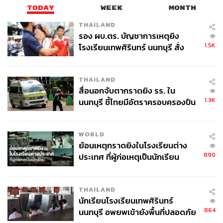
TODAY
WEEK
MONTH
THAILAND
รอง ผบ.ตร. บัญชาการเหตุยิง
1.5K
โรงเรียนเทพศิรินทร์ นนทบุรี สั่ง
ค้นหา 2 รอบยืนยันไร้คนติดค้าง พบ
ศพปู่-ย่าที่บ้านพักผู้ก่อเหตุ
THAILAND
สื่อนอกจับตากราดยิง รร. ใน
1.3K
นนทบุรี ชี้ไทยมีอัตราครอบครองปืน
สูงในระดับต้นของภูมิภาค
WORLD
ย้อนเหตุกราดยิงในโรงเรียนต่าง
890
ประเทศ ที่ผู้ก่อเหตุเป็นนักเรียน
THAILAND
นักเรียนโรงเรียนเทพศิรินทร์
864
นนทบุรี อพยพเข้ายังพื้นที่ปลอดภัย