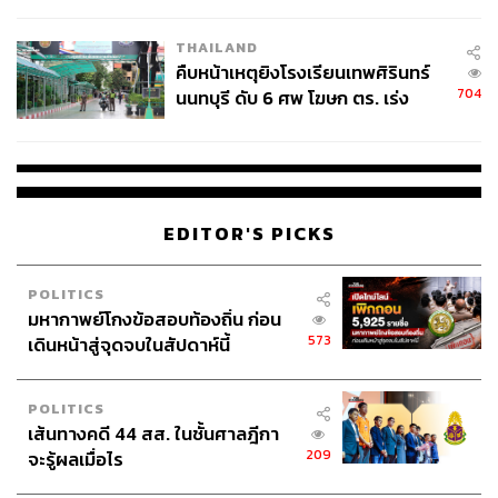
ชั่วคราว หลังเหตุใช้อาวุธปืนภายใน
โรงเรียนคลี่คลาย
THAILAND
คืบหน้าเหตุยิงโรงเรียนเทพศิรินทร์
704
นนทบุรี ดับ 6 ศพ โฆษก ตร. เร่ง
สอบปมขโมยปืนปู่ก่อเหตุ
EDITOR'S PICKS
POLITICS
มหากาพย์โกงข้อสอบท้องถิ่น ก่อน
573
เดินหน้าสู่จุดจบในสัปดาห์นี้
POLITICS
เส้นทางคดี 44 สส. ในชั้นศาลฎีกา
209
จะรู้ผลเมื่อไร