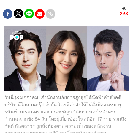
2.6K
วันนี้ (8 มกราคม)
สำนักงานอัยการสูงสุดได้นัดฟังคำสั่ง
คดี
บริษัท ดิไอคอนกรุ๊ป จำกัด
โดยมีคำสั่งให้ไม่สั่งฟ้อง แซม-ยุ
รนันท์ ภมรมนตรี และ มิน-พีชญา วัฒนามนตรี หลังครบ
กำหนดฝากขัง 84 วัน โดยผู้เกี่ยวข้องในคดีอีก 17 ราย รวมถึง
กันต์ กันตถาวร ถูกสั่งฟ้องตามความเห็นของพนักงาน
สอบสวนกรมสอบสวนคดีพิเศษ โดยพนักงานอัยการ