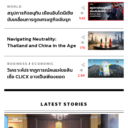
WORLD
สรุปภารกิจอนุทิน เยือนอินโดนีเซีย
543
ขับเคลื่อนการทูตเศรษฐกิจเชิงรุก
ประกาศหุ้นส่วนยุทธศาสตร์ไทย –
อินโดนีเซีย
Navigating Neutrality:
Thailand and China in the Age
175
of a New Global Order
BUSINESS
/
ECONOMIC
วิเคราะห์ปรากฏการณ์คนแห่ขอสิน
2.6K
เชื่อ CLICX อาจเป็นเพียงยอด
ภูเขาน้ำแข็ง ของปัญหาหนี้ครัว
เรือนไทยที่ถูกซุกไว้
LATEST STORIES