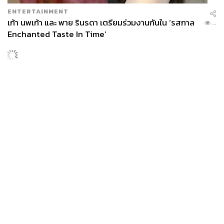
ENTERTAINMENT
เก้า นพเก้า และ พาย รินรดา เตรียมร่วมงานกันใน ‘รสกาล
...
Enchanted Taste In Time’
SPORT
adidas เปิดตัว Adizero EVO SL EXO คอลเล็กชันพิเศษ
...
รับฤดูกาล College Football