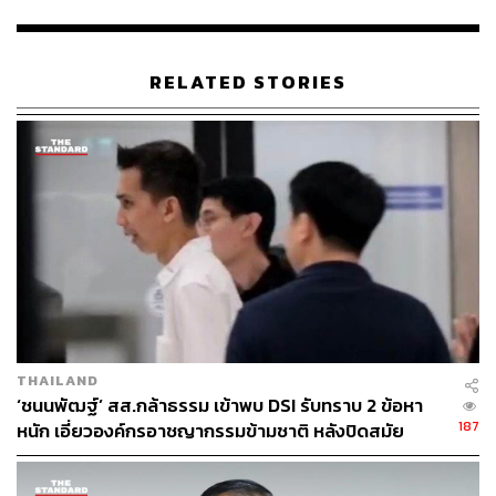
RELATED STORIES
2.6K
ABOUT THE AUTHOR
ใยรัก ชุติอังกูร
นักเขียนผู้ชอบถ่ายทอดเรื่องราวผ่านตัวอักษร
หลงใหลในภาษา วัฒนธรรม และการติ่ง
THAILAND
‘ชนนพัฒฐ์’ สส.กล้าธรรม เข้าพบ DSI รับทราบ 2 ข้อหา
187
หนัก เอี่ยวองค์กรอาชญากรรมข้ามชาติ หลังปิดสมัย
ประชุม