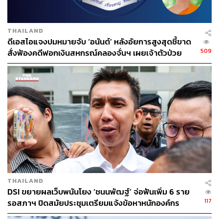
THAILAND
ดีเอสไอแจงปมหมายจับ ‘อนันต์’ หลังอัยการสูงสุดชี้ขาด
509
สั่งฟ้องคดีฟอกเงินสหกรณ์คลองจั่นฯ เผยเจ้าตัวป่วย
วิกฤติไตวายระยะสุดท้ายไร้แผนกลับไทย
THAILAND
DSI ขยายผลเว็บพนันโยง ‘ชนนพัฒฐ์’ จ่อฟันเพิ่ม 6 ราย
117
รอสภาฯ ปิดสมัยประชุมเตรียมแจ้งข้อหาหนักองค์กร
อาชญากรรมข้ามชาติ