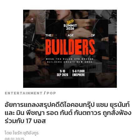
/
ENTERTAINMENT
POP
อัยการแถลงสรุปคดีดิไอคอนกรุ๊ป แซม ยุรนันท์
และ มิน พีชญา รอด กันต์ กันตถาวร ถูกสั่งฟ้อง
ร่วมกับ 17 บอส
โดย
ใยรัก ชุติอังกูร
08.01.2025