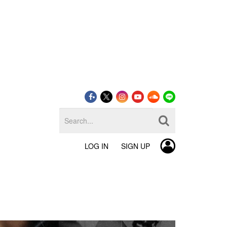
LOG IN
SIGN UP