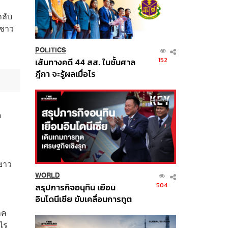
กลับ
กชาว
POLITICS
152
เส้นทางคดี 44 สส. ในชั้นศาล
ฎีกา จะรู้ผลเมื่อไร
ด
ยาว
WORLD
504
สรุปภารกิจอนุทิน เยือน
อินโดนีเซีย ขับเคลื่อนการทูต
เศรษฐกิจเชิงรุก ประกาศหุ้น
าค
ส่วนยุทธศาสตร์ไทย –
ไร