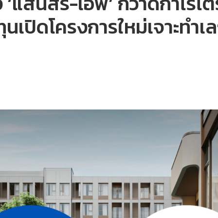
ง ‘แสนสิริ-เอพี’ กวาดกำไรไ
ุนเปิดโครงการใหม่เจาะทำเลก