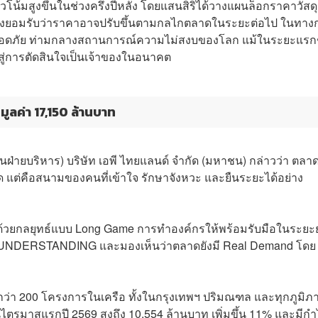
แนวโน้มสูงขึ้นในช่วงครึ่งปีหลัง โดยแสนสิริได้วางแผนล็อกราคาวัสดุ
งต้องยอมรับว่าราคาอาจปรับขึ้นตามกลไกตลาดในระยะต่อไป ในทาง
พย์ปลอดภัย ท่ามกลางสถานการณ์ความไม่สงบของโลก แม้ในระยะแร
ปสู่การตัดสินใจเป็นเจ้าของในอนาคต
มูลค่า 17,150 ล้านบาท
นฝ่ายบริหาร) บริษัท เอพี ไทยแลนด์ จำกัด (มหาชน) กล่าวว่า ตลา
ี่สุด แต่คือสนามของคนที่เข้าใจ รักษาจังหวะ และยืนระยะได้อย่าง
ิจด้วยกลยุทธ์แบบ Long Game การทำองค์กรให้พร้อมรับมือในระยะ
UNDERSTANDING และมองเห็นว่าตลาดยังมี Real Demand โดย
ากกว่า 200 โครงการในเครือ ทั้งในกรุงเทพฯ ปริมณฑล และทุกภูมิภ
ไตรมาสแรกปี 2569 สูงถึง 10,554 ล้านบาท เพิ่มขึ้น 11% และมีกำ