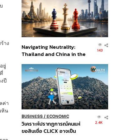
อินโดนีเซีย
ับ
ร้าง
Navigating Neutrality:
143
Thailand and China in the
Age of a New Global
ยู่
Order
ี่
งปี
ลค่า
วหิน
BUSINESS
/
ECONOMIC
2.4K
วิเคราะห์ปรากฏการณ์คนแห่
ขอสินเชื่อ CLICX อาจเป็น
ะ
เพียงยอดภูเขาน้ำแข็ง ของ