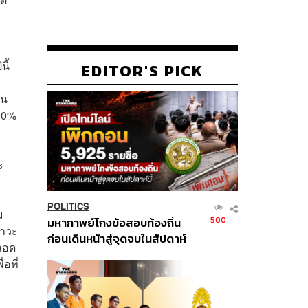
ี้
EDITOR'S PICK
บน
 90%
ะ
POLITICS
ม
500
มหากาพย์โกงข้อสอบท้องถิ่น
ภาวะ
ก่อนเดินหน้าสู่จุดจบในสัปดาห์
ลอด
นี้
อที่