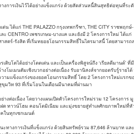
การเงินไว้ได้อย่างแข็งแกร่ง ด้วยสัดส่วนหนี้สินสุทธิต่อทุนที่ระด
ดดเด่น ได้แก่ THE PALAZZO กรุงเทพกรีฑา, THE CITY ราชพฤกษ์-
ะ CENTRO เพชรเกษม-บางแค และยังมี 2 โครงการใหม่ ได้แก่
ตร์-รังสิต ที่เริ่มทยอยโอนกรรมสิทธิ์ในไตรมาสนี้ โดยสามารถส
บโตได้อย่างโดดเด่น และเป็นเครื่องพิสูจน์ถึง ‘เรียลดีมานด์’ ที่มีอ
งโมเมนตัมเชิงบวกอย่างต่อเนื่อง รับอานิสงส์จากยอดรับรู้รายได้ ท
ิมความแข็งแกร่งของยอดโอนกรรมสิทธิ์ โดย 2 โครงการใหม่แรกขอ
ุมวิท 93 ที่เริ่มโอนในเดือนมีนาคมที่ผ่านมา
ดอย่างต่อเนื่อง โดยวางแผนเปิดตัวโครงการใหม่รวม 12 โครงการ มู
นแฝด ทาวน์โฮม คอนโดมิเนียม และมุ่งขยายสู่ทำเลศักยภาพใหม่ที่หั
ภคในทุกเซกเมนต์
นะทางการเงินที่แข็งแกร่ง ด้วยสินทรัพย์รวม 87,646 ล้านบาท แล