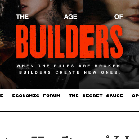
E
ECONOMIC FORUM
THE SECRET SAUCE​
OP