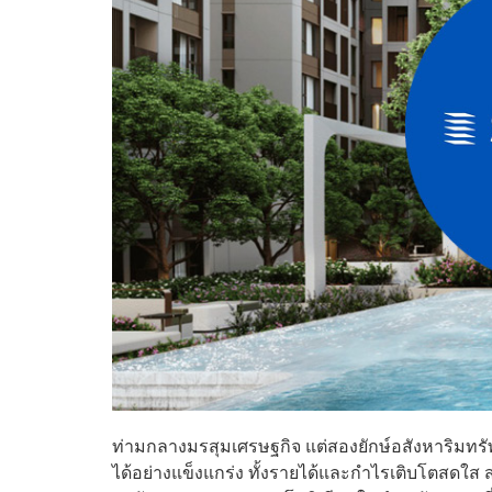
ท่ามกลางมรสุมเศรษฐกิจ แต่สองยักษ์อสังหาริมทรั
ได้อย่างแข็งแกร่ง ทั้งรายได้และกำไรเติบโตสดใส ส