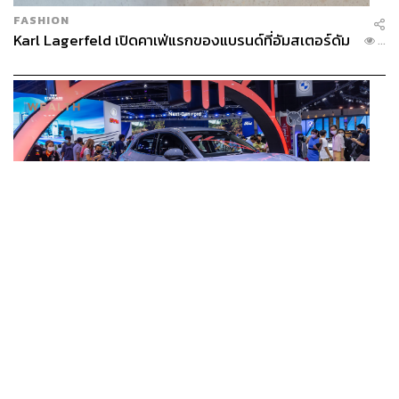
FASHION
Karl Lagerfeld เปิดคาเฟ่แรกของแบรนด์ที่อัมสเตอร์ดัม
...
BUSINESS
/
ECONOMIC
ยุคใหม่รถ EV ราคาเริ่ม (ถูก) กว่ารถไฮบริด หลังต้นทุน
...
แบตเตอรี่ลดลง – จีนแห่บุกตลาดเกิดใหม่