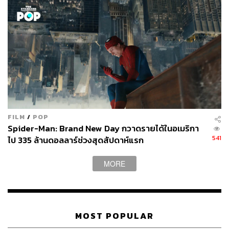
ด้าน ออกแบบ ได้เผยถึงความท้าทายในฐานะนักแสดงนำครั้ง
นี้ว่า “เป็นครั้งแรกที่ต้องพลิกบทบาทมาเข้าครัวจับกระทะและ
ทำอาหารอย่างจริงจัง
Hunger
เป็นภาพยนตร์ที่ ‘กลม’ และ
เชื่อว่าคนดูจะรู้สึกร่วมไปได้กับตัวภาพยนตร์ ซึ่งสำหรับตัว
ออกแบบเอง ตอนที่อ่านบทไดอะล็อกต่างๆ ก็รู้สึกสนุกมากจน
อยากให้เปิดกล้องไวๆ จนพอได้มาลงสนามแสดงจริงใน
ภาพยนตร์เรื่องนี้ ก็ยิ่งเหมือนเป็นการตอกย้ำความรู้สึกว่า
ภาพยนตร์เรื่องนี้เจ๋งจริงๆ ค่ะ”
FILM
/
POP
Spider-Man: Brand New Day กวาดรายได้ในอเมริกา
541
ไป 335 ล้านดอลลาร์ช่วงสุดสัปดาห์แรก
MORE
MOST POPULAR