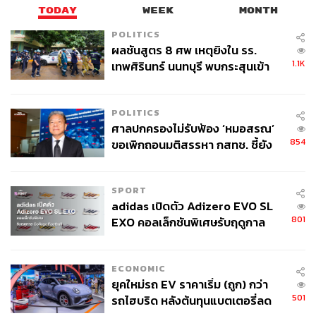
TODAY
WEEK
MONTH
POLITICS
ผลชันสูตร 8 ศพ เหตุยิงใน รร.
1.1K
เทพศิรินทร์ นนทบุรี พบกระสุนเข้า
จุดสำคัญ ‘ศีรษะ-หน้าอก’ ครูถูกยิง
4 นัด จากระยะไกล
POLITICS
ศาลปกครองไม่รับฟ้อง ‘หมอสรณ’
854
ขอเพิกถอนมติสรรหา กสทช. ชี้ยัง
ไม่ใช่ผู้เดือดร้อนเสียหาย
SPORT
adidas เปิดตัว Adizero EVO SL
801
EXO คอลเล็กชันพิเศษรับฤดูกาล
College Football
ภาพ:
Netflix
ECONOMIC
TAGS:
ภาพยนตร์ไทย
กรรณ สวัสดิวัตน์ ณ อยุธยา
ยุคใหม่รถ EV ราคาเริ่ม (ถูก) กว่า
โดม-สิทธิศิริ มงคลศิริ
Hunger คนหิว เกมกระหาย
501
รถไฮบริด หลังต้นทุนแบตเตอรี่ลด
Netflix
ภาพยนตร์