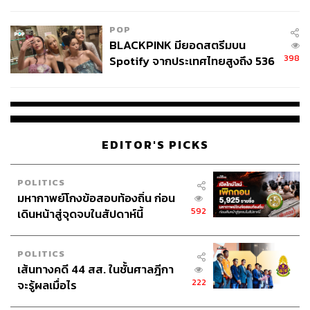
ลง - จีนแห่บุกตลาดเกิดใหม่
ออกแบบ-ชุติมณฑน์ จึงเจริญสุขยิ่ง
ปีเตอร์-นพชัย ชัยนาม
POP
BLACKPINK มียอดสตรีมบน
398
Spotify จากประเทศไทยสูงถึง 536
ล้านครั้ง ตลอด 10 ปีที่ผ่านมา
EDITOR'S PICKS
441
POLITICS
ABOUT THE AUTHOR
มหากาพย์โกงข้อสอบท้องถิ่น ก่อน
592
เดินหน้าสู่จุดจบในสัปดาห์นี้
สุพัฒน์ ศิวะพรพันธ์
Content Creator ผู้หลงใหลในทุกศาสตร์และ
วัฒนธรรมของประเทศญี่ปุ่น
POLITICS
เส้นทางคดี 44 สส. ในชั้นศาลฎีกา
222
จะรู้ผลเมื่อไร