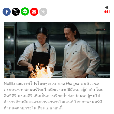
441
Netflix เผยภาพโปรโมตชุดแรกของ
Hunger คนหิว เกม
กระหาย
ภาพยนตร์ไทยไอเดียเจ๋งจากฝีมือของผู้กำกับ โดม-
สิทธิศิริ มงคลศิริ เพื่อเป็นการเรียกน้ำย่อยก่อนพาผู้ชมไป
สำรวจด้านมืดของวงการอาหารไฮเอนด์ โดยภาพยนตร์มี
กำหนดฉายภายในเดือนเมษายนนี้