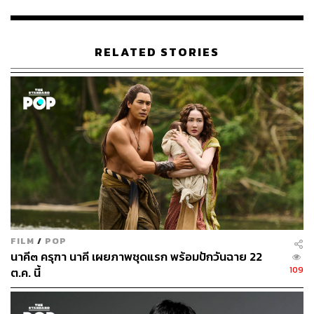
RELATED STORIES
FILM
/
POP
นาคี๓ ครุฑา นาคี เผยภาพชุดแรก พร้อมปักวันฉาย 22
109
ต.ค. นี้