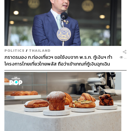
POLITICS
/
THAILAND
ภราดรมอง ก.ท่องเที่ยวฯ ขอใช้งบจาก พ.ร.ก. กู้เงินฯ ทำ
...
โครงการไทยเที่ยวไทยพลัส ถือว่าเข้าเกณฑ์กู้เงินฉุกเฉิน