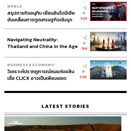
WORLD
สรุปภารกิจอนุทิน เยือนอินโดนีเซีย
549
ขับเคลื่อนการทูตเศรษฐกิจเชิงรุก
ประกาศหุ้นส่วนยุทธศาสตร์ไทย –
อินโดนีเซีย
Navigating Neutrality:
Thailand and China in the Age
184
of a New Global Order
BUSINESS
/
ECONOMIC
วิเคราะห์ปรากฏการณ์คนแห่ขอสิน
2.6K
เชื่อ CLICX อาจเป็นเพียงยอด
ภูเขาน้ำแข็ง ของปัญหาหนี้ครัว
เรือนไทยที่ถูกซุกไว้
LATEST STORIES