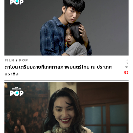
การันตีความเข้มข้นโดยสองทีมงานเบื้องหลังมากฝีมือที่จะ
มาปรุงแต่งเรื่องราวในครั้งนี้ นำโดย โดม-สิทธิศิริ มงคลศิริ
จาก
แสงกระสือ
(2562) มานั่งแท่นผู้กำกับ และ คงเดช
จาตุรันต์รัศมี ผู้กำกับและมือเขียนบทจาก
Faces of Anne
(2565) มารับหน้าที่เขียนบท
เสริมทัพด้วยทีมนักแสดงมากฝีมือที่จะมาร่วมประชันบทบาท
FILM
/
POP
ประกอบด้วย ออกแบบ-ชุติมณฑน์ จึงเจริญสุขยิ่ง จาก
ฉลาด
ตาโขน เตรียมฉายที่เทศกาลภาพยนตร์ไทย ณ ประเทศ
เกมส์โกง
(2560), ปีเตอร์-นพชัย ชัยนาม จาก
Homestay
85
บราซิล
(2561) และ กรรณ สวัสดิวัตน์ ณ อยุธยา จาก
ตุ๊ดซี่ส์ แอนด์
เดอะเฟค
(2560)