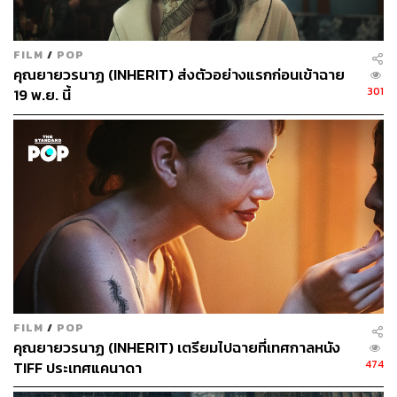
FILM
/
POP
คุณยายวรนาฏ (INHERIT) ส่งตัวอย่างแรกก่อนเข้าฉาย
301
19 พ.ย. นี้
FILM
/
POP
คุณยายวรนาฏ (INHERIT) เตรียมไปฉายที่เทศกาลหนัง
474
TIFF ประเทศแคนาดา