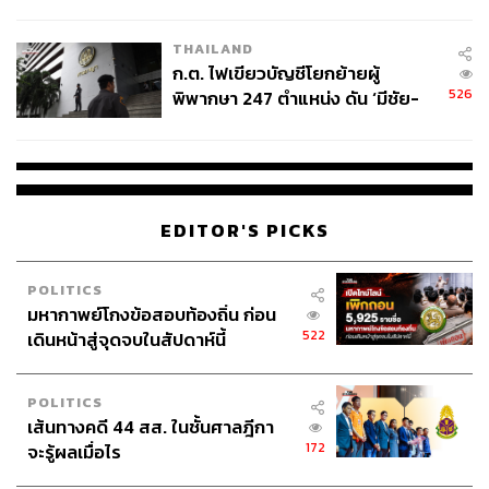
ข้อหาหนัก จ่อชง ป.ป.ช. 12 ส.ค. นี้
THAILAND
ก.ต. ไฟเขียวบัญชีโยกย้ายผู้
526
พิพากษา 247 ตำแหน่ง ดัน ‘มีชัย-
สรรพวิทย์’ คุมศาลอาญา-แพ่ง ‘วิธู
ร’ นั่งประธานศาลอุทธรณ์
EDITOR'S PICKS
POLITICS
มหากาพย์โกงข้อสอบท้องถิ่น ก่อน
522
เดินหน้าสู่จุดจบในสัปดาห์นี้
POLITICS
เส้นทางคดี 44 สส. ในชั้นศาลฎีกา
172
จะรู้ผลเมื่อไร