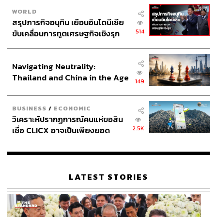
WORLD
สรุปภารกิจอนุทิน เยือนอินโดนีเซีย
514
ขับเคลื่อนการทูตเศรษฐกิจเชิงรุก
ประกาศหุ้นส่วนยุทธศาสตร์ไทย –
อินโดนีเซีย
Navigating Neutrality:
Thailand and China in the Age
149
of a New Global Order
BUSINESS
/
ECONOMIC
วิเคราะห์ปรากฏการณ์คนแห่ขอสิน
2.5K
เชื่อ CLICX อาจเป็นเพียงยอด
ภูเขาน้ำแข็ง ของปัญหาหนี้ครัว
เรือนไทยที่ถูกซุกไว้
LATEST STORIES