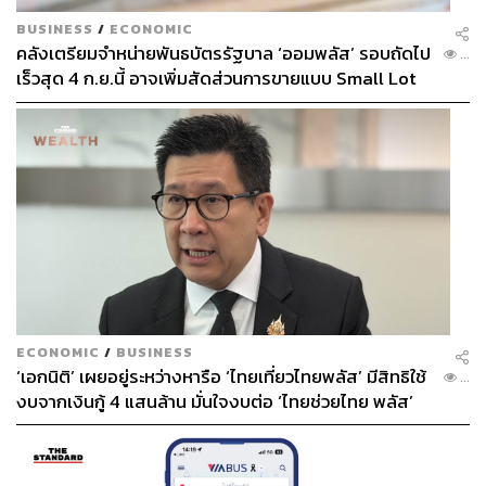
BUSINESS
/
ECONOMIC
คลังเตรียมจำหน่ายพันธบัตรรัฐบาล ‘ออมพลัส’ รอบถัดไป
...
เร็วสุด 4 ก.ย.นี้ อาจเพิ่มสัดส่วนการขายแบบ Small Lot
First มากขึ้น
ECONOMIC
/
BUSINESS
‘เอกนิติ’ เผยอยู่ระหว่างหารือ ‘ไทยเที่ยวไทยพลัส’ มีสิทธิใช้
...
งบจากเงินกู้ 4 แสนล้าน มั่นใจงบต่อ ‘ไทยช่วยไทย พลัส’
เฟส 2 มีเพียงพอ