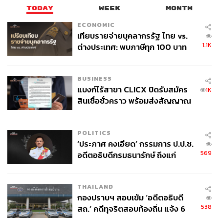
TODAY
WEEK
MONTH
ECONOMIC
เทียบรายจ่ายบุคลากรรัฐ ไทย vs.
1.1K
ต่างประเทศ: พบภาษีทุก 100 บาท
ของคนไทยใช้ไปกับข้าราชการเฉียด
40 บาท
BUSINESS
แบงก์ไร้สาขา CLICX ปิดรับสมัคร
1K
สินเชื่อชั่วคราว พร้อมส่งสัญญาณ
เตือนกลุ่มกู้เงินผิดวัตถุประสงค์-ให้
ข้อมูลเท็จ เตรียมดำเนินคดีเด็ดขาด
POLITICS
‘ประภาศ คงเอียด’ กรรมการ ป.ป.ช.
569
อดีตอธิบดีกรมธนารักษ์ ถึงแก่
อนิจกรรม
THAILAND
กองปราบฯ สอบเข้ม ‘อดีตอธิบดี
538
สถ.’ คดีทุจริตสอบท้องถิ่น แจ้ง 6