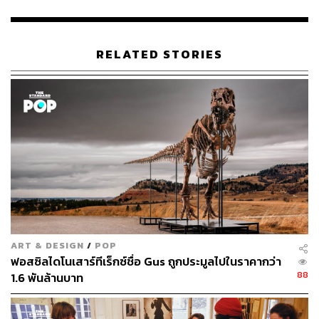
อ้างอิง:
https://people.com/princess-diana-original-sheep-sw
eater-auction-rare-sale-7552336
RELATED STORIES
TAGS:
Princess Diana
Sotheby’s
การประมูล
Joanna Osborne
Warm & Wonderful
46
ART & DESIGN
/
POP
ฟอสซิลไดโนเสาร์ทีเร็กซ์ชื่อ Gus ถูกประมูลไปในราคากว่า
88
1.6 พันล้านบาท
ABOUT THE AUTHOR
พิมพ์ คำภีร์