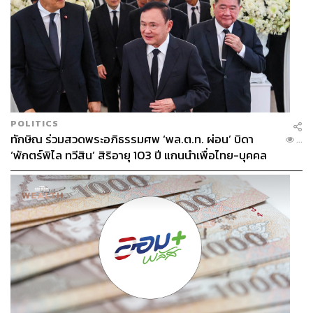
POLITICS
ทักษิณ ร่วมสวดพระอภิธรรมศพ ‘พล.ต.ท. ผ่อน’ บิดา
...
‘พักตร์พิไล ทวีสิน’ สิริอายุ 103 ปี แกนนำเพื่อไทย-บุคคล
หลากวงการร่วมอาลัย