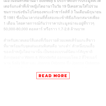
เมื่อวันจันทร์ที่ผ่านมา Sotheby’s ประกาศถึงการประมูลสเวต
เตอร์แกะดำที่เจ้าหญิงไดอานาในวัย 19 ปีเคยสวมใส่ไปร่วม
ชมการแข่งขันโปโลของพระเจ้าชาร์ลส์ที่ 3 ในเดือนมิถุนายน
ปี 1981 ซึ่งเป็นเวลาก่อนที่ทั้งสองจะเข้าพิธีอภิเษกสมรสเพียง
1 เดือน โดยคาดการณ์กันว่าราคาประมูลน่าจะอยู่ที่ราวๆ
50,000-80,000 ดอลลาร์ หรือราว 1.7-2.8 ล้านบาท
สำหรับสเวตเตอร์สีแดงที่เรียงรายด้วยแพตเทิร์นแกะสีขาว
ที่มาพร้อมกับจุดเด่นแสนพิเศษคือ ‘แกะดำ’ ตัวหนึ่งบนเสื้อ
ของเจ้าหญิงไดอานานั้น เป็นของแบรนด์นิตแวร์สัญชาติ
อังกฤษอย่าง Warm & Wonderful ออกแบบโดย 2 ดีไซเนอร์
นาม Sally Muir และ Joanna Osborne ซึ่ง Joanna Osborne
คนนี้เองที่เป็นผู้ค้นพบสเวตเตอร์แกะดำของเจ้าหญิงไดอานา
ที่ถูกเก็บไว้ในกล่องไวน์มาเป็นเวลาหลายสิบปี จนเธอเองก็ลืม
READ MORE
ไปแล้ว
เธอเล่าว่า “ฉันกำลังหาแพตเทิร์นอยู่บนห้องใต้หลังคาในเดือน
กุมภาพันธ์ แล้วฉันก็สังเกตเห็นกล่องไวน์อยู่ที่มุมห้อง และเจอ
จัมเปอร์สีแดงลายแกะที่ห่อเอาไว้ในผ้าคลุมเตียงคอตตอนอยู่