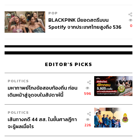
College Football
POP
BLACKPINK มียอดสตรีมบน
0
Spotify จากประเทศไทยสูงถึง 536
ล้านครั้ง ตลอด 10 ปีที่ผ่านมา
EDITOR'S PICKS
POLITICS
มหากาพย์โกงข้อสอบท้องถิ่น ก่อน
596
เดินหน้าสู่จุดจบในสัปดาห์นี้
POLITICS
เส้นทางคดี 44 สส. ในชั้นศาลฎีกา
226
จะรู้ผลเมื่อไร