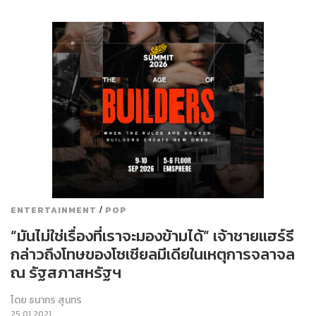
/
ENTERTAINMENT
POP
“มันไม่ใช่เรื่องที่เราจะมองข้ามได้” เจ้าชายแฮร์รี
กล่าวถึงโทษของโซเชียลมีเดียในเหตุการจลาจล
ณ รัฐสภาสหรัฐฯ
โดย
ธนากร สุนทร
25.01.2021