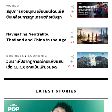
WORLD
สรุปภารกิจอนุทิน เยือนอินโดนีเซีย
551
ขับเคลื่อนการทูตเศรษฐกิจเชิงรุก
ประกาศหุ้นส่วนยุทธศาสตร์ไทย –
อินโดนีเซีย
Navigating Neutrality:
Thailand and China in the Age
186
of a New Global Order
BUSINESS
/
ECONOMIC
วิเคราะห์ปรากฏการณ์คนแห่ขอสิน
2.6K
เชื่อ CLICX อาจเป็นเพียงยอด
ภูเขาน้ำแข็ง ของปัญหาหนี้ครัว
เรือนไทยที่ถูกซุกไว้
LATEST STORIES