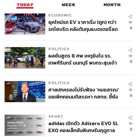
TODAY
WEEK
MONTH
ECONOMIC
ยุคใหม่รถ EV ราคาเริ่ม (ถูก) กว่า
0
รถไฮบริด หลังต้นทุนแบตเตอรี่ลด
ลง - จีนแห่บุกตลาดเกิดใหม่
POLITICS
ผลชันสูตร 8 ศพ เหตุยิงใน รร.
0
เทพศิรินทร์ นนทบุรี พบกระสุนเข้า
จุดสำคัญ ‘ศีรษะ-หน้าอก’ ครูถูกยิง
4 นัด จากระยะไกล
POLITICS
ศาลปกครองไม่รับฟ้อง ‘หมอสรณ’
0
ขอเพิกถอนมติสรรหา กสทช. ชี้ยัง
ไม่ใช่ผู้เดือดร้อนเสียหาย
SPORT
adidas เปิดตัว Adizero EVO SL
0
EXO คอลเล็กชันพิเศษรับฤดูกาล