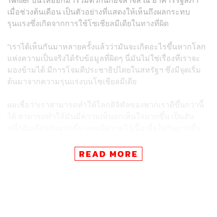
เมื่อช่วงต้นเดือน เป็นตัวอย่างที่แสดงให้เห็นถึงผลกระทบ
รุนแรงซึ่งเกิดจากการใช้โซเชียลมีเดียในทางที่ผิด
“เราได้เห็นกันมาหลายครั้งแล้วว่ามันจะเกิดอะไรขึ้นหากโลก
แห่งความเป็นจริงได้รับข้อมูลที่ผิดๆ นี่มันไม่ใช่เรื่องที่เราจะ
มองข้ามได้ มีการโจมตีประชาธิปไตยในสหรัฐฯ ซึ่งมีจุดเริ่ม
ต้นมาจากความรุนแรงบนโซเชียลมีเดีย
ผมเชื่อว่าเราสามารถทำให้โลกดิจิทัลของพวกเราดีขึ้นกว่านี้
ได้ สามารถทำให้มันมีความเห็นอกเห็นใจมากขึ้น เป็นอัน
หนึ่งอันเดียวกันมากขึ้น และมีความไว้เนื้อเชื่อใจกันมากขึ้น
มันถึงเวลาแล้วที่จะเดินหน้าจากการเปลี่ยนแปลงความคิดไป
สู่การเปลี่ยนแปลงระบบ” เจ้าชายแฮร์รีกล่าว
READ MORE
อย่างไรก็ตาม นี่ไม่ใช่ครั้งแรกที่เจ้าชายแฮร์รีออกมากล่าวถึง
บทบาทปัจจุบันของสื่อโซเชียลมีเดียซึ่งหลายครั้งมักทำให้เกิด
ผลกระทบด้านลบต่อสังคม และแสดงท่าทีสนับสนุนให้มีการ
จัดระเบียบโลกออนไลน์ โดยเขาคิดว่าการเผยแพร่ข้อมูลผิดๆ