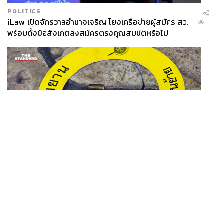
POLITICS
iLaw เปิดจักรวาลอำนาจเจริญ โยงเครือข่ายผู้สมัคร สว.
...
พร้อมตั้งข้อสังเกตลงสมัครตรงคุณสมบัติหรือไม่
THAILAND
รอง ผบช. ภ.1 เผย เก็บพยานหลักฐานเกี่ยวกับผู้ก่อเหตุยิง
...
ในโรงเรียนไปตรวจสอบทั้งหมดแล้ว