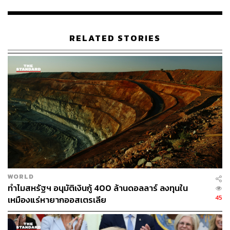
โดนัลด์ ทรัมป์
Donald Trump
โซเชียลมีเดีย
Prince Harry
ราชวงศ์สหราชอาณาจักร
พฤติกรรมไม่เหมาะสมในโซเชียลมีเดีย
RELATED STORIES
56
ABOUT THE AUTHOR
ธนากร สุนทร
WORLD
จบจากคณะนิเทศศาสตร์ มหาวิทยาลัยรังสิต
ทำไมสหรัฐฯ อนุมัติเงินกู้ 400 ล้านดอลลาร์ ลงทุนใน
ชอบดูคอนเสิร์ต ใช้บทเพลงของ The 1975
45
เหมืองแร่หายากออสเตรเลีย
เป็นพลังขับเคลื่อนชีวิต และอยากเป็นนักเขียน
ที่มีคนอยากอ่าน