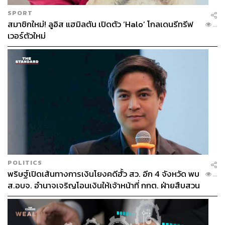
SPORT
สมาชิกใหม่! ลูอิส แฮมิลตัน เปิดตัว ‘Halo’ โกลเดนรีทรีฟ
...
เวอร์ตัวใหม่
POLITICS
พริษฐ์เปิดเส้นทางการเงินโยงคดีฮั้ว สว. อีก 4 จังหวัด พบ
...
ส.อบจ. อำนาจเจริญโอนเงินให้เจ้าหน้าที่ กกต. ฝ่ายสืบสวน