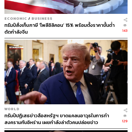
ECONOMIC
/
BUSINESS
ทรัมป์สั่งเก็บภาษี ‘โพลีซิลิคอน’ 15% พร้อมตั้งราคาขั้นต่ำ
143
ตัดกำลังจีน
WORLD
ทรัมป์ปฏิเสธข่าวลือสหรัฐฯ ขาดแคลนอาวุธในการทำ
129
สงครามกับอิหร่าน เผยกำลังล่าตัวคนปล่อยข่าว