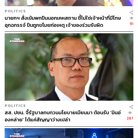
POLITICS
นายกฯ สั่งเข้มพกปืนนอกเคหสถาน ชี้ไม่ใช่เจ้าหน้าที่มีโทษ
91
อุกฉกรรจ์ ปืนถูกขโมยก่อเหตุ เจ้าของร่วมรับผิด
72
ABOUT THE AUTHOR
THE STANDARD TEAM
กองบรรณาธิการ THE STANDARD
POLITICS
สส. ปชน. จี้รัฐบาลทบทวนนโยบายเมียนมา ต้อนรับ ‘มินอ่
287
องหล่าย’ ได้แค่สัญญาว่างเปล่า