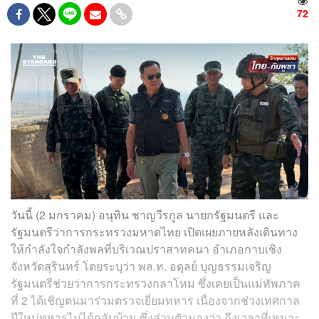
72
วันนี้ (2 มกราคม) อนุทิน​ ชาญวีรกูล​ นายกรัฐมนตรี และ
รัฐมนตรีว่าการกระทรวงมหาดไทย เปิดเผยภายหลังเดินทาง
ให้กำลังใจกำลังพลที่บริเวณปราสาทคนา​ อำเภอกาบเชิง
จังหวัดสุรินทร์ โดยระบุว่า​ พล.ท. อดุลย์ บุญธรรมเจริญ
รัฐมนตรีช่วยว่าการกระทรวงกลาโหม ซึ่งเคยเป็นแม่ทัพภาค
ที่ 2 ได้เชิญตนมาร่วมตรวจเยี่ยมทหาร​ เนื่องจากช่วงเทศกาล
ปีใหม่ทหารไม่ได้กลับบ้าน ซึ่งส่วนตัวมองว่า ถึงเวลาที่เหมาะ