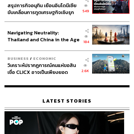
สรุปภารกิจอนุทิน เยือนอินโดนีเซีย
549
ขับเคลื่อนการทูตเศรษฐกิจเชิงรุก
ประกาศหุ้นส่วนยุทธศาสตร์ไทย –
อินโดนีเซีย
Navigating Neutrality:
Thailand and China in the Age
184
of a New Global Order
BUSINESS
/
ECONOMIC
วิเคราะห์ปรากฏการณ์คนแห่ขอสิน
2.6K
เชื่อ CLICX อาจเป็นเพียงยอด
ภูเขาน้ำแข็ง ของปัญหาหนี้ครัว
เรือนไทยที่ถูกซุกไว้
LATEST STORIES