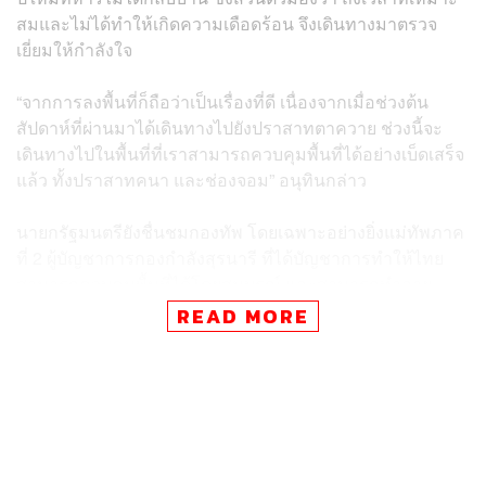
สมและไม่ได้ทำให้เกิดความเดือดร้อน จึงเดินทางมาตรวจ
เยี่ยมให้กำลังใจ
“จากการลงพื้นที่ก็ถือว่าเป็นเรื่องที่ดี เนื่องจากเมื่อช่วงต้น
สัปดาห์ที่ผ่านมาได้เดินทางไปยังปราสาทตาควาย ช่วงนี้จะ
เดินทางไปในพื้นที่ที่เราสามารถควบคุมพื้นที่ได้อย่างเบ็ดเสร็จ
แล้ว ทั้งปราสาทคนา​ และช่องจอม​” อนุทินกล่าว
นายกรัฐมนตรียังชื่นชมกองทัพ โดยเฉพาะอย่างยิ่งแม่ทัพภาค
ที่ 2 ผู้บัญชาการกองกำลังสุรนารี ที่ได้บัญชาการทำให้ไทย
สามารถควบคุมพื้นที่ได้โดยสมบูรณ์ และสามารถทำลาย
เครือข่ายสแกมเมอร์​ พร้อมย้ำว่า นอกจากที่เราจะรบเพื่อ
READ MORE
อธิปไตยแล้ว ยังสามารถทำลายเครือข่ายสแกมเมอร์ที่เป็นภัย
ต่อทั้งเศรษฐกิจ และคุกคามต่อประชาชนคนไทย ซึ่งถือว่า
เป็นผลงานทรงคุณประโยชน์ให้กับประเทศ
ส่วนจะมีการเตรียมบูรณะปราสาทเลยหรือไม่ อนุทินระบุว่า
ขอให้ทุกอย่างเรียบร้อยทั้งหมดก่อน เรื่องการบูรณะได้ตรวจ