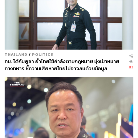
เกี่ยวข้องในการปกป้องบ้านเมือง ทําหน้าที่สมบูรณ์แบบเต็มที่
ซึ่งในช่วงหลังปีใหม่ รัฐบาลพยายามทําให้มั่นใจว่ามีแต่สิ่งที่ดี
เกิดขึ้น
ส่วนได้มีการพูดคุยอะไรกับทหารแนวหน้าหรือไม่นั้น อนุทิน
กล่าวว่า พวกเขาชิน เพราะตนเองมาบ่อย อาจจะคุ้นเคย และ
ที่ดีใจที่ทุกคนมีขวัญกําลังใจและรู้ตัวเองว่ากําลังปกป้อง
THAILAND
/
POLITICS
ประเทศของเขาอยู่ ดูแล้วไม่มีใครบ่น แม้จะแอบกระซิบถาม
ทบ. โต้กัมพูชา ย้ำไทยใช้กำลังตามกฎหมาย มุ่งเป้าหมาย
ซึ่งถือว่าได้รับการฝึกฝนมาอย่างดี ขอชื่นชม และเราต้องให้
83
ทางทหาร ชี้ความเสียหายไทยไม่อาจลบด้วยข้อมูล
กําลังใจเขาเยอะๆ เพราะเขาเฝ้าบ้านให้เราอยู่
บิดเบือน
TAGS:
กองกำลังสุรนารี
ปราสาทตาควาย
สถานการณ์ไทย-กัมพูชา
ความมั่นคง
อดุลย์ บุญธรรมเจริญ
นายกรัฐมนตรี
ปราสาทคนา
กองทัพไทย
อนุทิน ชาญวีรกูล
สุรินทร์
อธิปไตย
แม่ทัพภาคที่ 2
ชายแดนไทย-กัมพูชา