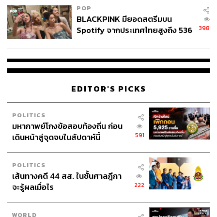
POP
BLACKPINK มียอดสตรีมบน
398
Spotify จากประเทศไทยสูงถึง 536
ล้านครั้ง ตลอด 10 ปีที่ผ่านมา
EDITOR'S PICKS
POLITICS
มหากาพย์โกงข้อสอบท้องถิ่น ก่อน
591
เดินหน้าสู่จุดจบในสัปดาห์นี้
POLITICS
เส้นทางคดี 44 สส. ในชั้นศาลฎีกา
222
จะรู้ผลเมื่อไร
WORLD