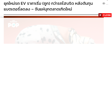
ยุคใหม่รถ EV ราคาเริ่ม (ถูก) กว่ารถไฮบริด หลังต้นทุน
...
แบตเตอรี่ลดลง – จีนแห่บุกตลาดเกิดใหม่
FASHION
CELINE INFINITE POSSIBILITIES: SILK แคมเปญผ้าพัน
...
คอไหมชิ้นคลาสสิก