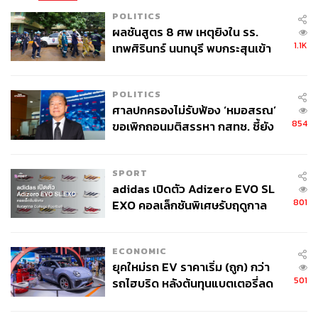
POLITICS
ผลชันสูตร 8 ศพ เหตุยิงใน รร.
1.1K
เทพศิรินทร์ นนทบุรี พบกระสุนเข้า
จุดสำคัญ ‘ศีรษะ-หน้าอก’ ครูถูกยิง
4 นัด จากระยะไกล
POLITICS
ศาลปกครองไม่รับฟ้อง ‘หมอสรณ’
854
ขอเพิกถอนมติสรรหา กสทช. ชี้ยัง
ไม่ใช่ผู้เดือดร้อนเสียหาย
SPORT
adidas เปิดตัว Adizero EVO SL
801
EXO คอลเล็กชันพิเศษรับฤดูกาล
College Football
ECONOMIC
ยุคใหม่รถ EV ราคาเริ่ม (ถูก) กว่า
501
รถไฮบริด หลังต้นทุนแบตเตอรี่ลด
ลง - จีนแห่บุกตลาดเกิดใหม่