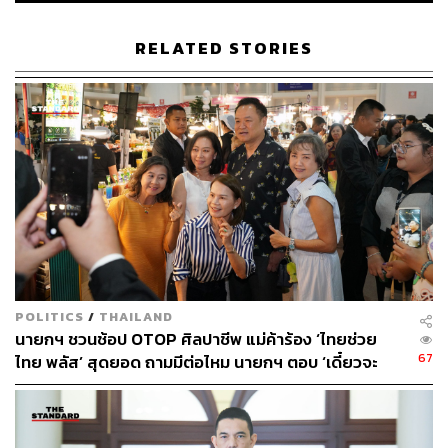
​ไม่มีปัญหาอะไรให้มันซับซ้อนต่อไป” อนุทินกล่าว
RELATED STORIES
ส่วนที่กัมพูชาออกมาระบุว่าจะไม่ยอมรับในเขตแดนที่ใช้
ความรุนแรง อนุทินกล่าวว่า ไม่เป็นไรเพราะตรงนั้นมี
กระบวนการคณะกรรมาธิการเขตแดน​ หรือ JBC ให้ว่ากันไป
แต่สิ่งที่เราได้ดำเนินการเรื่องการควบคุมพื้นที่ชัดเจนแล้วก็
คือประเทศไทย อย่าไปคิดอะไรให้วุ่นวาย เพราะเราไม่เคยลุก
ล้ำอธิปไตยประเทศอื่นปกป้องอธิปไตยของเรา และเราก็ทํา
ตามกติกาสากล
ขณะที่ชาวบ้านสามารถใช้ชีวิตได้อย่างปลอดภัยแล้วหรือไม่
หลายคนกังวลว่าจะมีการปะทะในรอบที่​ 3 อนุทินกล่าวว่า
กังวลได้ จะได้มีความระมัดระวัง ซึ่งฝ่ายความมั่นคงได้แสดง
POLITICS
/
THAILAND
ให้ประชาชนได้เห็นแล้วว่า เวลามีการสู้รบกัน ประสิทธิภาพ
นายกฯ ชวนช้อป OTOP ศิลปาชีพ แม่ค้าร้อง ‘ไทยช่วย
ของกองทัพไทยเป็นที่ประจักษ์ ให้ประชาชนได้มั่นใจว่า
67
ไทย พลัส’ สุดยอด ถามมีต่อไหม นายกฯ ตอบ ‘เดี๋ยวจะ
กองทัพของเรามีความเข้มแข็ง และไม่ยอมให้ใครเข้ามา
พยายาม’
คุกคามอธิปไตยของเรา พร้อมย้ำว่าเป็นที่ประจักษ์ทั้งในและ
นอกประเทศ คงไม่ต้องมีความกังวลอะไร ซึ่งทุกคนใน
ประเทศไทยก็รู้สึกขอบคุณทหาร เจ้าหน้าที่ และผู้ที่มีส่วน