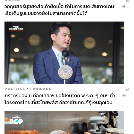
วิกฤตฮอร์มุซยังส่อเค้ายืดเยื้อ ทำไมการเปิดเส้นทางเดิน
...
เรือเต็มรูปแบบอาจยังไม่สามารถเกิดขึ้นได้
POLITICS
/
THAILAND
ภราดรมอง ก.ท่องเที่ยวฯ ขอใช้งบจาก พ.ร.ก. กู้เงินฯ ทำ
...
โครงการไทยเที่ยวไทยพลัส ถือว่าเข้าเกณฑ์กู้เงินฉุกเฉิน