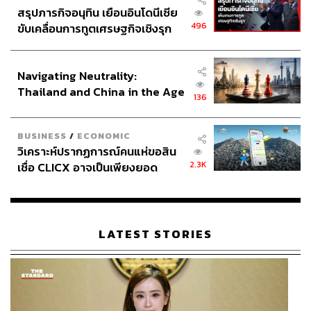
สรุปภารกิจอนุทิน เยือนอินโดนีเซีย
496
ขับเคลื่อนการทูตเศรษฐกิจเชิงรุก
ประกาศหุ้นส่วนยุทธศาสตร์ไทย –
อินโดนีเซีย
Navigating Neutrality:
Thailand and China in the Age
136
of a New Global Order
BUSINESS
/
ECONOMIC
วิเคราะห์ปรากฏการณ์คนแห่ขอสิน
2.3K
เชื่อ CLICX อาจเป็นเพียงยอด
ภูเขาน้ำแข็ง ของปัญหาหนี้ครัว
เรือนไทยที่ถูกซุกไว้
LATEST STORIES