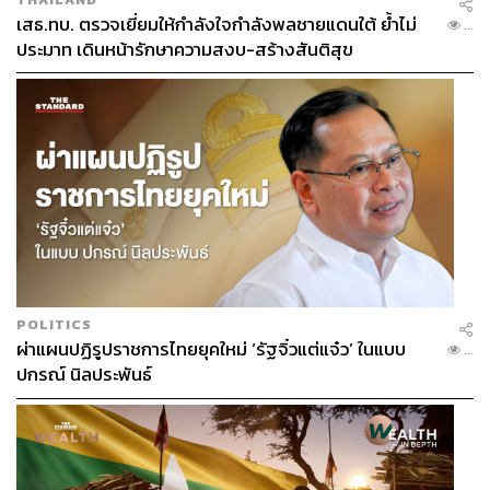
เสธ.ทบ. ตรวจเยี่ยมให้กำลังใจกำลังพลชายแดนใต้ ย้ำไม่
...
ประมาท เดินหน้ารักษาความสงบ-สร้างสันติสุข
POLITICS
ผ่าแผนปฏิรูปราชการไทยยุคใหม่ ‘รัฐจิ๋วแต่แจ๋ว’ ในแบบ
...
ปกรณ์ นิลประพันธ์