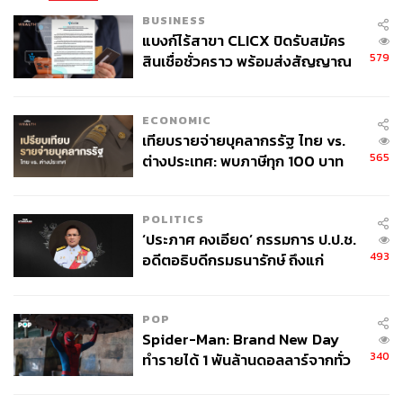
BUSINESS
แบงก์ไร้สาขา CLICX ปิดรับสมัคร
579
สินเชื่อชั่วคราว พร้อมส่งสัญญาณ
เตือนกลุ่มกู้เงินผิดวัตถุประสงค์-ให้
ข้อมูลเท็จ เตรียมดำเนินคดีเด็ดขาด
ECONOMIC
เทียบรายจ่ายบุคลากรรัฐ ไทย vs.
565
ต่างประเทศ: พบภาษีทุก 100 บาท
ของคนไทยใช้ไปกับข้าราชการเฉียด
40 บาท
POLITICS
‘ประภาศ คงเอียด’ กรรมการ ป.ป.ช.
493
อดีตอธิบดีกรมธนารักษ์ ถึงแก่
อนิจกรรม
POP
Spider-Man: Brand New Day
340
ทำรายได้ 1 พันล้านดอลลาร์จากทั่ว
โลกภายใน 6 วัน