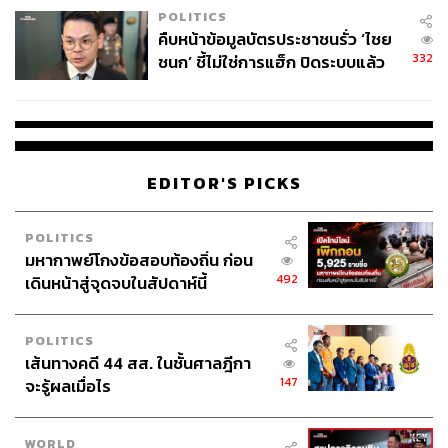
POLITICS
คืบหน้าข้อมูลบัตรประชาชนรั่ว ‘ไชย
332
ชนก’ ชี้ไม่ใช่การแฮ็ก ปิดระบบแล้ว
พบต้นตอจาก IP เดียว
EDITOR'S PICKS
POLITICS
มหากาพย์โกงข้อสอบท้องถิ่น ก่อน
492
เดินหน้าสู่จุดจบในสัปดาห์นี้
POLITICS
เส้นทางคดี 44 สส. ในชั้นศาลฎีกา
147
จะรู้ผลเมื่อไร
WORLD