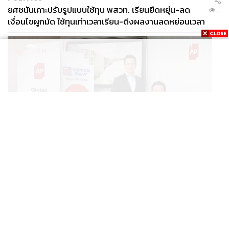
ยศชนันเคาะปรับรูปแบบใช้ทุน พสวท. เรียนยืดหยุ่น-ลด
...
เงื่อนไขผูกมัด ใช้ทุนเท่าเวลาเรียน-ดึงผลงานลดหย่อนเวลา
ดันให้มีผลย้อนหลัง
BUSINESS
/
BUSINESS
“เอพี ไทยแลนด์” จับมือ “นิปปอนเพนต์” ยกระดับ Green
...
Partner รายแรกในไทยสู่มาตรฐานโลกด้วย EPD
International พร้อมชูแนวคิด Global Standards for
Global Sustainable Living ส่งมอบบ้านคุณภาพ ลด
ผลกระทบต่อสิ่งแวดล้อม พร้อมปั้นนักออกแบบที่ใส่ใจโลก