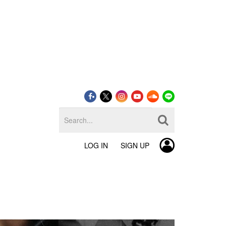
LOG IN
SIGN UP