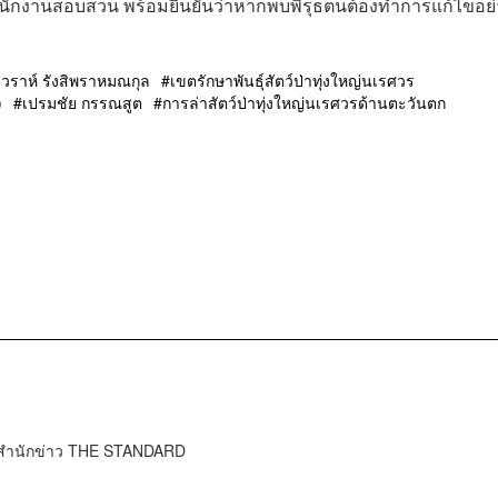
นชุดพนักงานสอบสวน พร้อมยืนยันว่าหากพบพิรุธตนต้องทำการแก้ไขอย
ีวราห์ รังสิพราหมณกุล
เขตรักษาพันธุ์สัตว์ป่าทุ่งใหญ่นเรศวร
)
เปรมชัย กรรณสูต
การล่าสัตว์ป่าทุ่งใหญ่นเรศวรด้านตะวันตก
จำสำนักข่าว THE STANDARD