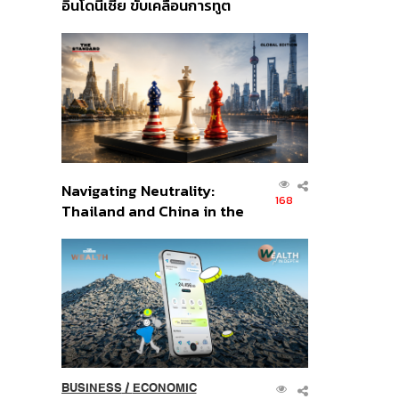
อินโดนีเซีย ขับเคลื่อนการทูต
เศรษฐกิจเชิงรุก ประกาศหุ้น
ส่วนยุทธศาสตร์ไทย –
อินโดนีเซีย
Navigating Neutrality:
168
Thailand and China in the
Age of a New Global
Order
BUSINESS
/
ECONOMIC