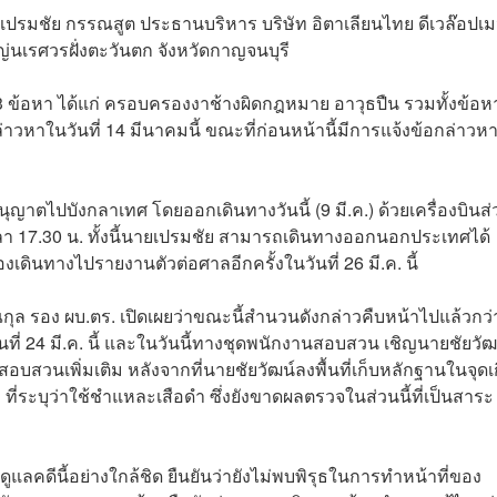
่นายเปรมชัย กรรณสูต ประธานบริหาร บริษัท อิตาเลียนไทย ดีเวล๊อปเม
ญ่นเรศวรฝั่งตะวันตก จังหวัดกาญจนบุรี
 3 ข้อหา ได้แก่ ครอบครองงาช้างผิดกฎหมาย อาวุธปืน รวมทั้งข้อห
วหาในวันที่ 14 มีนาคมนี้ ขณะที่ก่อนหน้านี้มีการแจ้งข้อกล่าวห
ว
นุญาตไปบังกลาเทศ โดยออกเดินทางวันนี้ (9 มี.ค.) ด้วยเครื่องบินส
 เวลา 17.30 น. ทั้งนี้นายเปรมชัย สามารถเดินทางออกนอกประเทศได้
องเดินทางไปรายงานตัวต่อศาลอีกครั้งในวันที่ 26 มี.ค. นี้
หมณกุล รอง ผบ.ตร. เปิดเผยว่าขณะนี้สำนวนดังกล่าวคืบหน้าไปแล้วกว่
ี่ 24 มี.ค. นี้ และในวันนี้ทางชุดพนักงานสอบสวน เชิญนายชัยวัฒ
อบสวนเพิ่มเติม หลังจากที่นายชัยวัฒน์ลงพื้นที่เก็บหลักฐานในจุดเ
่ม ที่ระบุว่าใช้ชำแหละเสือดำ ซึ่งยังขาดผลตรวจในส่วนนี้ที่เป็นสาระ
นดูแลคดีนี้อย่างใกล้ชิด ยืนยันว่ายังไม่พบพิรุธในการทำหน้าที่ของ