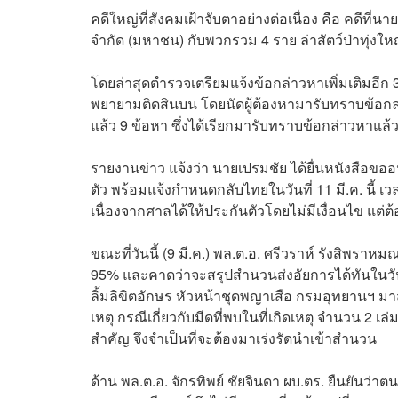
คดีใหญ่ที่สังคมเฝ้าจับตาอย่างต่อเนื่อง คือ คดีที
จำกัด (มหาชน) กับพวกรวม 4 ราย ล่าสัตว์ป่าทุ่งให
โดยล่าสุดตำรวจเตรียมแจ้งข้อกล่าวหาเพิ่มเติมอีก
พยายามติดสินบน โดยนัดผู้ต้องหามารับทราบข้อกล่า
แล้ว 9 ข้อหา ซึ่งได้เรียกมารับทราบข้อกล่าวหาแล้
รายงานข่าว แจ้งว่า นายเปรมชัย ได้ยื่นหนังสือขออ
ตัว พร้อมแจ้งกำหนดกลับไทยในวันที่ 11 มี.ค. นี้
เนื่องจากศาลได้ให้ประกันตัวโดยไม่มีเงื่อนไข แต่ต้
ขณะที่วันนี้ (9 มี.ค.) พล.ต.อ. ศรีวราห์ รังสิพรา
95% และคาดว่าจะสรุปสำนวนส่งอัยการได้ทันในวันท
ลิ้มลิขิตอักษร หัวหน้าชุดพญาเสือ กรมอุทยานฯ มาส
เหตุ กรณีเกี่ยวกับมีดที่พบในที่เกิดเหตุ จำนวน 2 เล
สำคัญ จึงจำเป็นที่จะต้องมาเร่งรัดนำเข้าสำนวน
ด้าน พล.ต.อ. จักรทิพย์ ชัยจินดา ผบ.ตร. ยืนยันว่าต