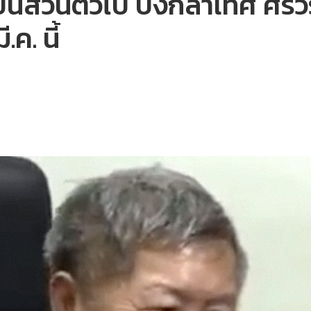
บินส่วนตัวไป บังกลาเทศ ศรีว
.ค. นี้