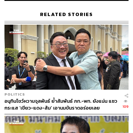
RELATED STORIES
พิสูจน์อักษร: ภาสิณี เพิ่มพันธุ์พงศ์
TAGS:
ประยุทธ์ จันทร์โอชา
ธรรมนัส พรหมเผ่า
POLITICS
อนุทินโชว์หวานจุลพันธ์ ย้ำสัมพันธ์ ภท.-พท. ยังแน่น แซว
109
กระแส ‘เขียว-แดง-ส้ม’ เอานมข้นราดอร่อยเลย
36