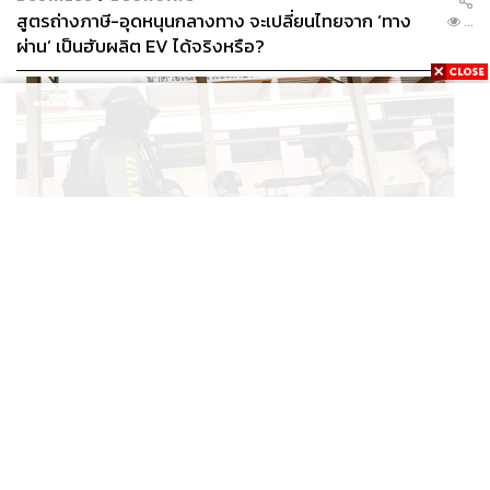
สูตรถ่างภาษี-อุดหนุนกลางทาง จะเปลี่ยนไทยจาก ‘ทาง
...
ผ่าน’ เป็นฮับผลิต EV ได้จริงหรือ?
WORLD
ยูนิเซฟ ประเทศไทย ออกแถลงการณ์เสียใจ เหตุกราดยิงที่
...
เทพศิรินทร์ นนทบุรี ชี้โรงเรียนควรเป็นพื้นที่ปลอดภัย