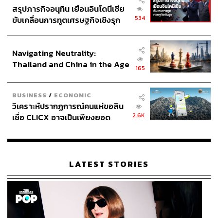
สรุปภารกิจอนุทิน เยือนอินโดนีเซีย
534
ขับเคลื่อนการทูตเศรษฐกิจเชิงรุก
ประกาศหุ้นส่วนยุทธศาสตร์ไทย –
อินโดนีเซีย
Navigating Neutrality:
Thailand and China in the Age
165
of a New Global Order
BUSINESS
/
ECONOMIC
วิเคราะห์ปรากฏการณ์คนแห่ขอสิน
2.6K
เชื่อ CLICX อาจเป็นเพียงยอด
ภูเขาน้ำแข็ง ของปัญหาหนี้ครัว
เรือนไทยที่ถูกซุกไว้
LATEST STORIES