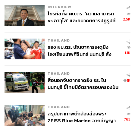
INTERVIEW
ไขรหัสตั้ง ผบ.ตร. ‘ความสามารถ
2.5K
vs อาวุโส’ และอนาคตการปฏิรูปสี
กากี กับ พล.ต.อ. เอก อังสนานนท์
THAILAND
รอง ผบ.ตร. บัญชาการเหตุยิง
1.1K
โรงเรียนเทพศิรินทร์ นนทบุรี สั่ง
ค้นหา 2 รอบยืนยันไร้คนติดค้าง พบ
ศพปู่-ย่าที่บ้านพักผู้ก่อเหตุ
THAILAND
สื่อนอกจับตากราดยิง รร. ใน
1K
นนทบุรี ชี้ไทยมีอัตราครอบครองปืน
สูงในระดับต้นของภูมิภาค
THAILAND
สรุปมหากาพย์กล้องส่องพระ
765
ZEISS Blue Marine จากสัญญา
ผลิต 8.3 ล้าน สู่ข้อพิพาท ‘มา
เวลล์ฯ’ ฟ้อง ‘โทน บางแค’ ผิดนัด