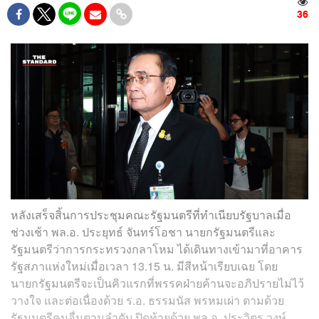
36
หลังเสร็จสิ้นการประชุมคณะรัฐมนตรีที่ทำเนียบรัฐบาลเมื่อ
ช่วงเช้า พล.อ. ประยุทธ์ จันทร์โอชา นายกรัฐมนตรีและ
รัฐมนตรีว่าการกระทรวงกลาโหม ได้เดินทางเข้ามาที่อาคาร
รัฐสภาแห่งใหม่เมื่อเวลา 13.15 น. มีสีหน้าเรียบเฉย โดย
นายกรัฐมนตรีจะเป็นคิวแรกที่พรรคฝ่ายค้านจะอภิปรายไม่ไว้
วางใจ และต่อเนื่องด้วย ร.อ. ธรรมนัส พรหมเผ่า ตามด้วย
รัฐมนตรีคนอื่นตามลำดับ ปิดท้ายด้วย พล.อ. ประวิตร วงษ์