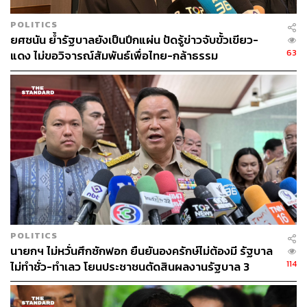
POLITICS
ยศชนัน ย้ำรัฐบาลยังเป็นปึกแผ่น ปัดรู้ข่าวจับขั้วเขียว-
63
แดง ไม่ขอวิจารณ์สัมพันธ์เพื่อไทย-กล้าธรรม
POLITICS
นายกฯ ไม่หวั่นศึกซักฟอก ยืนยันองครักษ์ไม่ต้องมี รัฐบาล
114
ไม่ทำชั่ว-ทำเลว โยนประชาชนตัดสินผลงานรัฐบาล 3
เดือน