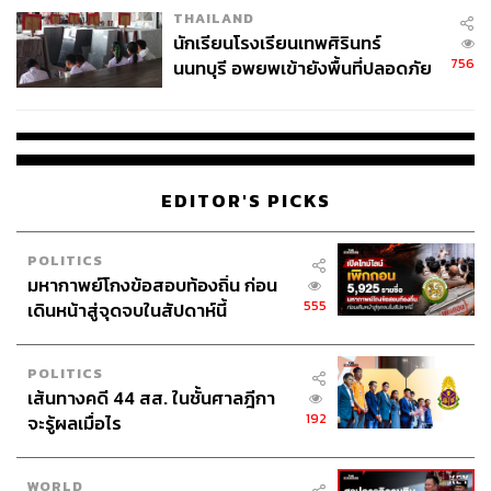
THAILAND
จ่ายหนี้-แอบระบุแบรนด์
นักเรียนโรงเรียนเทพศิรินทร์
756
นนทบุรี อพยพเข้ายังพื้นที่ปลอดภัย
ชั่วคราว หลังเหตุใช้อาวุธปืนภายใน
โรงเรียนคลี่คลาย
EDITOR'S PICKS
POLITICS
มหากาพย์โกงข้อสอบท้องถิ่น ก่อน
555
เดินหน้าสู่จุดจบในสัปดาห์นี้
POLITICS
เส้นทางคดี 44 สส. ในชั้นศาลฎีกา
192
จะรู้ผลเมื่อไร
WORLD