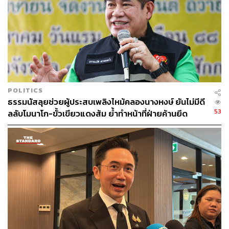
ABOUT THE AUTHOR
ธนกร วงษ์ปัญญา
บรรณาธิการข่าวในประเทศ กอง
บรรณาธิการข่าว THE STANDARD
ABOUT THE PHOTOGRAPHER
ธนทัต จันทารักษ์
POLITICS
นักศึกษาฝึกงานช่างภาพ
ธรรมนัสลุยช่วยผู้ประสบเพลิงไหม้คลองนางหงษ์ ยันไม่มีดี
53
ลลับโมนาโก-ขั้วเขียวแดงส้ม ย้ำทำหน้าที่ฝ่ายค้านยึด
ประโยชน์ประชาชน