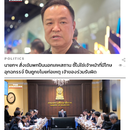
POLITICS
นายกฯ สั่งเข้มพกปืนนอกเคหสถาน ชี้ไม่ใช่เจ้าหน้าที่มีโทษ
...
อุกฉกรรจ์ ปืนถูกขโมยก่อเหตุ เจ้าของร่วมรับผิด