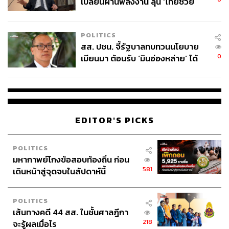
เปลี่ยนผ่านพลังงาน ลุ้น ‘ไทยช่วย
ไทยพลัส’ เฟส 2 รอประเมินความ
เหมาะสม
POLITICS
สส. ปชน. จี้รัฐบาลทบทวนนโยบาย
0
เมียนมา ต้อนรับ ‘มินอ่องหล่าย’ ได้
แค่สัญญาว่างเปล่า
EDITOR'S PICKS
POLITICS
มหากาพย์โกงข้อสอบท้องถิ่น ก่อน
581
เดินหน้าสู่จุดจบในสัปดาห์นี้
POLITICS
เส้นทางคดี 44 สส. ในชั้นศาลฎีกา
218
จะรู้ผลเมื่อไร