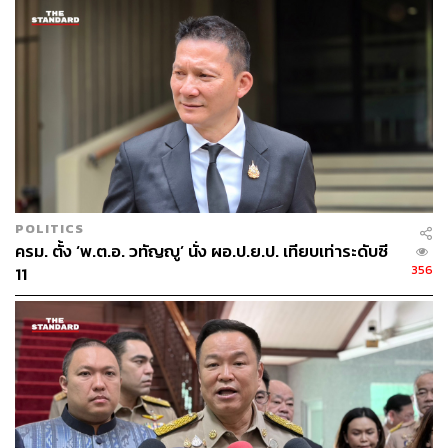
POLITICS
ครม. ตั้ง ‘พ.ต.อ. วทัญญู’ นั่ง ผอ.ป.ย.ป. เทียบเท่าระดับซี
356
11