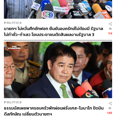
POLITICS
นายกฯ ไม่หวั่นศึกซักฟอก ยืนยันองครักษ์ไม่ต้องมี รัฐบาล
114
ไม่ทำชั่ว-ทำเลว โยนประชาชนตัดสินผลงานรัฐบาล 3
เดือน
POLITICS
ธรรมนัสเผยพาครอบครัวพักผ่อนฝรั่งเศส-โมนาโก ปัดบิน
149
ดีลทักษิณ เปลี่ยนตัวนายกฯ