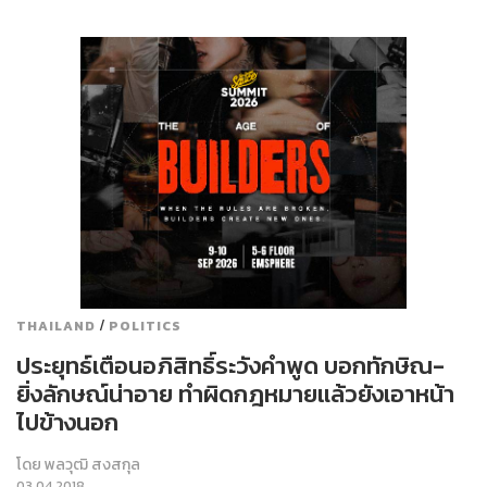
/
THAILAND
POLITICS
ประยุทธ์เตือนอภิสิทธิ์ระวังคำพูด บอกทักษิณ-
ยิ่งลักษณ์น่าอาย ทำผิดกฎหมายแล้วยังเอาหน้า
ไปข้างนอก
โดย
พลวุฒิ สงสกุล
03.04.2018