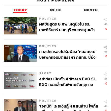
MOST POPULAR
TODAY
WEEK
MONTH
POLITICS
ผลชันสูตร 8 ศพ เหตุยิงใน รร.
0
เทพศิรินทร์ นนทบุรี พบกระสุนเข้า
จุดสำคัญ ‘ศีรษะ-หน้าอก’ ครูถูกยิง
4 นัด จากระยะไกล
POLITICS
ศาลปกครองไม่รับฟ้อง ‘หมอสรณ’
0
ขอเพิกถอนมติสรรหา กสทช. ชี้ยัง
ไม่ใช่ผู้เดือดร้อนเสียหาย
SPORT
adidas เปิดตัว Adizero EVO SL
0
EXO คอลเล็กชันพิเศษรับฤดูกาล
College Football
POLITICS
‘เอกนิติ’ เผยเงินกู้ 4 แสนล้าน โฟกัส
0