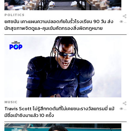
POLITICS
ยศชนัน เคาะแผนความปลอดภัยในรั้วโรงเรียน 90 วัน ส่ง
...
นักสุขภาพจิตดูแล-คุมเข้มคัดกรองสิ่งผิดกฎหมาย
MUSIC
Travis Scott ไม่รู้สึกกดดันที่ไม่เคยชนะรางวัลแกรมมี่ แม้
...
มีชื่อเข้าชิงมาแล้ว 10 ครั้ง