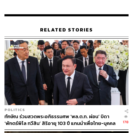
RELATED STORIES
50
ABOUT THE AUTHOR
พลวุฒิ สงสกุล
Content creator การเมือง ประจำสำนักข่าว
THE STANDARD
ABOUT THE PHOTOGRAPHER
ชาติกล้า สำเนียงแจ่ม
ช่างภาพข่าว ประจำสำนักข่าว THE
POLITICS
STANDARD
ทักษิณ ร่วมสวดพระอภิธรรมศพ ‘พล.ต.ท. ผ่อน’ บิดา
178
‘พักตร์พิไล ทวีสิน’ สิริอายุ 103 ปี แกนนำเพื่อไทย-บุคคล
หลากวงการร่วมอาลัย