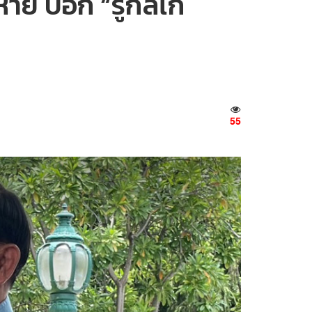
หาย บอก “รู้กลไก
55