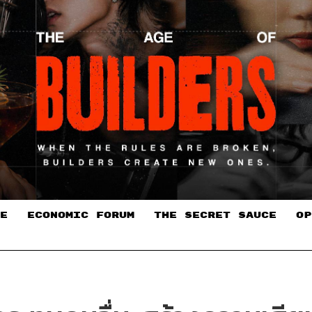
E
ECONOMIC FORUM
THE SECRET SAUCE​
OP