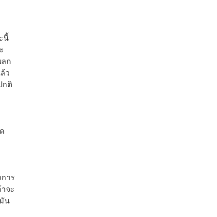
นี้
จะ
ผลก
ล้ว
ปกติ
ิด
้วการ
ถ้าจะ
มัน