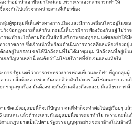
อร้องว่าอย่านำเอาขึ้นมาใหม่เลย เพราะเราเองก็สามารถทำให้
แจงกันไปแล้วจากหน่วยงานที่เกี่ยวข้อง
ุ่มผู้ชุมนุมที่เห็นต่างทางการเมืองและมีการเคลื่อนไหวอยู่ในขณะ
วังข้อกฎหมายก็แล้วกัน ตอนนี้เห็นว่ามีการฟ้องร้องกันอยู่ ไม่ว่า
 การจะทำอะไรก็ตามถือเป็นสิทธิเสรีภาพของทุกคน แต่ขออย่าให้มี
ทางราชการ ซึ่งเจ้าหน้าที่พร้อมดำเนินการทางคดีและฟ้องร้องอยู่แ
องอยู่ในกรอบ ขอให้นึกถึงคนที่ไม่ได้มาชุมนุม นึกถึงคนที่อยู่เป็น
จอปัญหาเหล่านี้ ตนคิดว่าไม่ใช่เสรีภาพที่ชัดเจนและแท้จริง
ประการ รัฐมนตรีว่าการกระทรวงการท่องเที่ยวและกีฬา ที่ถูกกลุ่มผู้
ล่าวว่า สื่อต้องควรช่วยกันบอกสิว่ามันไม่ควร ไม่ใช่เสนอข่าวว่าเก
ายกฯ พูดทุกเรื่อง มันต้องช่วยกันบ้านเมืองถึงจะสงบ มีเสถียรภาพ มี
ขัดแย้งอยู่แบบนี้ก็จะมีปัญหา คนที่ทำก็จะทำต่อไปอยู่เรื่อยๆ แล
 1.5 แสนคน แล้วถ้าทะเลาะกันอยู่แบบนี้เขาจะมาทำไม เพราะฉะนั้น
ไปตามกฎหมายเป็นไปตามรัฐธรรมนูญทุกอย่าง จะมาอ้างโน่นอ้างนี่