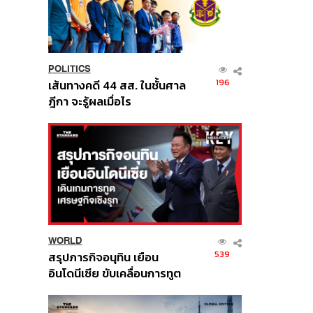
POLITICS
196
เส้นทางคดี 44 สส. ในชั้นศาล
ฎีกา จะรู้ผลเมื่อไร
WORLD
539
สรุปภารกิจอนุทิน เยือน
อินโดนีเซีย ขับเคลื่อนการทูต
เศรษฐกิจเชิงรุก ประกาศหุ้น
ส่วนยุทธศาสตร์ไทย –