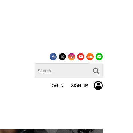
LOG IN
SIGN UP