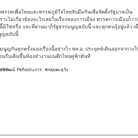
งพรรคเพื่อไทยและพรรคภูมิใจไทยจับมือกันเพื่อจัดตั้งรัฐบาลเป็น
พราะไม่เกี่ยวข้องอะไรเลยในเรื่องของการเมือง พรรคการเมืองก็ว่า
่หรือ และที่ผ่านมาก็รัฐธรรมนูญฉบับนี้ และทุกคนรู้อยู่แล้ว เมื่อ
ูญฉบับนี้
รมนูญกันทุกครั้งมองเรื่องนี้อย่างไร พล.อ. ประยุทธ์เดินออกจากวงให
อนรีบเดินขึ้นห้องทำงานบนตึกไทยคู่ฟ้าทันที
พิพัฒน์ รัชกิจประการ
กลุ่มทะลุวัง