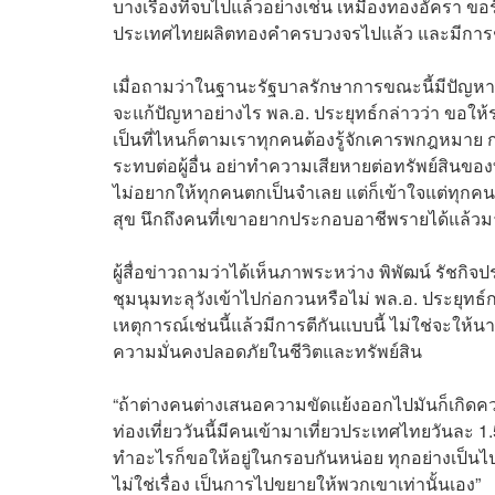
บางเรื่องที่จบไปแล้วอย่างเช่น เหมืองทองอัครา ข
ประเทศไทยผลิตทองคำครบวงจรไปแล้ว และมีการชี้
เมื่อถามว่าในฐานะรัฐบาลรักษาการขณะนี้มีปัญหากล
จะแก้ปัญหาอย่างไร พล.อ. ประยุทธ์กล่าวว่า ขอให้ระ
เป็นที่ไหนก็ตามเราทุกคนต้องรู้จักเคารพกฎหมาย
ระทบต่อผู้อื่น อย่าทำความเสียหายต่อทรัพย์สินของ
ไม่อยากให้ทุกคนตกเป็นจำเลย แต่ก็เข้าใจแต่ทุกคนต้
สุข นึกถึงคนที่เขาอยากประกอบอาชีพรายได้แล้วมาเ
ผู้สื่อข่าวถามว่าได้เห็นภาพระหว่าง พิพัฒน์ รัชกิจ
ชุมนุมทะลุวังเข้าไปก่อกวนหรือไม่ พล.อ. ประยุทธ์ก
เหตุการณ์เช่นนี้แล้วมีการตีกันแบบนี้ ไม่ใช่จะให้น
ความมั่นคงปลอดภัยในชีวิตและทรัพย์สิน
“ถ้าต่างคนต่างเสนอความขัดแย้งออกไปมันก็เกิดความ
ท่องเที่ยววันนี้มีคนเข้ามาเที่ยวประเทศไทยวันละ
ทำอะไรก็ขอให้อยู่ในกรอบกันหน่อย ทุกอย่างเป็น
ไม่ใช่เรื่อง เป็นการไปขยายให้พวกเขาเท่านั้นเอง”