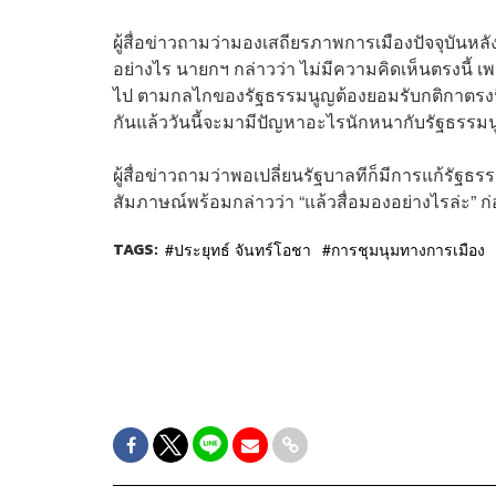
ผู้สื่อข่าวถามว่ามองเสถียรภาพการเมืองปัจจุบันหลั
อย่างไร นายกฯ กล่าวว่า ไม่มีความคิดเห็นตรงนี้ เ
ไป ตามกลไกของรัฐธรรมนูญต้องยอมรับกติกาตรงนี้มิใช
กันแล้ววันนี้จะมามีปัญหาอะไรนักหนากับรัฐธรรมน
ผู้สื่อข่าวถามว่าพอเปลี่ยนรัฐบาลทีก็มีการแก้รัฐธร
สัมภาษณ์พร้อมกล่าวว่า “แล้วสื่อมองอย่างไรล่ะ” ก่
TAGS:
ประยุทธ์ จันทร์โอชา
การชุมนุมทางการเมือง