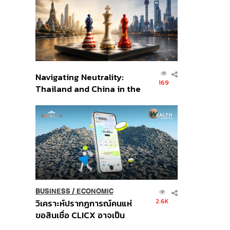
อินโดนีเซีย
Navigating Neutrality:
169
Thailand and China in the
Age of a New Global
Order
BUSINESS
/
ECONOMIC
2.6K
วิเคราะห์ปรากฏการณ์คนแห่
ขอสินเชื่อ CLICX อาจเป็น
เพียงยอดภูเขาน้ำแข็ง ของ