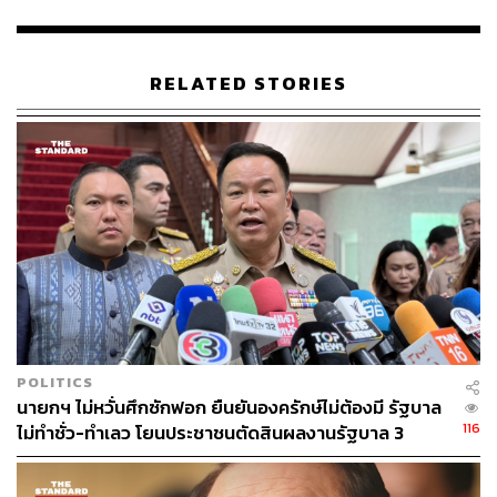
RELATED STORIES
POLITICS
นายกฯ ไม่หวั่นศึกซักฟอก ยืนยันองครักษ์ไม่ต้องมี รัฐบาล
116
ไม่ทำชั่ว-ทำเลว โยนประชาชนตัดสินผลงานรัฐบาล 3
เดือน