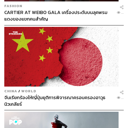
FASHION
CARTIER AT WEIBO GALA เครื่องประดับบนลุคพรม
...
แดงของแขกคนสำคัญ
CHINA
/
WORLD
จีนเรียกร้องให้ญี่ปุ่นยุติการพิจารณาครอบครองอาวุธ
...
นิวเคลียร์