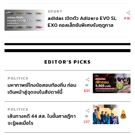
SPORT
adidas เปิดตัว Adizero EVO SL
1K
EXO คอลเล็กชันพิเศษรับฤดูกาล
College Football
EDITOR'S PICKS
POLITICS
มหากาพย์โกงข้อสอบท้องถิ่น ก่อน
601
เดินหน้าสู่จุดจบในสัปดาห์นี้
POLITICS
เส้นทางคดี 44 สส. ในชั้นศาลฎีกา
237
จะรู้ผลเมื่อไร