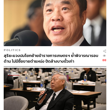
POLITICS
สุริยะแจงปมโยกย้ายข้าราชการเกษตรฯ ย้ำพิจารณารอบ
88
ด้าน ไม่มีซื้อขายตำแหน่ง ปัดล้างบางขั้วเก่า