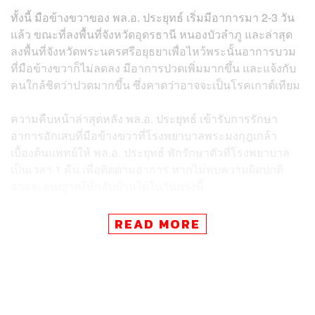
ทั้งนี้ มือข้างขวาของ พล.อ. ประยุทธ์ เริ่มมีอาการมา 2-3 วัน
แล้ว ขณะที่ลงพื้นที่จังหวัดอุดรธานี หนองบัวลำภู และล่าสุด
ลงพื้นที่จังหวัดพระนครศรีอยุธยาเพื่อไหว้พระนั้นอาการบวม
ที่มือข้างขวาก็ไม่ลดลง มีอาการปวดเพิ่มมากขึ้น และแจ้งกับ
คนใกล้ชิดว่าปวดมากขึ้น ซึ่งคาดว่าอาจจะเป็นโรคเกาต์เทียม
ความคืบหน้าล่าสุดหลัง พล.อ. ประยุทธ์ เข้ารับการรักษา
อาการอักเสบที่มือข้างขวาที่โรงพยาบาลพระมงกุฎเกล้า
เบื้องต้นแพทย์ให้ พล.อ. ประยุทธ์ พักรักษาตัวที่โรงพยาบาล
เป็นเวลา 1 คืน เพื่อติดตามอาการ หากไม่พบความผิดปกติ
อาจจะอนุญาตให้กลับบ้านได้ในวันพรุ่งนี้
TAGS:
โรงพยาบาลพระมงกุฎเกล้า
ความเจ็บป่วย
READ MORE
ประยุทธ์ จันทร์โอชา