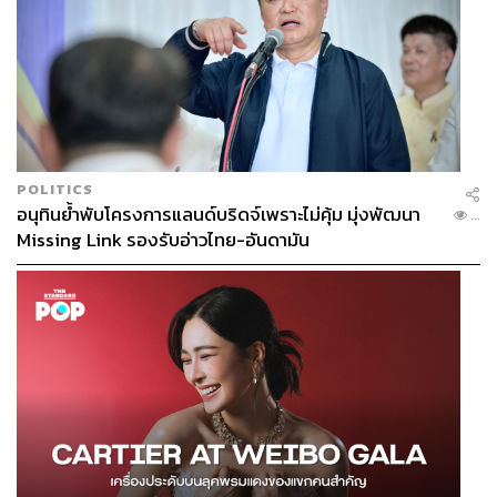
POLITICS
อนุทินย้ำพับโครงการแลนด์บริดจ์เพราะไม่คุ้ม มุ่งพัฒนา
...
Missing Link รองรับอ่าวไทย-อันดามัน