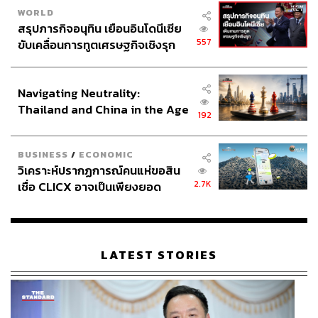
WORLD
สรุปภารกิจอนุทิน เยือนอินโดนีเซีย
557
ขับเคลื่อนการทูตเศรษฐกิจเชิงรุก
ประกาศหุ้นส่วนยุทธศาสตร์ไทย –
อินโดนีเซีย
Navigating Neutrality:
Thailand and China in the Age
192
of a New Global Order
BUSINESS
/
ECONOMIC
วิเคราะห์ปรากฏการณ์คนแห่ขอสิน
2.7K
เชื่อ CLICX อาจเป็นเพียงยอด
ภูเขาน้ำแข็ง ของปัญหาหนี้ครัว
เรือนไทยที่ถูกซุกไว้
LATEST STORIES