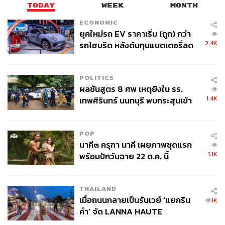
TODAY
WEEK
MONTH
ECONOMIC
ยุคใหม่รถ EV ราคาเริ่ม (ถูก) กว่า
2.4K
รถไฮบริด หลังต้นทุนแบตเตอรี่ลด
ลง - จีนแห่บุกตลาดเกิดใหม่
POLITICS
ผลชันสูตร 8 ศพ เหตุยิงใน รร.
1.4K
เทพศิรินทร์ นนทบุรี พบกระสุนเข้า
จุดสำคัญ ‘ศีรษะ-หน้าอก’ ครูถูกยิง
4 นัด จากระยะไกล
POP
นาคี๓ ครุฑา นาคี เผยภาพชุดแรก
1.1K
พร้อมปักวันฉาย 22 ต.ค. นี้
THAILAND
เมื่อถนนกลายเป็นรันเวย์ ‘แยกริน
1K
คำ’ จัด LANNA HAUTE
COUTURE กลางสายฝน