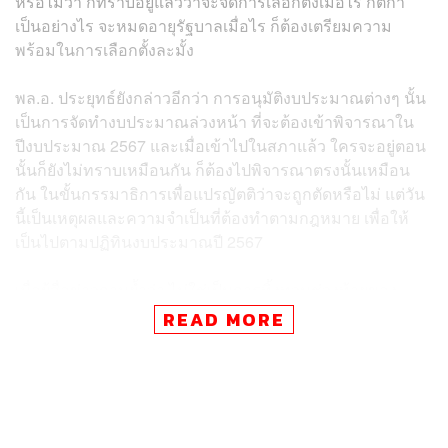
หรือไม่ว่า​ ก็ทราบอยู่แล้วว่าจะจัดการเลือกตั้งเมื่อไร​ กติกา
เป็นอย่างไร​ จะหมดอายุรัฐบาลเมื่อไร ก็ต้องเตรียมความ
พร้อมในการเลือกตั้งละมั้ง
พล.อ. ประยุทธ์ยังกล่าวอีกว่า​ การอนุมัติงบประมาณต่างๆ​ นั้น
เป็นการจัดทำงบประมาณล่วงหน้า ที่จะต้องเข้าพิจารณาใน
ปีงบประมาณ 2567 และเมื่อเข้าไปในสภาแล้ว​ ใครจะอยู่ตอน
นั้นก็ยังไม่ทราบเหมือนกัน ก็ต้องไปพิจารณาตรงนั้นเหมือน
กัน ในขั้นกรรมาธิการเพื่อแปรญัตติว่าจะถูกตัดหรือไม่​ แต่วัน
นี้เป็นเหตุผลและความจำเป็นที่ต้องทำตามกฎหมาย เพื่อให้
เป็นไปตามปฏิทินงบประมาณปี 2567
เมื่อผู้สื่อข่าวถามย้ำว่า ไม่ใช่เป็นการทิ้งทวนช่วงท้ายของ
รัฐบาลหรือไม่ พล.อ. ประยุทธ์สวนกลับทันทีว่า ทิ้งทวนอะไร
READ MORE
คุณเคยทำหน้าที่ตรงนี้บ้างไหม คุณรู้เรื่องระบบงบประมาณ
ตรงนี้หรือไม่​ เขาทำกันอย่างไร ขอให้ไปศึกษามาเสียก่อน
ก่อนจะมาถาม
เมื่อผู้สื่อข่าวถามถึงกรณีที่ ทักษิณ​ ชินวัตร​ อดีตนายก