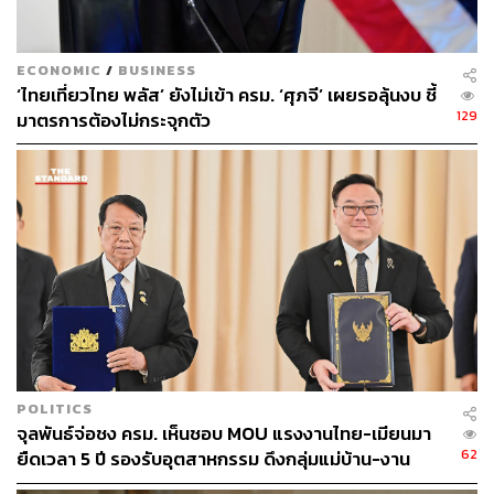
ECONOMIC
/
BUSINESS
‘ไทยเที่ยวไทย พลัส’ ยังไม่เข้า ครม. ‘ศุภจี’ เผยรอลุ้นงบ ชี้
129
มาตรการต้องไม่กระจุกตัว
POLITICS
จุลพันธ์จ่อชง ครม. เห็นชอบ MOU แรงงานไทย-เมียนมา
62
ยืดเวลา 5 ปี รองรับอุตสาหกรรม ดึงกลุ่มแม่บ้าน-งาน
อิสระเข้าสู่ระบบประกันสังคม