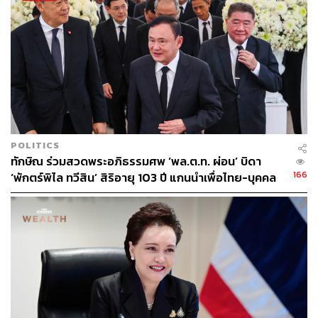
POLITICS
ทักษิณ ร่วมสวดพระอภิธรรมศพ ‘พล.ต.ท. ผ่อน’ บิดา
166
‘พักตร์พิไล ทวีสิน’ สิริอายุ 103 ปี แกนนำเพื่อไทย-บุคคล
หลากวงการร่วมอาลัย