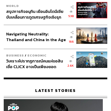
WORLD
สรุปภารกิจอนุทิน เยือนอินโดนีเซีย
538
ขับเคลื่อนการทูตเศรษฐกิจเชิงรุก
ประกาศหุ้นส่วนยุทธศาสตร์ไทย –
อินโดนีเซีย
Navigating Neutrality:
Thailand and China in the Age
166
of a New Global Order
BUSINESS
/
ECONOMIC
วิเคราะห์ปรากฏการณ์คนแห่ขอสิน
2.6K
เชื่อ CLICX อาจเป็นเพียงยอด
ภูเขาน้ำแข็ง ของปัญหาหนี้ครัว
เรือนไทยที่ถูกซุกไว้
LATEST STORIES