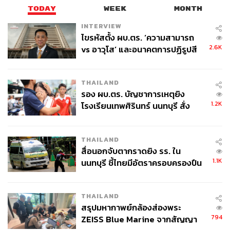
TODAY
WEEK
MONTH
INTERVIEW
ไขรหัสตั้ง ผบ.ตร. ‘ความสามารถ
2.6K
vs อาวุโส’ และอนาคตการปฏิรูปสี
กากี กับ พล.ต.อ. เอก อังสนานนท์
THAILAND
รอง ผบ.ตร. บัญชาการเหตุยิง
1.2K
โรงเรียนเทพศิรินทร์ นนทบุรี สั่ง
ค้นหา 2 รอบยืนยันไร้คนติดค้าง พบ
ศพปู่-ย่าที่บ้านพักผู้ก่อเหตุ
THAILAND
สื่อนอกจับตากราดยิง รร. ใน
1.1K
นนทบุรี ชี้ไทยมีอัตราครอบครองปืน
สูงในระดับต้นของภูมิภาค
THAILAND
สรุปมหากาพย์กล้องส่องพระ
794
ZEISS Blue Marine จากสัญญา