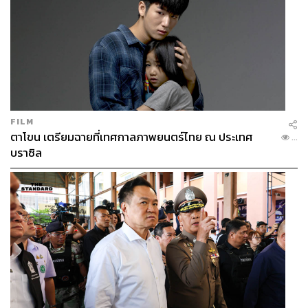
FILM
ตาโขน เตรียมฉายที่เทศกาลภาพยนตร์ไทย ณ ประเทศ
...
บราซิล