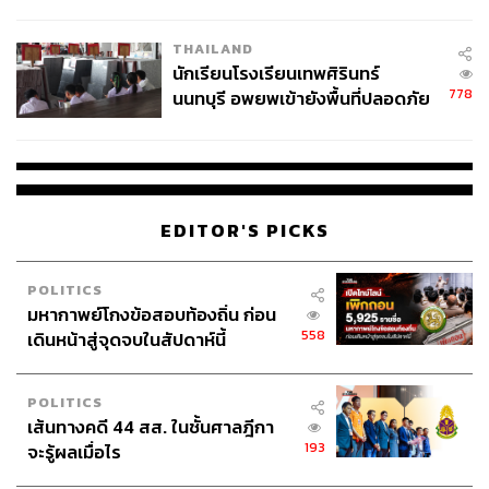
ผลิต 8.3 ล้าน สู่ข้อพิพาท ‘มา
เวลล์ฯ’ ฟ้อง ‘โทน บางแค’ ผิดนัด
THAILAND
จ่ายหนี้-แอบระบุแบรนด์
นักเรียนโรงเรียนเทพศิรินทร์
778
นนทบุรี อพยพเข้ายังพื้นที่ปลอดภัย
ชั่วคราว หลังเหตุใช้อาวุธปืนภายใน
โรงเรียนคลี่คลาย
EDITOR'S PICKS
POLITICS
มหากาพย์โกงข้อสอบท้องถิ่น ก่อน
558
เดินหน้าสู่จุดจบในสัปดาห์นี้
POLITICS
เส้นทางคดี 44 สส. ในชั้นศาลฎีกา
193
จะรู้ผลเมื่อไร