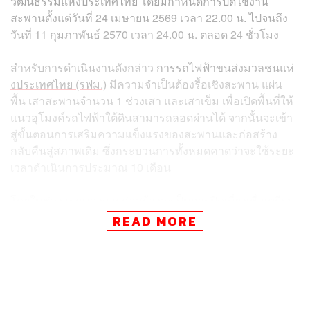
วัฒนธรรมแห่งประเทศไทย โดยมีกำหนดการปิดใช้งาน
สะพานตั้งแต่วันที่ 24 เมษายน 2569 เวลา 22.00 น. ไปจนถึง
วันที่ 11 กุมภาพันธ์ 2570 เวลา 24.00 น. ตลอด 24 ชั่วโมง
สำหรับการดำเนินงานดังกล่าว
การรถไฟฟ้าขนส่งมวลชนแห่
งประเทศไทย (รฟม.)
มีความจำเป็นต้องรื้อเชิงสะพาน แผ่น
พื้น เสาสะพานจำนวน 1 ช่วงเสา และเสาเข็ม เพื่อเปิดพื้นที่ให้
แนวอุโมงค์รถไฟฟ้าใต้ดินสามารถลอดผ่านได้ จากนั้นจะเข้า
สู่ขั้นตอนการเสริมความแข็งแรงของสะพานและก่อสร้าง
กลับคืนสู่สภาพเดิม ซึ่งกระบวนการทั้งหมดคาดว่าจะใช้ระยะ
เวลาดำเนินการประมาณ 10 เดือน
โดยในช่วงแรกของการก่อสร้างจะเป็นการปิดเบี่ยงเพื่อเตรียม
พื้นที่ ส่งผลให้ผู้ใช้เส้นทางจะสามารถสัญจรผ่านบริเวณแยก
READ MORE
ประตูน้ำได้เฉพาะทางราบบนถนนเพชรบุรีตามจังหวะ
สัญญาณไฟจราจรเท่านั้น ซึ่งฝั่งขาเข้าจะถูกปรับลดเหลือ 2
ช่องจราจร และฝั่งขาออกเหลือ 3 ช่องจราจร
เพื่อความสะดวกรวดเร็วในการเดินทางมุ่งหน้าไปยังฝั่งตะวัน