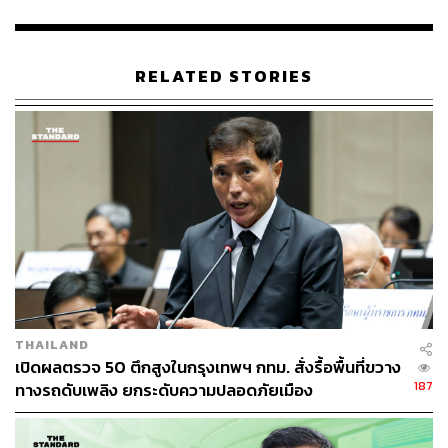
เส้นทางที่ 4 เส้นทางถนนบริพัตร เลี้ยวซ้ายเข้าถนนเจริญกรุง
เลี้ยวซ้ายแยกหมอมีเข้าถนนมิตรพันธ์ ผ่านวงเวียน 22
RELATED STORIES
กรกฎาคม เข้าถนนไมตรีจิตต์มุ่งหน้าถนนพระรามที่ 4 จาก
นั้นเลี้ยวซ้ายแยกกล้วยน้ำไทเข้าถนนสุขุมวิท 42 ต่อเนื่องถนน
เอกมัย
และเส้นทางที่ 5 เส้นทางถนนบำรุงเมือง – พระรามที่ 1
โดยตรงไปทางถนนเพลินจิต เลี้ยวซ้ายที่แยกเพลินจิตเข้าสู่
ถนนวิทยุ ต่อเนื่องไปยังถนนเพชรบุรี ซึ่งประชาชนสามารถ
เลือกใช้เส้นทางเหล่านี้เพื่อหลีกเลี่ยงการจราจรที่หนาแน่น
บริเวณพื้นที่ก่อสร้างได้ตลอดระยะเวลาการดำเนินการ
THAILAND
เปิดผลตรวจ 50 ตึกสูงในกรุงเทพฯ กทม. สั่งรื้อพื้นที่ขวาง
187
ทางรถดับเพลิง ยกระดับความปลอดภัยเมือง