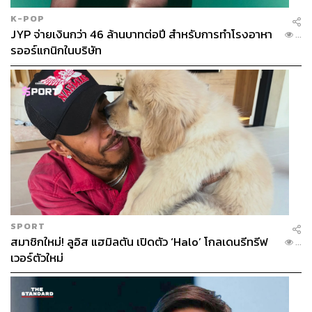
ABOUT THE PHOTOGRAPHER
K-POP
ฐานิส สุดโต
JYP จ่ายเงินกว่า 46 ล้านบาทต่อปี สำหรับการทำโรงอาหา
...
บรรณาธิการภาพ ประจำสำนักข่าว THE
รออร์แกนิกในบริษัท
STANDARD
SPORT
สมาชิกใหม่! ลูอิส แฮมิลตัน เปิดตัว ‘Halo’ โกลเดนรีทรีฟ
...
เวอร์ตัวใหม่