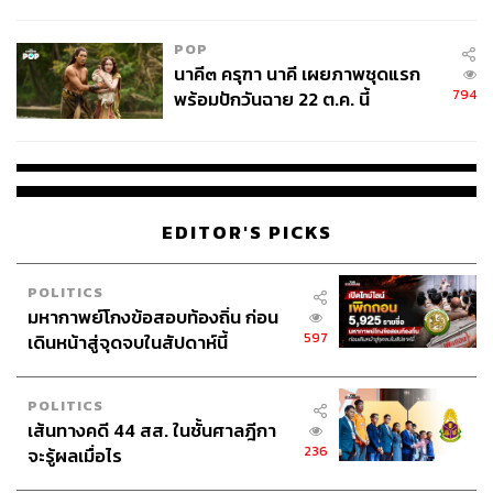
College Football
POP
นาคี๓ ครุฑา นาคี เผยภาพชุดแรก
794
พร้อมปักวันฉาย 22 ต.ค. นี้
EDITOR'S PICKS
POLITICS
มหากาพย์โกงข้อสอบท้องถิ่น ก่อน
597
เดินหน้าสู่จุดจบในสัปดาห์นี้
POLITICS
เส้นทางคดี 44 สส. ในชั้นศาลฎีกา
236
จะรู้ผลเมื่อไร