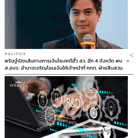
POLITICS
พริษฐ์เปิดเส้นทางการเงินโยงคดีฮั้ว สว. อีก 4 จังหวัด พบ
...
ส.อบจ. อำนาจเจริญโอนเงินให้เจ้าหน้าที่ กกต. ฝ่ายสืบสวน