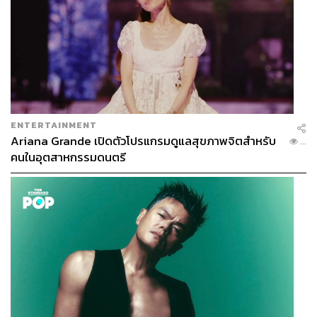
TAGS:
ประตูน้ำ
รถไฟฟ้าสายสีส้ม
โครงการรถไฟฟ้าสายสีส้ม
ถนนพระราม 9
กรุงเทพมหานคร
รถไฟฟ้า
การรถไฟฟ้าขนส่งมวลชนแห่งประเทศไทย (รฟม.)
การจราจร
ถนนเพชรบุรี
ENTERTAINMENT
Ariana Grande เปิดตัวโปรแกรมดูแลสุขภาพจิตสำหรับ
...
คนในอุตสาหกรรมดนตรี
466
ABOUT THE AUTHOR
THE STANDARD TEAM
กองบรรณาธิการ THE STANDARD