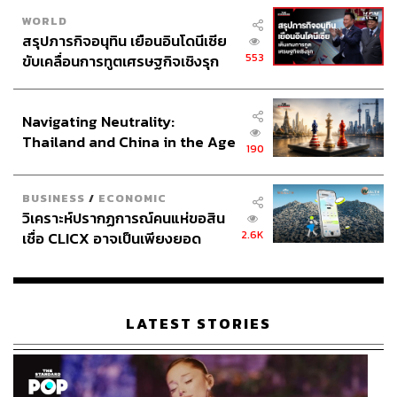
WORLD
สรุปภารกิจอนุทิน เยือนอินโดนีเซีย
553
ขับเคลื่อนการทูตเศรษฐกิจเชิงรุก
ประกาศหุ้นส่วนยุทธศาสตร์ไทย –
อินโดนีเซีย
Navigating Neutrality:
Thailand and China in the Age
190
of a New Global Order
BUSINESS
/
ECONOMIC
วิเคราะห์ปรากฏการณ์คนแห่ขอสิน
2.6K
เชื่อ CLICX อาจเป็นเพียงยอด
ภูเขาน้ำแข็ง ของปัญหาหนี้ครัว
เรือนไทยที่ถูกซุกไว้
LATEST STORIES