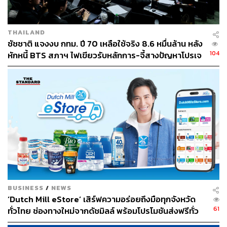
THAILAND
ชัชชาติ แจงงบ กทม. ปี 70 เหลือใช้จริง 8.6 หมื่นล้าน หลัง
104
หักหนี้ BTS สภาฯ ไฟเขียวรับหลักการ-จี้สางปัญหาโปรเจ
กต์ล่าช้า
BUSINESS
/
NEWS
‘Dutch Mill eStore’ เสิร์ฟความอร่อยถึงมือทุกจังหวัด
61
ทั่วไทย ช่องทางใหม่จากดัชมิลล์ พร้อมโปรโมชันส่งฟรีทั่ว
ประเทศ ส่งไว สั่งก่อนเที่ยง ได้ของวันถัดไป ส่งสินค้าแบบ