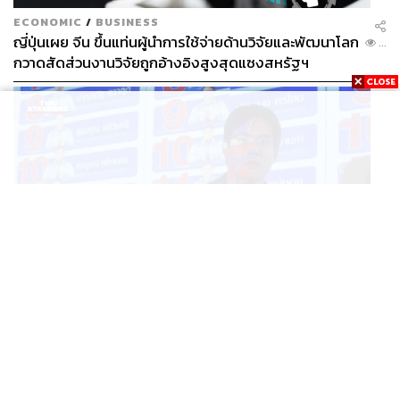
ECONOMIC
/
BUSINESS
ญี่ปุ่นเผย จีน ขึ้นแท่นผู้นำการใช้จ่ายด้านวิจัยและพัฒนาโลก
...
กวาดสัดส่วนงานวิจัยถูกอ้างอิงสูงสุดแซงสหรัฐฯ
POLITICS
iLaw เปิดจักรวาลอำนาจเจริญ โยงเครือข่ายผู้สมัคร สว.
...
พร้อมตั้งข้อสังเกตลงสมัครตรงคุณสมบัติหรือไม่