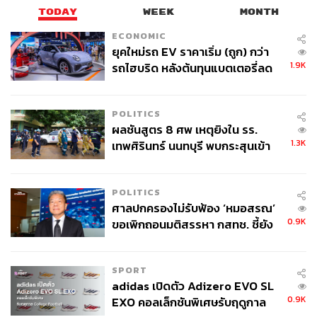
TODAY
WEEK
MONTH
ECONOMIC
ยุคใหม่รถ EV ราคาเริ่ม (ถูก) กว่า
1.9K
รถไฮบริด หลังต้นทุนแบตเตอรี่ลด
ลง - จีนแห่บุกตลาดเกิดใหม่
POLITICS
ผลชันสูตร 8 ศพ เหตุยิงใน รร.
1.3K
เทพศิรินทร์ นนทบุรี พบกระสุนเข้า
จุดสำคัญ ‘ศีรษะ-หน้าอก’ ครูถูกยิง
4 นัด จากระยะไกล
POLITICS
ศาลปกครองไม่รับฟ้อง ‘หมอสรณ’
0.9K
ขอเพิกถอนมติสรรหา กสทช. ชี้ยัง
ไม่ใช่ผู้เดือดร้อนเสียหาย
SPORT
adidas เปิดตัว Adizero EVO SL
0.9K
EXO คอลเล็กชันพิเศษรับฤดูกาล