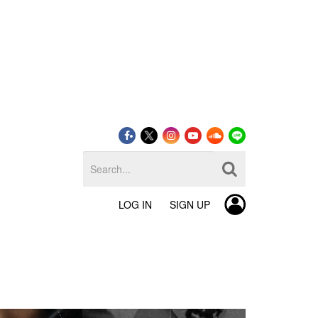
LOG IN
SIGN UP