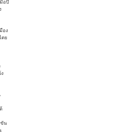
ื่อปี
ง
มือง
ปไตย
ง
้ง
น
ด้
งขัน
น