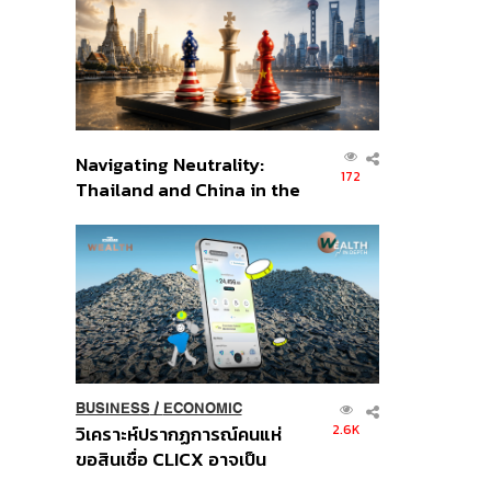
อินโดนีเซีย
Navigating Neutrality:
172
Thailand and China in the
Age of a New Global
Order
BUSINESS
/
ECONOMIC
2.6K
วิเคราะห์ปรากฏการณ์คนแห่
ขอสินเชื่อ CLICX อาจเป็น
เพียงยอดภูเขาน้ำแข็ง ของ