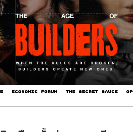
E
ECONOMIC FORUM
THE SECRET SAUCE​
OP