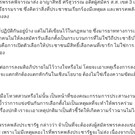
พรรคพิจารณาส่ง อาญาสิทธิ์ ศรีสุวรรณ อดีตผู้สมัคร ส.ส. เขต 3 เม
ธรรมราช ซึ่งคิดว่าสิ่งที่ประชาชนเรียกร้องมีเหตุผล และพรรคพลั
่างลง
ฏิบัติกันอยู่บ้าง แต่ไม่ได้เขียนไว้ในกฎหมาย ซึ่งมารยาททางการเ
นไม่ให้ลงสมัครรับเลือกตั้งเป็นกระบวนการที่ไม่ใช่วิถีประชาธิ
การเปิดตัวเลือกให้ประชาชนมีสิทธิ์เลือกคนที่เขารัก ไม่ใช่การ
เอง
ลต่อการลงมติอภิปรายไม่ไว้วางใจหรือไม่ โดยจะเอาเหตุเรื่องการล
จะแตกหักต้องแตกหักกันในเชิงนโยบาย ต้องไม่ใช่เรื่องความขัดแย
้ยกมือโหวตสวนหรือไม่นั้น เป็นหน้าที่ของคณะกรรมการประสานงา
อย้ำว่าการแข่งขันกันการเลือกตั้งไม่เป็นเหตุผลที่จะทำให้พรรคร่วม
ื่องปกติ เราจะเอาเหตุปกติมาเป็นตัวชี้วัดให้เกิดความร้าวฉานไม่ไ
้าพรรคพลังประชารัฐ กล่าวว่า จำเป็นที่จะต้องส่งผู้สมัครพรรคลงแข่
 เพราะไม่มีเหตุผลอะไรที่พรรคพลังประชารัฐจะไม่ส่ง เนื่องจากเป็