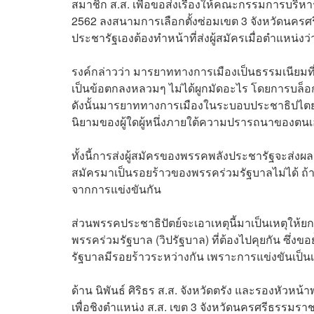
สมาชิก ส.ส. เพื่อขอส่งเรื่องให้คณะกรรมการบริหาร
2562 ลงสนามการเลือกตั้งซ่อมเขต 3 จังหวัดนครศรี
ประชารัฐเองต้องทำหน้าที่ส่งผู้สมัครเมื่อตำแหน่งว
รงค์กล่าวว่า มารยาททางการเมืองเป็นธรรมเนียมที่ป
เป็นข้อตกลงหลวมๆ ไม่ได้ผูกมัดอะไร โดยการบล็อกค
ดังนั้นมารยาททางการเมืองในระบอบประชาธิปไตยคือ
นิยามของผู้ใดผู้หนึ่งภายใต้ความปรารถนาของตน
ทั้งนี้การส่งผู้สมัครของพรรคพลังประชารัฐจะส่งผ
สมัครมาเป็นรอยร้าวของพรรคร่วมรัฐบาลไม่ได้ ถ้า
จากการแข่งขันกัน
ส่วนพรรคประชาธิปัตย์จะเอาเหตุนี้มาเป็นเหตุให
พรรคร่วมรัฐบาล (วิปรัฐบาล) ที่ต้องไปคุยกัน ซึ่งข
รัฐบาลมีรอยร้าวระหว่างกัน เพราะการแข่งขันเป็นเร
ด้าน นิพันธ์ ศิริธร ส.ส. จังหวัดตรัง และรองหัวหน
เพื่อชิงตำแหน่ง ส.ส. เขต 3 จังหวัดนครศรีธรรมราช