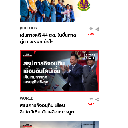
POLITICS
205
เส้นทางคดี 44 สส. ในชั้นศาล
ฎีกา จะรู้ผลเมื่อไร
WORLD
542
สรุปภารกิจอนุทิน เยือน
อินโดนีเซีย ขับเคลื่อนการทูต
เศรษฐกิจเชิงรุก ประกาศหุ้น
ส่วนยุทธศาสตร์ไทย –