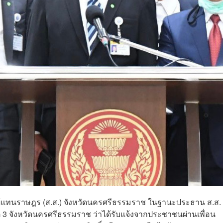
ภาผู้แทนราษฎร (ส.ส.) จังหวัดนครศรีธรรมราช ในฐานะประธาน ส.ส
 3 จังหวัดนครศรีธรรมราช ว่าได้รับแจ้งจากประชาชนผ่านเพื่อน