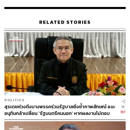
พิสูจน์อักษร: ภาวิกา ขันติศรีสกุล
TAGS:
กฎหมาย
พรรคพลังประชารัฐ
RELATED STORIES
ธณิกานต์ พรพงษาโรจน์
57
ABOUT THE AUTHOR
POLITICS
สุรเดชห่วงดึงบางพรรคร่วมรัฐบาลยิ่งซ้ำภาพลักษณ์ แนะ
THE STANDARD TEAM
157
อนุทินกล้าเปลี่ยน ‘รัฐมนตรีคนนอก’ หากผลงานไม่ตอบ
กองบรรณาธิการ THE STANDARD
โจทย์ เปิดทางคนเก่งช่วยประเทศ