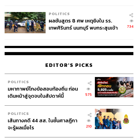
ชั่วคราว หลังเหตุใช้อาวุธปืนภายใน
โรงเรียนคลี่คลาย
POLITICS
ผลชันสูตร 8 ศพ เหตุยิงใน รร.
734
เทพศิรินทร์ นนทบุรี พบกระสุนเข้า
จุดสำคัญ ‘ศีรษะ-หน้าอก’ ครูถูกยิง
4 นัด จากระยะไกล
EDITOR'S PICKS
POLITICS
มหากาพย์โกงข้อสอบท้องถิ่น ก่อน
575
เดินหน้าสู่จุดจบในสัปดาห์นี้
POLITICS
เส้นทางคดี 44 สส. ในชั้นศาลฎีกา
210
จะรู้ผลเมื่อไร