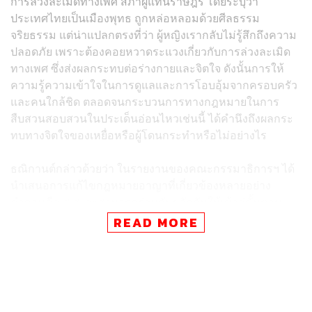
การล่วงละเมิดทางเพศ สภาผู้แทนราษฎร โดยระบุว่า
ประเทศไทยเป็นเมืองพุทธ ถูกหล่อหลอมด้วยศีลธรรม
จริยธรรม แต่น่าแปลกตรงที่ว่า ผู้หญิงเรากลับไม่รู้สึกถึงความ
ปลอดภัย เพราะต้องคอยหวาดระแวงเกี่ยวกับการล่วงละเมิด
ทางเพศ ซึ่งส่งผลกระทบต่อร่างกายและจิตใจ ดังนั้นการให้
ความรู้ความเข้าใจในการดูแลและการโอบอุ้มจากครอบครัว
และคนใกล้ชิด ตลอดจนกระบวนการทางกฎหมายในการ
สืบสวนสอบสวนในประเด็นอ่อนไหวเช่นนี้ ได้คำนึงถึงผลกระ
ทบทางจิตใจของเหยื่อหรือผู้โดนกระทำหรือไม่อย่างไร
ธณิกานต์กล่าวด้วยว่า ในรายงานของคณะกรรมาธิการฯ ได้
นำเสนอการแก้ไขกฎหมายอาญาที่เกี่ยวข้องหลายอย่าง
คำถามคือ ส.ส. จะสามารถร่วมกันผลักดันให้เข้าสู่ขั้นตอน
การเข้าชื่อเสนอร่างกฎหมายใหม่ให้ครอบคลุมและ
READ MORE
สอดคล้องบริบทโลกปัจจุบันอย่างเป็นรูปธรรมได้อย่างไร เช่น
ประเด็นการคุกคามทางเพศ ซึ่งจัดเป็นความผิดลหุโทษ ตาม
ประมวลกฎหมายอาญา ในความผิดเกี่ยวกับคดีทางเพศ
มาตรา 397 วรรค 2 ที่ระบุว่า การกระทำอันมีลักษณะส่อไป
ในทางที่จะล่วงเกินทางเพศ ต้องระวางโทษจำคุกไม่เกิน 1