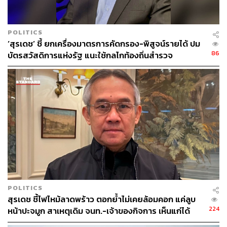
POLITICS
‘สุรเดช’ ชี้ ยกเครื่องมาตรการคัดกรอง-พิสูจน์รายได้ ปม
86
บัตรสวัสดิการแห่งรัฐ แนะใช้กลไกท้องถิ่นสำรวจ
POLITICS
สุรเดช ชี้ไฟไหม้ลาดพร้าว ตอกย้ำไม่เคยล้อมคอก แค่ลูบ
224
หน้าปะจมูก สาเหตุเดิม จนท.-เจ้าของกิจการ เห็นแก่ได้