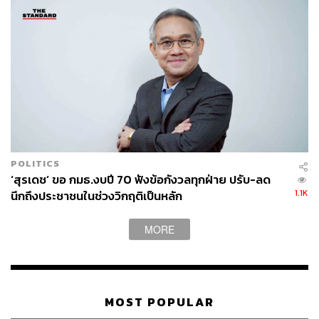
POLITICS
‘สุรเดช’ ขอ กมธ.งบปี 70 ฟังข้อกังวลทุกฝ่าย ปรับ-ลด
1.1K
นึกถึงประชาชนในช่วงวิกฤติเป็นหลัก
MORE
MOST POPULAR