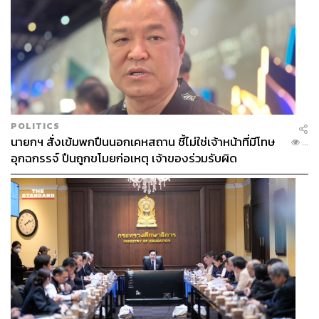
POLITICS
นายกฯ สั่งเข้มพกปืนนอกเคหสถาน ชี้ไม่ใช่เจ้าหน้าที่มีโทษ
...
อุกฉกรรจ์ ปืนถูกขโมยก่อเหตุ เจ้าของร่วมรับผิด