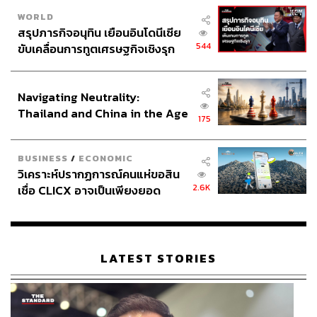
WORLD
สรุปภารกิจอนุทิน เยือนอินโดนีเซีย
544
ขับเคลื่อนการทูตเศรษฐกิจเชิงรุก
ประกาศหุ้นส่วนยุทธศาสตร์ไทย –
อินโดนีเซีย
Navigating Neutrality:
Thailand and China in the Age
175
of a New Global Order
BUSINESS
/
ECONOMIC
วิเคราะห์ปรากฏการณ์คนแห่ขอสิน
2.6K
เชื่อ CLICX อาจเป็นเพียงยอด
ภูเขาน้ำแข็ง ของปัญหาหนี้ครัว
เรือนไทยที่ถูกซุกไว้
LATEST STORIES