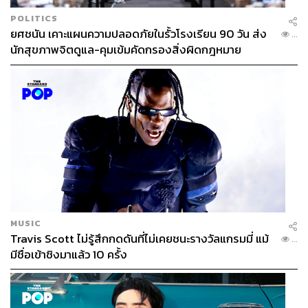
POLITICS
ยศชนัน เคาะแผนความปลอดภัยในรั้วโรงเรียน 90 วัน ส่ง
...
นักสุขภาพจิตดูแล-คุมเข้มคัดกรองสิ่งผิดกฎหมาย
MUSIC
Travis Scott ไม่รู้สึกกดดันที่ไม่เคยชนะรางวัลแกรมมี่ แม้
...
มีชื่อเข้าชิงมาแล้ว 10 ครั้ง