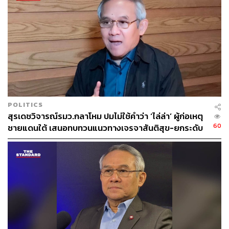
POLITICS
สุรเดชวิจารณ์รมว.กลาโหม ปมไม่ใช้คำว่า ‘ไล่ล่า’ ผู้ก่อเหตุ
60
ชายแดนใต้ เสนอทบทวนแนวทางเจรจาสันติสุข-ยกระดับ
มาตรการชายแดน