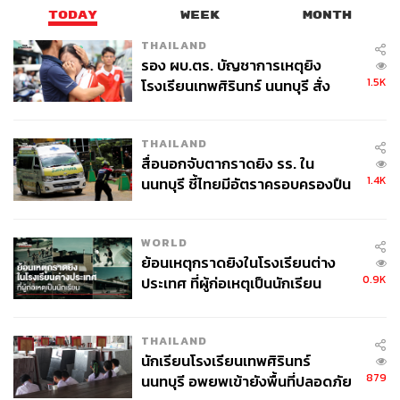
TODAY
WEEK
MONTH
THAILAND
รอง ผบ.ตร. บัญชาการเหตุยิง
1.5K
โรงเรียนเทพศิรินทร์ นนทบุรี สั่ง
ค้นหา 2 รอบยืนยันไร้คนติดค้าง พบ
ศพปู่-ย่าที่บ้านพักผู้ก่อเหตุ
THAILAND
สื่อนอกจับตากราดยิง รร. ใน
1.4K
นนทบุรี ชี้ไทยมีอัตราครอบครองปืน
สูงในระดับต้นของภูมิภาค
WORLD
ย้อนเหตุกราดยิงในโรงเรียนต่าง
0.9K
ประเทศ ที่ผู้ก่อเหตุเป็นนักเรียน
THAILAND
นักเรียนโรงเรียนเทพศิรินทร์
879
นนทบุรี อพยพเข้ายังพื้นที่ปลอดภัย