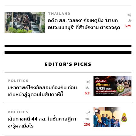
ผู้ใช้ถอดเปลี่ยนแบตเองได้ ก่อนกฎ
EU บังคับปีหน้า
THAILAND
อดีต สส. ‘ฉลอง’ ก่อเหตุยิง ‘นายก
529
อบจ.นนทบุรี’ ที่สำนักงาน ตำรวจรุด
ลงพื้นที่
EDITOR'S PICKS
POLITICS
มหากาพย์โกงข้อสอบท้องถิ่น ก่อน
621
เดินหน้าสู่จุดจบในสัปดาห์นี้
POLITICS
เส้นทางคดี 44 สส. ในชั้นศาลฎีกา
256
จะรู้ผลเมื่อไร