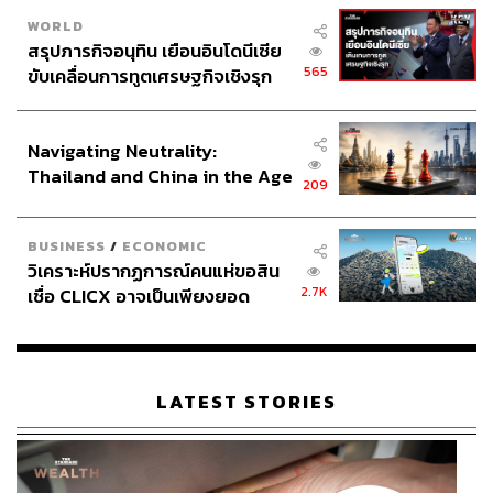
WORLD
สรุปภารกิจอนุทิน เยือนอินโดนีเซีย
565
ขับเคลื่อนการทูตเศรษฐกิจเชิงรุก
ประกาศหุ้นส่วนยุทธศาสตร์ไทย –
อินโดนีเซีย
Navigating Neutrality:
Thailand and China in the Age
209
of a New Global Order
BUSINESS
/
ECONOMIC
วิเคราะห์ปรากฏการณ์คนแห่ขอสิน
2.7K
เชื่อ CLICX อาจเป็นเพียงยอด
ภูเขาน้ำแข็ง ของปัญหาหนี้ครัว
เรือนไทยที่ถูกซุกไว้
LATEST STORIES