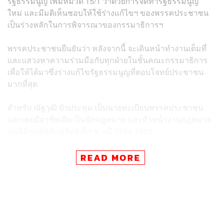
รัฐธรรมนูญ เพิ่มหมวด 15/1 ว่าด้วยการจัดทำรัฐธรรมนูญ
ใหม่ และมีมติเห็นชอบให้ใช้ร่างแก้ไขฯ ของพรรคประชาชน
เป็นร่างหลักในการพิจารณาของกรรมาธิการฯ
พรรคประชาชนยืนยันว่า หลังจากนี้ จะเดินหน้าทำงานเต็มที่
และแสวงหาความร่วมมือกับทุกฝ่ายในชั้นคณะกรรมาธิการ
เพื่อให้ได้มาซึ่งร่างแก้ไขรัฐธรรมนูญที่ตอบโจทย์ประชาชน
มากที่สุด
สำหรับ ณัฐวุฒิ บัวประทุม เป็นนายทะเบียนพรรคประชาชน
และเคยมีอาชีพเดิมเป็นนักกฎหมาย และหัวหน้างานกฎหมาย
มูลนิธิศูนย์พิทักษ์สิทธิเด็ก ช่วงปี 2544-2562
ทั้งนี้ คณะกรรมาธิการวิสามัญพิจารณาร่างแก้ไข
READ MORE
รัฐธรรมนูญ มีกรรมาธิการ 43 คน ประกอบด้วยสัดส่วนพรรค
ประชาชน 9 คน, พรรคเพื่อไทย 9 คน, พรรคภูมิใจไทย 4 คน,
พรรครวมไทยสร้างชาติ 2 คน, พรรคกล้าธรรม 2 คน, พรรค
ประชาธิปัตย์ 2 คน, พรรคพลังประชารัฐ 1 คน, พรรคชาติ
ไทยพัฒนา 1 คน และพรรคประชาชาติ 1 คน โดยมีกำหนด