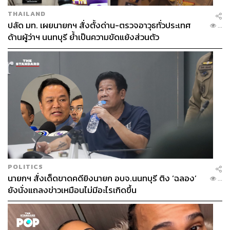
THAILAND
ปลัด มท. เผยนายกฯ สั่งตั้งด่าน-ตรวจอาวุธทั่วประเทศ
...
ด้านผู้ว่าฯ นนทบุรี ย้ำเป็นความขัดแย้งส่วนตัว
POLITICS
นายกฯ สั่งเด็ดขาดคดียิงนายก อบจ.นนทบุรี ติง ‘ฉลอง’
...
ยังนั่งแถลงข่าวเหมือนไม่มีอะไรเกิดขึ้น