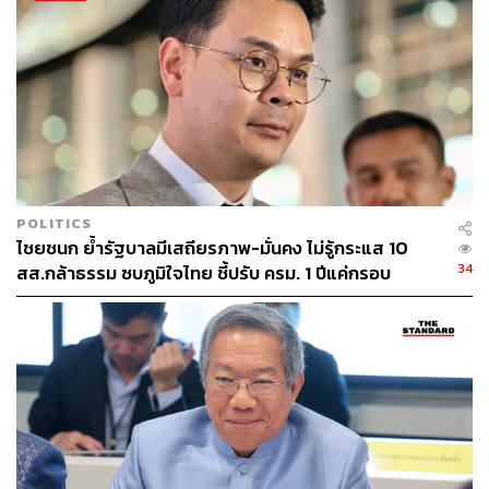
POLITICS
ไชยชนก ย้ำรัฐบาลมีเสถียรภาพ-มั่นคง ไม่รู้กระแส 10
34
สส.กล้าธรรม ซบภูมิใจไทย ชี้ปรับ ครม. 1 ปีแค่กรอบ
ประเมิน โยนนายกฯ ตัดสินใจ