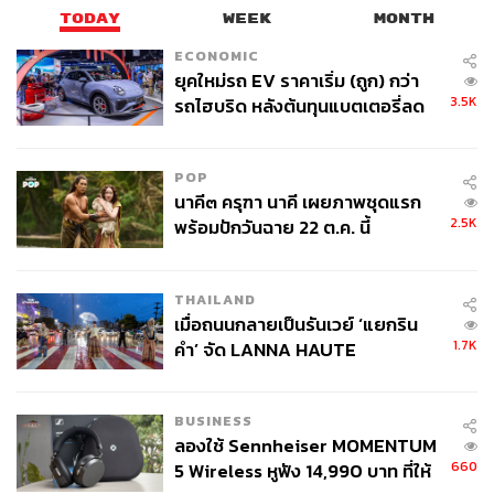
TODAY
WEEK
MONTH
ECONOMIC
ยุคใหม่รถ EV ราคาเริ่ม (ถูก) กว่า
3.5K
รถไฮบริด หลังต้นทุนแบตเตอรี่ลด
ลง - จีนแห่บุกตลาดเกิดใหม่
POP
นาคี๓ ครุฑา นาคี เผยภาพชุดแรก
2.5K
พร้อมปักวันฉาย 22 ต.ค. นี้
THAILAND
เมื่อถนนกลายเป็นรันเวย์ ‘แยกริน
1.7K
คำ’ จัด LANNA HAUTE
COUTURE กลางสายฝน
BUSINESS
ลองใช้ Sennheiser MOMENTUM
660
5 Wireless หูฟัง 14,990 บาท ที่ให้