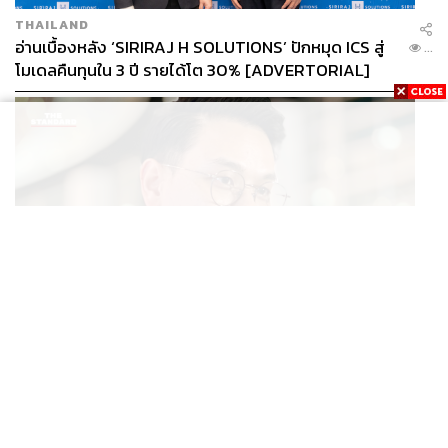
THAILAND
อ่านเบื้องหลัง ‘SIRIRAJ H SOLUTIONS’ ปักหมุด ICS สู่
...
โมเดลคืนทุนใน 3 ปี รายได้โต 30% [ADVERTORIAL]
POLITICS
ไชยชนก ย้ำรัฐบาลมีเสถียรภาพ-มั่นคง ไม่รู้กระแส 10
...
สส.กล้าธรรม ซบภูมิใจไทย ชี้ปรับ ครม. 1 ปีแค่กรอบประเมิน
โยนนายกฯ ตัดสินใจ