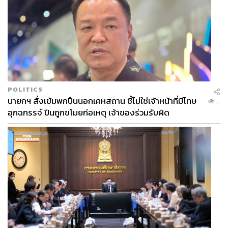
POLITICS
นายกฯ สั่งเข้มพกปืนนอกเคหสถาน ชี้ไม่ใช่เจ้าหน้าที่มีโทษ
...
อุกฉกรรจ์ ปืนถูกขโมยก่อเหตุ เจ้าของร่วมรับผิด