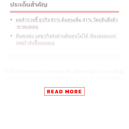
ประเด็นสำคัญ
ผลสำรวจชี้ ธุรกิจ 81% ต้นทุนเพิ่ม 41% วัตถุดิบตึงตัว
-ขาดแคลน
ต้นทุนพุ่ง แต่ธุรกิจส่งผ่านต้นทุนไม่ได้ ‘ต้องยอมแบก’
เหตุกำลังซื้ออ่อนแอ
วันนี้ (13 พฤษภาคม) นันทพงษ์ จิระเลิศพงษ์ ผู้อำนวยการ
สำนั
กงานนโยบายและยุทธศาสตร์การค้า
(ผอ.สนค.) เผยว่า ดัชนี
ราคาผู้ผลิตของไทย (Producer Price Index: PPI) ซึ่งเป็นดัชนี
READ MORE
ราคาที่ใช้วัดแรงกดดันเงินเฟ้อที่มาจากฝั่งผู้ผลิต ในเดือน
เมษายน 2569 สูงขึ้น 9.1% เทียบกับช่วงเดียวกันปีก่อน
นับเป็นการเพิ่มขึ้นสูงสุดในรอบ 42 เดือน (หรือ 3 ปี 6 เดือน)
โดยครั้งล่าสุดที่ดัชนีมีการเปลี่ยนแปลงสูงกว่าระดับนี้คือใน
เดือนตุลาคม 2565 ซึ่งมีอัตราการเปลี่ยนแปลงอยู่ที่ 9.9%