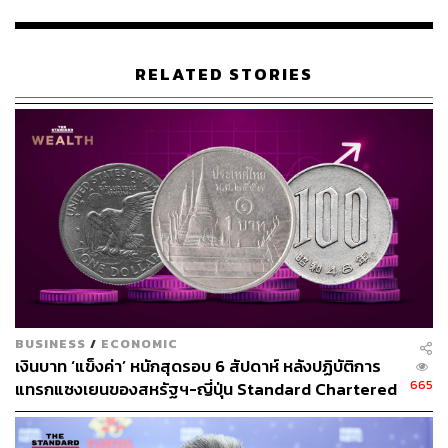
(อัตราการเปลี่ยนแปลงของดัชนีราคาผู้ผลิต ตั้งแต่ม.ค. 2561-
ปัจจุบัน)
RELATED STORIES
นันทพงษ์กล่าวต่อว่า สำหรับแนวโน้มดัชนีราคาผู้ผลิต เดือน
พฤษภาคม 2569 มีแนวโน้มขยายตัวต่อ แต่ในอัตราที่ชะลอ
ลง เหตุต้นทุนการผลิตโดยรวมยังคงอยู่ในระดับสูง โดยมีแรง
กดดันสำคัญจากราคาพลังงานในตลาดโลกที่ยังทรงตัวใน
ระดับสูง แม้ว่าความผันผวนจะลดลง ประกอบกับต้นทุนด้าน
โลจิสติกส์และค่าขนส่งที่ยังไม่ปรับลดลงอย่างมีนัยสำคัญ
รวมถึงราคาวัตถุดิบที่ยังมีความผันผวนส่งผลให้ผู้ประกอบการ
ยังคงเผชิญภาระต้นทุนอย่างต่อเนื่อง
อย่างไรก็ตาม นันทพงษ์กล่าวว่า การส่งผ่านต้นทุนที่เพิ่มขึ้น
ไปยังราคาสินค้า (Consumer Price) ยังมีข้อจำกัด จากภาวะ
BUSINESS
/
ECONOMIC
เงินบาท ‘แข็งค่า’ หนักสุดรอบ 6 สัปดาห์ หลังปฏิบัติการ
เศรษฐกิจในประเทศที่ยังฟื้นตัวไม่เต็มที่และกำลังซื้อของผู้
665
แทรกแซงเยนของสหรัฐฯ-ญี่ปุ่น Standard Chartered
บริโภคที่ยังอ่อนแอ อีกทั้ง การแข่งขันด้านราคาที่เป็นปัจจัย
เปิดเป้าสิ้นปีนี้จ่อแข็งต่อแตะ 32.50 บาทต่อดอลลาร์
กดดันให้ผู้ประกอบการไม่สามารถปรับราคาสินค้าได้อย่าง
เต็มที่ส่งผลให้การขยายตัวของดัชนีราคาผู้ผลิตอาจจะชะลอ