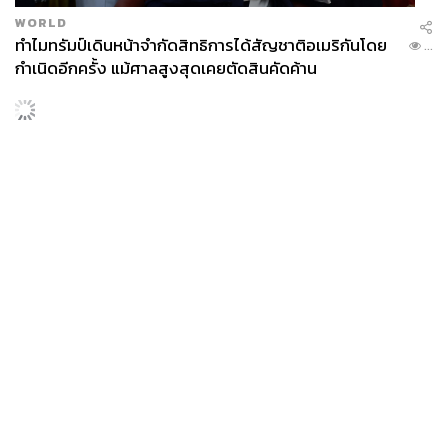
WORLD
ทำไมทรัมป์เดินหน้าจำกัดสิทธิการได้สัญชาติอเมริกันโดย
...
กำเนิดอีกครั้ง แม้ศาลสูงสุดเคยตัดสินคัดค้าน
ENTERTAINMENT
เก้า นพเก้า และ พาย รินรดา เตรียมร่วมงานกันใน ‘รสกาล
...
Enchanted Taste In Time’