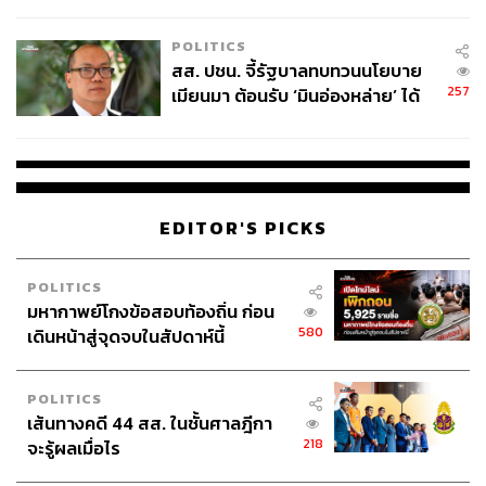
ไทยพลัส’ เฟส 2 รอประเมินความ
สะท้อนให้เห็นว่าในปัจจุบันธุรกิจมีความสามารถในการแบก
เหมาะสม
รับต้นทุนที่เพิ่มขึ้นได้น้อยลง
POLITICS
สส. ปชน. จี้รัฐบาลทบทวนนโยบาย
257
เมียนมา ต้อนรับ ‘มินอ่องหล่าย’ ได้
สามารถติดตาม THE STANDARD WEALTH
แค่สัญญาว่างเปล่า
ผ่านแอปพลิเคชันต่างๆ ที่คุณสะดวกหรือใช้งานอยู่แล้วได้เลย
EDITOR'S PICKS
TAGS:
นันทพงษ์ จิระเลิศพงษ์
ธนาคารแห่งประเทศไทย
ตะวันออกกลาง
ธุรกิจไทย
วิกฤตพลังงาน
POLITICS
ดัชนีราคาผู้ผลิต
ดัชนีราคาผู้ผลิต (PPI)
ต้นทุน
มหากาพย์โกงข้อสอบท้องถิ่น ก่อน
580
เดินหน้าสู่จุดจบในสัปดาห์นี้
POLITICS
เส้นทางคดี 44 สส. ในชั้นศาลฎีกา
218
จะรู้ผลเมื่อไร