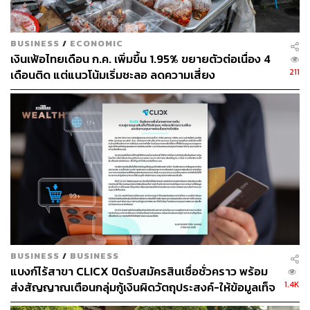
BUSINESS
/
ECONOMIC
เงินเฟ้อไทยเดือน ก.ค. เพิ่มขึ้น 1.95% ขยายตัวต่อเนื่อง 4
211
เดือนติด แต่แนวโน้มเริ่มชะลอ ลดความเสี่ยง
Stagflation
ต้นทุนพุ่ง แต่ธุรกิจส่งผ่านต้นทุนไม่ได้ ‘ต้องยอม
แบก’ เหตุกำลังซื้ออ่อนแอ
BUSINESS
/
BUSINESS
แบงก์ไร้สาขา CLICX ปิดรับสมัครสินเชื่อชั่วคราว พร้อม
1.4K
ส่งสัญญาณเตือนกลุ่มกู้เงินผิดวัตถุประสงค์-ให้ข้อมูลเท็จ
แม้ต้นทุนจะสูงขึ้น แต่ผลสำรวจ BSI ชี้ว่าผู้ประกอบการส่วน
เตรียมดำเนินคดีเด็ดขาด