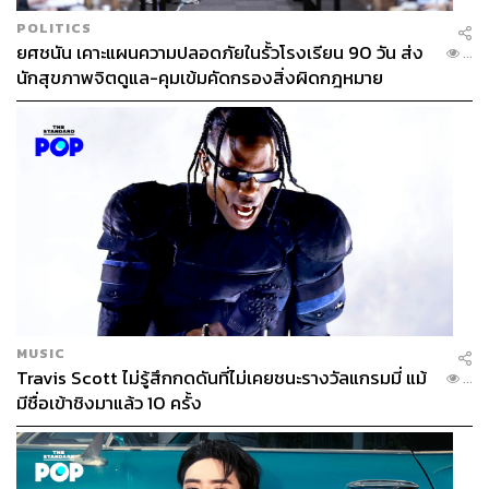
POLITICS
ยศชนัน เคาะแผนความปลอดภัยในรั้วโรงเรียน 90 วัน ส่ง
...
นักสุขภาพจิตดูแล-คุมเข้มคัดกรองสิ่งผิดกฎหมาย
MUSIC
Travis Scott ไม่รู้สึกกดดันที่ไม่เคยชนะรางวัลแกรมมี่ แม้
...
มีชื่อเข้าชิงมาแล้ว 10 ครั้ง