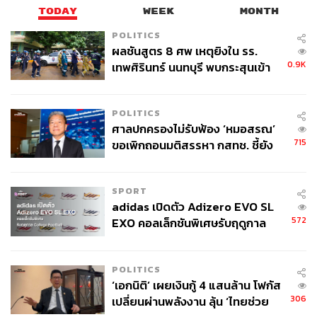
TODAY
WEEK
MONTH
POLITICS
ผลชันสูตร 8 ศพ เหตุยิงใน รร.
0.9K
เทพศิรินทร์ นนทบุรี พบกระสุนเข้า
จุดสำคัญ ‘ศีรษะ-หน้าอก’ ครูถูกยิง
4 นัด จากระยะไกล
POLITICS
ศาลปกครองไม่รับฟ้อง ‘หมอสรณ’
715
ขอเพิกถอนมติสรรหา กสทช. ชี้ยัง
ไม่ใช่ผู้เดือดร้อนเสียหาย
อย่างไรก็ตาม เมื่อเทียบกับอดีตช่วงสงครามรัสเซีย-ยูเครนปี
SPORT
2565 พบว่า สัดส่วนของธุรกิจที่จำเป็นต้องปรับราคาขึ้นนั้นมี
adidas เปิดตัว Adizero EVO SL
จำนวนเพิ่มมากขึ้น
572
EXO คอลเล็กชันพิเศษรับฤดูกาล
College Football
เห็นได้จากกลุ่มผู้ประกอบการที่เลือก ‘ไม่ปรับราคา’ หรือแบก
รับต้นทุนไว้เอง มีสัดส่วนลดลงอย่างชัดเจน โดยในช่วง
POLITICS
‘เอกนิติ’ เผยเงินกู้ 4 แสนล้าน โฟกัส
สงครามรัสเซีย-ยูเครน มีธุรกิจถึง 40% ที่ไม่ปรับราคา แต่ใน
306
เปลี่ยนผ่านพลังงาน ลุ้น ‘ไทยช่วย
ช่วงสงคราม Middle East ตัวเลขนี้ลดลงเหลือเพียง 29%