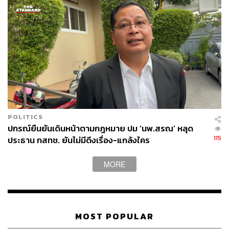
ใหญ่ไม่สามารถผลักภาระต้นทุนไปให้ผู้บริโภคได้ทั้งหมด
โดยเลือกที่จะปรับราคาสินค้าขึ้นเพียงบางส่วนเท่านั้น ไม่เท่า
ต้นทุน เนื่องจากข้อจำกัดด้านกำลังซื้อ และการแข่งขัน
โดยจากคำถามที่ว่าใน 3 เดือนข้างหน้า จะขึ้นราคามากน้อย
เพียงใดของต้นทุนที่เพิ่มขึ้น พบว่า
29% ของผู้ตอบแบบสอบถาม ไม่ปรับราคา
35% ของผู้ตอบแบบสอบถาม ปรับเพิ่ม 21-30%
19% ของผู้ตอบแบบสอบถาม ปรับเพิ่ม 11-20%
POLITICS
10% ของผู้ตอบแบบสอบถาม ปรับเพิ่มไม่เกิน 10%
ปกรณ์ยืนยันเดินหน้าตามกฎหมาย ปม ‘นพ.สรณ’ หลุด
6% ของผู้ตอบแบบสอบถาม ปรับเพิ่มมากกว่า 30%
115
ประธาน กสทช. ยันไม่มีดึงเรื่อง-แกล้งใคร
MORE
MOST POPULAR