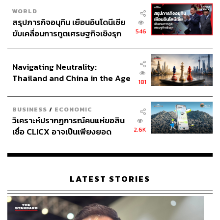
190
WORLD
สรุปภารกิจอนุทิน เยือนอินโดนีเซีย
546
ขับเคลื่อนการทูตเศรษฐกิจเชิงรุก
ABOUT THE AUTHOR
ประกาศหุ้นส่วนยุทธศาสตร์ไทย –
อินโดนีเซีย
วาราดา ทองจำนงค์
Navigating Neutrality:
Content Creator สำนักข่าว THE
Thailand and China in the Age
STANDARD WEALTH
181
of a New Global Order
ABOUT THE PHOTOGRAPHER
BUSINESS
/
ECONOMIC
ฐานิส สุดโต
วิเคราะห์ปรากฏการณ์คนแห่ขอสิน
บรรณาธิการภาพ ประจำสำนักข่าว THE
2.6K
เชื่อ CLICX อาจเป็นเพียงยอด
STANDARD
ภูเขาน้ำแข็ง ของปัญหาหนี้ครัว
เรือนไทยที่ถูกซุกไว้
LATEST STORIES