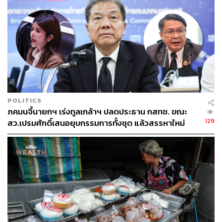
ลงหรือทรงตัวอย่างต่อเนื่อง
ผลสำรวจชี้ ธุรกิจ 81% ต้นทุนเพิ่ม 41% วัตถุดิบ
ตึงตัว-ขาดแคลน
สอดคล้องกับ ผลสำรวจความเชื่อมั่นทางธุรกิจฉบับพิเศษ
POLITICS
(BSI Special) เดือนเม.ย. 2569 ของธนาคารแห่งประเทศไทย
ภคมนจี้นายกฯ เร่งทูลเกล้าฯ ปลดประธาน กสทช. ขณะ
(ธปท.) ที่มีผู้ตอบแบบสอบถาม 217 ราย พบว่า ธุรกิจส่วนใหญ่
129
สว.เปรมศักดิ์เสนอยุบกรรมการทั้งชุด แล้วสรรหาใหม่
ได้รับผลกระทบอย่างหนักจากต้นทุนที่พุ่งสูงขึ้น และหลาย
แห่งกำลังเผชิญกับปัญหาวัตถุดิบขาดแคลน โดยมีรายละเอียด
ดังนี้
81% ของธุรกิจเผชิญกับปัญหาต้นทุนที่เพิ่มสูงขึ้นอย่าง
ฉับพลัน
41% เผชิญกับปัญหาวัตถุดิบตึงตัวหรือขาดแคลน
32% มีคำสั่งซื้อหรือยอดขายลดลง