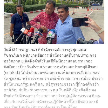
วันนี้ (25 กรกฎาคม) ที่สำนักงานอัยการสูงสุด ถนน
รัชดาภิเษก พนักงานอัยการ สำนักงานคดีปราบปรามการ
ทุจริตภาค 3 นัดฟังคำสั่งในคดีที่พนักงานสอบสวน กอง
บังคับการป้องกันปราบปรามการทุจริตและประพฤติมิชอบ
(บก.ปปป.) ได้นำสำนวนพร้อมความเห็นสมควรสั่งฟ้อง ยศว
ริศ ชูกล่อม หรือ เจ๋ง ดอกจิก อดีตข้าราชการการเมือง ประจำ
สำนักนายกรัฐมนตรี และ ศรีสุวรรณ จรรยา ผู้นำองค์กรรัก
ชาติ รักแผ่นดิน กับพวกรวม 5 คน ในคดีที่ ณัฏฐกิตติ์ ของ
ทิพย์ อธิบดีกรมการข้าว กล่าวหาว่า กลุ่มผู้ต้องหารวม 5 คน
เกี่ยวกับกรณีเป็นเจ้าพนักงานปฏิบัติหน้าที่โดยมิชอบ และมี
การเรียกรับทรัพย์สินรวมทั้งผลประโยชน์อื่นๆ