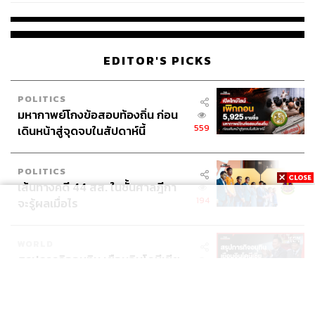
โรงเรียนคลี่คลาย
EDITOR'S PICKS
POLITICS
มหากาพย์โกงข้อสอบท้องถิ่น ก่อน
559
เดินหน้าสู่จุดจบในสัปดาห์นี้
POLITICS
เส้นทางคดี 44 สส. ในชั้นศาลฎีกา
194
จะรู้ผลเมื่อไร
WORLD
สรุปภารกิจอนุทิน เยือนอินโดนีเซีย
539
ขับเคลื่อนการทูตเศรษฐกิจเชิงรุก
ประกาศหุ้นส่วนยุทธศาสตร์ไทย –
อินโดนีเซีย