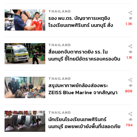
THAILAND
รอง ผบ.ตร. บัญชาการเหตุยิง
1.3K
โรงเรียนเทพศิรินทร์ นนทบุรี สั่ง
ค้นหา 2 รอบยืนยันไร้คนติดค้าง พบ
ศพปู่-ย่าที่บ้านพักผู้ก่อเหตุ
THAILAND
สื่อนอกจับตากราดยิง รร. ใน
1.1K
นนทบุรี ชี้ไทยมีอัตราครอบครองปืน
สูงในระดับต้นของภูมิภาค
THAILAND
สรุปมหากาพย์กล้องส่องพระ
808
ZEISS Blue Marine จากสัญญา
ผลิต 8.3 ล้าน สู่ข้อพิพาท ‘มา
เวลล์ฯ’ ฟ้อง ‘โทน บางแค’ ผิดนัด
THAILAND
จ่ายหนี้-แอบระบุแบรนด์
นักเรียนโรงเรียนเทพศิรินทร์
794
นนทบุรี อพยพเข้ายังพื้นที่ปลอดภัย
ชั่วคราว หลังเหตุใช้อาวุธปืนภายใน