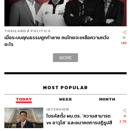
THAILAND
/
POLITICS
เมื่อระบบคุณธรรมถูกทำลาย คนไทยจะเหลือความหวัง
140
อะไร
MORE
MOST POPULAR
TODAY
WEEK
MONTH
INTERVIEW
ไขรหัสตั้ง ผบ.ตร. ‘ความสามารถ
2.7K
vs อาวุโส’ และอนาคตการปฏิรูปสี
กากี กับ พล.ต.อ. เอก อังสนานนท์