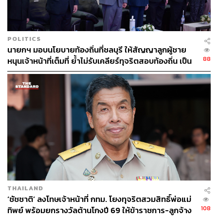
POLITICS
นายกฯ มอบนโยบายท้องถิ่นที่ชลบุรี ให้สัญญาลูกผู้ชาย
88
หนุนเจ้าหน้าที่เต็มที่ ย้ำไม่รับเคลียร์ทุจริตสอบท้องถิ่น เป็น
117
ตราบาป ลอยอังคารก็ลบไม่ออก
ABOUT THE AUTHOR
THE STANDARD TEAM
กองบรรณาธิการ THE STANDARD
THAILAND
‘ชัชชาติ’ ลงโทษเจ้าหน้าที่ กทม. โยงทุจริตสวมสิทธิ์พ่อแม่
108
ทิพย์ พร้อมยกรางวัลต้านโกงปี 69 ให้ข้าราชการ-ลูกจ้าง