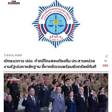
กลุ่มผู้ต้องหาไม่มีพฤติการณ์หลบหนี จึงยื่นขออนุญาตต่อ สุร
พันธ์ กิจพ่อค้า อธิบดีอัยการ สำนักงานคดีปราบปรามการ
ทุจริต ขอไม่ฝากขังผู้ต้องหาทั้งหมดและปล่อยชั่วคราวไป
โดยอธิบดีอัยการ สำนักงานคดีปราบปรามการทุจริต มีคำสั่ง
อนุญาตไม่ฝากขัง ให้ปล่อยตัวชั่วคราว และให้มาพบพนักงาน
อัยการตามกำหนดในวันที่ 28 สิงหาคม 2567
สำหรับคดีนี้ ณัฏฐกิตติ์ได้แจ้งความร้องทุกข์กล่าวโทษ ยศว
ริศ ชูกล่อม หรือ เจ๋ง ดอกจิก และ ศรีสุวรรณ จรรยา กับพวก
THAILAND
มีพฤติการณ์เรียกรับเงิน เพื่อแลกกับการไม่ร้องเรียนเรื่อง
เปิดแนวทาง ปปง. ทำคดีโกงสอบท้องถิ่น ประสานหน่วย
ทุจริต จนนำไปสู่การจับกุมผู้ต้องหาทั้งหมด โดยยศวริศกับ
490
งานรัฐเร่งหาหลักฐาน ชี้หากชัดเจนพร้อมยึดทรัพย์ทันที
พวกถูกแจ้งข้อกล่าวหาทั้งหมดคนละ 6 ข้อหา ซึ่งพนักงาน
สอบสวน กองปราบปราม นำสำนวนพร้อมตัวผู้ต้องหามาส่ง
ฟ้องต่อพนักงานอัยการเมื่อวันที่ 16 กรกฎาคม 2567
TAGS:
สำนักงานอัยการสูงสุด
การตบทรัพย์
ยศวริศ ชูกล่อม
ศรีสุวรรณ จรรยา
การทุจริต
กรมการข้าว