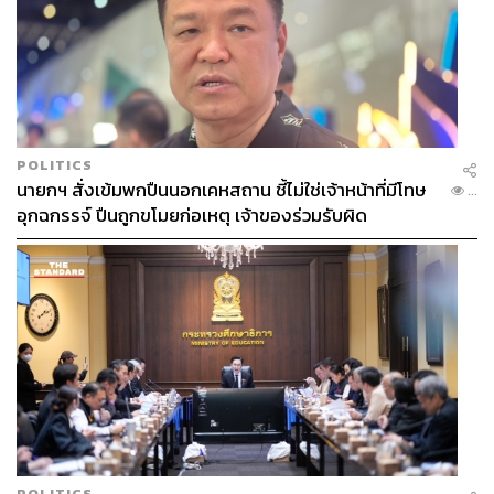
111
ABOUT THE AUTHOR
POLITICS
นายกฯ สั่งเข้มพกปืนนอกเคหสถาน ชี้ไม่ใช่เจ้าหน้าที่มีโทษ
สมศักดิ์ จันทวิชชประภา
...
อุกฉกรรจ์ ปืนถูกขโมยก่อเหตุ เจ้าของร่วมรับผิด
โปรดิวเซอร์ คอลัมนิสต์ และบรรณาธิการ ผู้
หลงใหลในความตื่นเต้นของกีฬาและความ
สงบของการอ่านหนังสือเงียบๆ
POLITICS