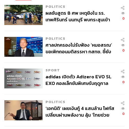
POLITICS
ผลชันสูตร 8 ศพ เหตุยิงใน รร.
และชื่อทั้ง 2 ชื่อนี้ก็ยัดเยียดความพ่ายแพ้ในรอบชิงฯ แกรนด์ส
0
เทพศิรินทร์ นนทบุรี พบกระสุนเข้า
แลมให้ซเวเรฟอีกคนละครั้งในเฟรนช์ โอเพน 2024 และ
จุดสำคัญ ‘ศีรษะ-หน้าอก’ ครูถูกยิง
ออสเตรเลียน โอเพน 2025
4 นัด จากระยะไกล
POLITICS
อันที่จริงแล้ว ความพ่ายแพ้ที่โรลังด์ การ์รอส ในปี 2024 ต่อ
ศาลปกครองไม่รับฟ้อง ‘หมอสรณ’
อัลการาซ ทางซเวเรฟออกมายอมรับว่าเป็นความทรงจำที่
0
ขอเพิกถอนมติสรรหา กสทช. ชี้ยัง
เลวร้ายที่สุดด้วย
ไม่ใช่ผู้เดือดร้อนเสียหาย
อย่างไรก็ตาม หลังจากความเจ็บปวดทั้งหมด ซาช่ายังคงลุก
SPORT
ขึ้นและเดินหน้าต่อไป จนมาเจอกับโอกาสที่ดีที่สุดในเฟรนช์
adidas เปิดตัว Adizero EVO SL
โอเพน ครั้งนี้ และเขาก็ไม่ยอมพลาดอีก
0
EXO คอลเล็กชันพิเศษรับฤดูกาล
College Football
สำหรับคนทั่วไป ชัยชนะเหนือฟลาวิโอ โคโบลลี อาจจะหมาย
POLITICS
ถึงแชมป์แกรนด์สแลม แต่สำหรับซเวเรฟ มันคือสิ่งที่เขารอ
‘เอกนิติ’ เผยเงินกู้ 4 แสนล้าน โฟกัส
คอยมาทั้งชีวิต สายตาตอนที่เขากอดถ้วยรางวัลไว้แน่นและ
0
เปลี่ยนผ่านพลังงาน ลุ้น ‘ไทยช่วย
กล่าวขอบคุณทุกฝ่าย มันมีความดีใจทะลุออกมาอย่างเห็นได้
ไทยพลัส’ เฟส 2 รอประเมินความ
ชัด
เหมาะสม