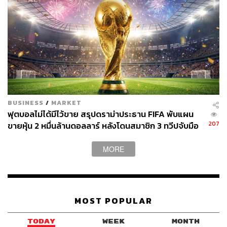
ทองโอลิมปิก เขาก็คว้ามาครองได้สำเร็จแล้ว
สิ่งเดียวที่เขายังขาดไปในอาชีพคือการได้ขึ้นชื่อว่าเป็นแชมป์
แกรนด์สแลม เพียงแต่ซาช่าอาจจะเป็นคนที่โชคร้ายไปสัก
หน่อย เพราะเขาเทิร์นโปรในปี 2013 ซึ่งเป็นยุคที่ บิ๊ก 3 อย่าง
นาดาล, เฟเดอเรอร์ และ ยอโควิชยังผลัดกันไล่ล่าความสำเร็จ
ในยุคที่ยอดมนุษย์เรืองอำนาจเหนือวงการเทนนิส อย่าว่าแต่
BUSINESS
/
MARKET
จะลุ้นแชมป์เลย การจะเข้าชิงแกรนด์สแลมยังเป็นเรื่องลำบาก
ฟุตบอลไม่ได้มีไว้ขาย สรุปดราม่าประธาน FIFA พับแผน
207
ขายหุ้น 2 หมื่นล้านดอลลาร์ หลังโดนสมาชิก 3 ทวีปจับมือ
กว่าซาช่าจะได้ชิงฯ แกรนด์สแลมครั้งแรก คือ 8 ปีหลังจาก
คว่ำบาตร
เทิร์นโปร แต่นั่นเป็นครั้งแรกที่เขาต้องพบกับความเจ็บปวด
MORE
จากการพ่ายโดมินิค ธีม ในรอบชิงชนะเลิศยูเอส โอเพน 2-3
เซต ทั้งที่นำไปก่อน 2-0
หลังจากนั้นวงการเทนนิสชายก็ผลัดใบ โรเจอร์-ราฟา โรยลา
MOST POPULAR
และอำลา โนเล่ก็ไม่เหมือนเดิม แต่ความโหดร้ายของเวทียอด
มนุษย์ยังไม่เปลี่ยนไป เพราะคนที่ก้าวขึ้นมาชื่อว่าคาร์ลอส อัล
TODAY
WEEK
MONTH
การาซ กับยานนิก ซินเนอร์