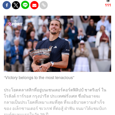
111
“Victory belongs to the most tenacious”
ประโยคคลาสสิกที่อยู่บนเชนเตอร์คอร์ตฟิลิปป์ ชาตริเยร์ ใน
โรลังด์ การ์รอส กรุงปารีส ประเทศฝรั่งเศส ซึ่งมันอาจจะ
กลายเป็นประโยคที่เหมาะสมที่สุด ที่จะอธิบายความสำเร็จ
ของ อเล็กซานเดอร์ ซเวเรฟ ที่ต่อสู้ ฝ่าฟัน จนมาได้แชมป์แก
รนด์สแลมแรกในวัย 29 ปี