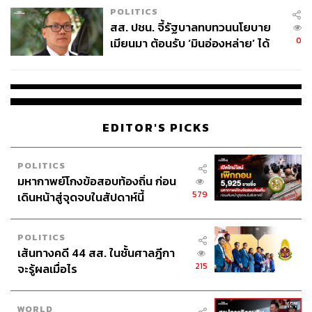
POLITICS
หลังจากความพ่ายแพ้ ล้มเหลว เจ็บปวดในรอบชิงฯ ถึง 3 ครั้ง
สส. ปชน. จี้รัฐบาลทบทวนนโยบาย
และในรอบอื่นๆ นับไม่ถ้วน ในที่สุดซเวเรฟก็มาถึงจุดนี้
0
เมียนมา ต้อนรับ ‘มินอ่องหล่าย’ ได้
แค่สัญญาว่างเปล่า
บางคนอาจจะบอกว่าเป็นเพราะเขาโชคดีที่ไม่เจอกับยอด
มนุษย์ในรายการนี้ จนทำให้เขามีโอกาสคว้าแชมป์ แต่ก็เป็น
เขาเองไม่ใช่หรือที่คว้าโอกาสที่ลอยมานั้นไว้ได้ และยังไม่
ต้องนับว่าโชคก็อาจจะนับเป็นฝีมืออย่างหนึ่งเช่นกัน
EDITOR'S PICKS
ในวินาทีที่ซเวเรฟรับถ้วยรางวัลแล้วมองสูงขึ้นไป เขาคงเห็น
POLITICS
ประโยค “Victory belongs to the most tenacious” บน
มหากาพย์โกงข้อสอบท้องถิ่น ก่อน
อัฒจันทร์สนาม
579
เดินหน้าสู่จุดจบในสัปดาห์นี้
และมันอาจจะบอกเขาว่า ถ้วยรางวัลในมือ คู่ควรกับเขาแล้ว
ก็ได้
POLITICS
เส้นทางคดี 44 สส. ในชั้นศาลฎีกา
215
จะรู้ผลเมื่อไร
ภาพ:
Jean Catuffe / Getty Images
อ้างอิง
https://www.bbc.com/sport/tennis/articles/c992081nn
WORLD