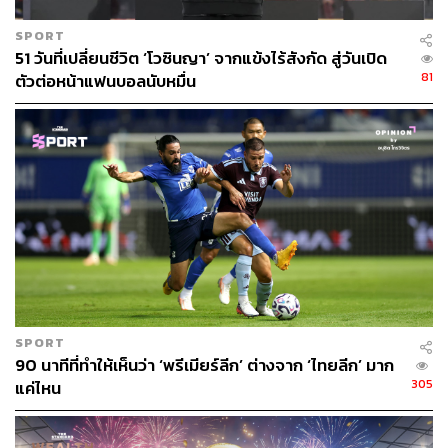
โดยเหล่านักเทนนิสระดับเหนือมนุษย์ ย่าง โรเจอร์ เฟเดอเรอ
ร์, ราฟาเอล นาดาล, โนวัค ยอโควิช, คาร์ลอส อัลการาซ
SPORT
หรือ ยานนิค ซินเนอร์
51 วันที่เปลี่ยนชีวิต ‘โวซินญา’ จากแข้งไร้สังกัด สู่วันเปิด
81
ตัวต่อหน้าแฟนบอลนับหมื่น
แต่ในปีนี้สายการแข่งขันเปิดกว้างขึ้นหลังจากที่อัลการาซ
ถอนตัวเพราะบาดเจ็บข้อมือ, ซินเนอร์ป่วยและเป็นตะคริวตก
รอบไปก่อน รวมถึงยอโควิชที่แพ้ให้กับดาวรุ่งอย่างชูเอา ฟอน
เซกา
ทำให้การชิงชัยครั้งนี้กลายเป็นโอกาสของเหล่านักเทนนิสที่
ถูกขนานนามว่าเป็น ‘ปุถุชน’ ที่ต้องสู้กันเพื่อก้าวขึ้นไปคว้า
โอกาสที่หาได้ยากนี้
และถึงแม้จะเป็นปุถุชนเหมือนกัน แต่ซเวเรฟก็ยังโดดเด่นใน
บรรดาคนเหล่านั้น
SPORT
90 นาทีที่ทำให้เห็นว่า ‘พรีเมียร์ลีก’ ต่างจาก ‘ไทยลีก’ มาก
305
แค่ไหน
ซเวเรฟคว้าแชมป์มาสเตอร์ส 1000 ได้ 7 รายการตลอดอาชีพ
โดยส่วนใหญ่ที่ทำได้จะเกิดขึ้นในผืนแผ่นดินยุโรป (5 จาก 7
ครั้ง) และยังเป็นแชมป์ ATP ไฟนอลส์ อีก 2 สมัย แม้แต่เหรียญ