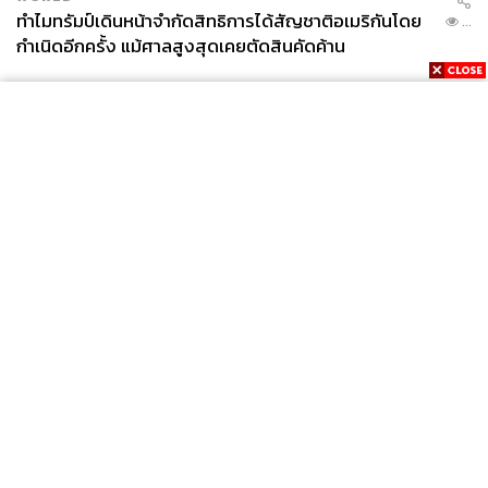
ทำไมทรัมป์เดินหน้าจำกัดสิทธิการได้สัญชาติอเมริกันโดย
...
กำเนิดอีกครั้ง แม้ศาลสูงสุดเคยตัดสินคัดค้าน
News
Wealth
Pop
Podcast
Video
Now
Opinion
Careers
Events
Privacy
About
Contact
Policy
FOR
ADVERTISING
MEMBERSHIP