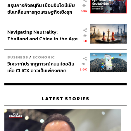
pko
สรุปภารกิจอนุทิน เยือนอินโดนีเซีย
https://www.bbc.com/sport/tennis/articles/c1ky3ddv1
546
ขับเคลื่อนการทูตเศรษฐกิจเชิงรุก
vzo
ประกาศหุ้นส่วนยุทธศาสตร์ไทย –
https://www.nytimes.com/athletic/7340383/2026/06/0
อินโดนีเซีย
Navigating Neutrality:
7/alexander-zverev-grand-slam-title-domestic-abuse-
Thailand and China in the Age
allegations/
181
of a New Global Order
https://www.nytimes.com/athletic/7340384/2026/06/0
7/grand-slam-french-open-final-cobolli-zverev/
BUSINESS
/
ECONOMIC
https://www.espn.com/tennis/story/_/id/48992847/ale
วิเคราะห์ปรากฏการณ์คนแห่ขอสิน
xander-zverev-wins-french-open-claims-1st-grand-sl
2.6K
เชื่อ CLICX อาจเป็นเพียงยอด
am-title
ภูเขาน้ำแข็ง ของปัญหาหนี้ครัว
เรือนไทยที่ถูกซุกไว้
TAGS:
กีฬาฟุตบอล
Alexander Zverev
LATEST STORIES