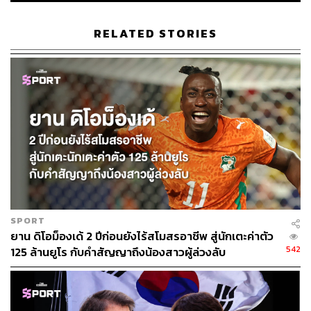
แต่ในเซตที่ 4 ซาช่าเริ่มมีอาการล้าและแสดงความประหม่า
ออกมา คล้ายกับเหตุการณ์ในนัดชิงปี 2024 ที่เขาแพ้อัลกา
RELATED STORIES
ราซ ที่ตอนนั้นนำก่อน 2-1 เซต แม้ในแมตช์นี้เขาจะพยายาม
ฮึดสู้จนไล่มาเสมอที่ 5-5 แต่โคโบลลี ก็ยังนิ่งพอที่จะเอาชนะ
ในช่วงไทเบรกและลากการแข่งขันไปถึงเซตตัดสิน
ในเซตตัดสิน แม้โคโบลลีจะมีโมเมนตัมจากการชนะเซตสี่
แต่เขากลับไม่สามารถรักษามาตรฐานเดิมได้ เขาพลาดลูกโอ
เวอร์เฮดที่ตั้งมาให้สแมชหลายครั้งและตัดสินใจเลือกช็อตผิด
พลาดในจังหวะวิกฤต ในขณะที่ซเวเรฟแม้ร่างกายจะดูอ่อน
ล้าแต่ก็ใช้ความเก๋าเกมเอาชนะไปได้อย่างขาดลอย 6-1 ใน
เซตสุดท้าย
SPORT
ปฏิเสธไม่ได้ว่าการเคยผ่านจุดชี้เป็นชี้ตายในเซตที่ 5 ของแก
ยาน ดิโอม็องเด้ 2 ปีก่อนยังไร้สโมสรอาชีพ สู่นักเตะค่าตัว
รนด์สแลม และพลาดมาก่อนของซาช่า ทำให้เขารับมือกับ
542
125 ล้านยูโร กับคำสัญญาถึงน้องสาวผู้ล่วงลับ
แรงกดดันได้ดีกว่าในช่วงท้าย แม้ว่าสภาพร่างกายจะเริ่ม
ถดถอยก็ตาม
และแม้จะเหนื่อยเท่าไหร่ อ่อนล้าแค่ไหน แต่ทันทีที่เขาคว้า