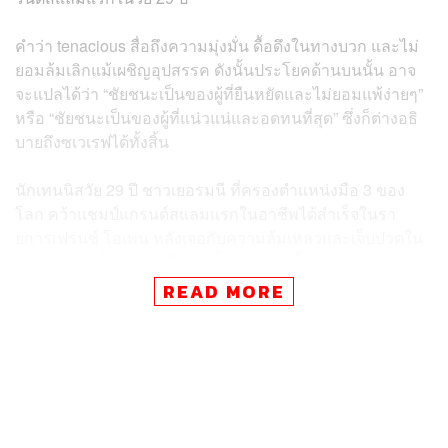
คำว่า tenacious สื่อถึงความมุ่งมั่น ดื้อดึงในทางบวก และไม่
ยอมล้มเลิกแม้เผชิญอุปสรรค ดังนั้นประโยคด้านบนนั้น อาจ
จะแปลได้ว่า “ชัยชนะเป็นของผู้ที่ยืนหยัดและไม่ยอมแพ้ง่ายๆ”
หรือ “ชัยชนะเป็นของผู้ที่แน่วแน่และอดทนที่สุด” ซึ่งก็ต่างอธิ
บายถึงซเวเรฟได้ทั้งสิ้น
นักเทนนิสวัย 29 ปี ชาวเยอรมนี ที่ครองตำแหน่งมือ 3 ของ
โลก คว้าแชมป์แกรนด์สแลมแรกในอาชีพได้สำเร็จในรา
ยการเฟรนช์ โอเพน หลังเจอกับความล้มเหลวและเจ็บปวดใน
นัดชิงแกรนด์สแลมมาถึง 3 ครั้งก่อนหน้านี้
READ MORE
เขาเอาชนะฟลาวิโอ โคโบลลี นักหวดมือ 14 ของโลกจาก
อิตาลีในรอบชิงชนะเลิศไปได้ 3-2 เซต สกอร์ 6-1, 4-6, 6-4, 6-
7 ไทเบรก 5-7 และ 6-1 ซึ่งเป็นการยุติการรอคอยหลังจาก
เทิร์นโปรมานาน 13 ปี
ชัยชนะครั้งนี้เกิดขึ้นในสถานที่เดียวกับที่เขาเคยพ่ายแพ้อย่าง