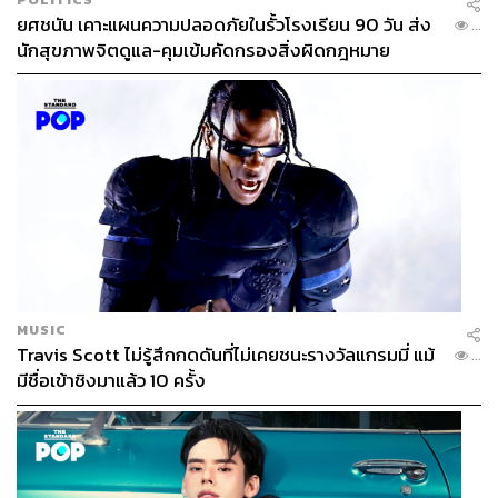
ยศชนัน เคาะแผนความปลอดภัยในรั้วโรงเรียน 90 วัน ส่ง
...
นักสุขภาพจิตดูแล-คุมเข้มคัดกรองสิ่งผิดกฎหมาย
MUSIC
Travis Scott ไม่รู้สึกกดดันที่ไม่เคยชนะรางวัลแกรมมี่ แม้
...
มีชื่อเข้าชิงมาแล้ว 10 ครั้ง