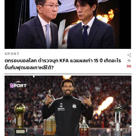
ชัยชนะได้สำเร็จ เขาก็ทิ้งตัวลง เอามือปิดหน้าและเหมือนจะมี
น้ำตาหลั่งออกมา
การรอคอยของเขายาวนาน 13 ปี ที่ผ่านความเจ็บปวดมานับ
ไม่ถ้วน สิ้นสุดลง ณ จุดจุดนั้น
สำหรับซเวเรฟ ฟิลิปป์ ชาตริเยร์ เคยเป็นสถานที่แห่งความทรง
SPORT
จำที่เลวร้าย ทั้งการบาดเจ็บเอ็นข้อเท้าอย่างรุนแรงในปี 2022
ตกรอบบอลโลก ตำรวจบุก KFA แฉแผลเก่า 15 ปี เกิดอะไร
และการแพ้ในรอบชิง 5 เซตต่ออัลการาซ เมื่อสองปีก่อนหน้า
96
ขึ้นกับฟุตบอลเกาหลีใต้?
การชนะครั้งนี้จึงเป็นการล้างความรู้สึกเหล่านั้นออกไป
ทั้งหมด
ซเวเรฟกล่าวหลังแมตช์ว่าเขาไม่สนใจหากใครจะมองว่าเขา
เป็นผู้เล่นที่แย่ที่สุดที่เคยได้แชมป์แกรนด์สแลม เพราะสิ่งที่
สำคัญที่สุดคือเขาสามารถคว้าถ้วยรางวัลมาครองได้สำเร็จ
แล้ว
โดยปกติแล้ว รอบชิงชนะเลิศแกรนด์สแลมมักถูกครอบครอง