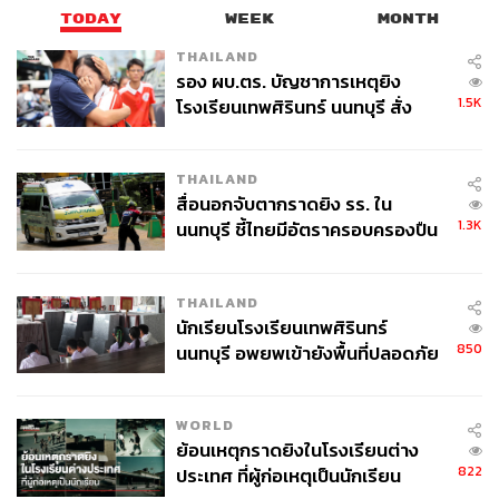
TODAY
WEEK
MONTH
THAILAND
รอง ผบ.ตร. บัญชาการเหตุยิง
1.5K
โรงเรียนเทพศิรินทร์ นนทบุรี สั่ง
ค้นหา 2 รอบยืนยันไร้คนติดค้าง พบ
ศพปู่-ย่าที่บ้านพักผู้ก่อเหตุ
THAILAND
สื่อนอกจับตากราดยิง รร. ใน
1.3K
นนทบุรี ชี้ไทยมีอัตราครอบครองปืน
สูงในระดับต้นของภูมิภาค
THAILAND
นักเรียนโรงเรียนเทพศิรินทร์
850
นนทบุรี อพยพเข้ายังพื้นที่ปลอดภัย
ชั่วคราว หลังเหตุใช้อาวุธปืนภายใน
โรงเรียนคลี่คลาย
WORLD
ย้อนเหตุกราดยิงในโรงเรียนต่าง
822
ประเทศ ที่ผู้ก่อเหตุเป็นนักเรียน