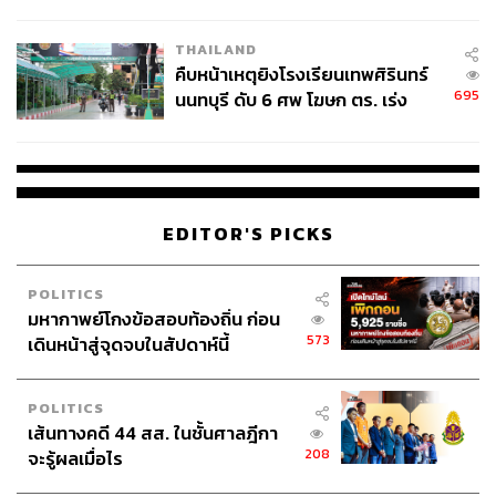
THAILAND
คืบหน้าเหตุยิงโรงเรียนเทพศิรินทร์
695
นนทบุรี ดับ 6 ศพ โฆษก ตร. เร่ง
สอบปมขโมยปืนปู่ก่อเหตุ
EDITOR'S PICKS
POLITICS
มหากาพย์โกงข้อสอบท้องถิ่น ก่อน
573
เดินหน้าสู่จุดจบในสัปดาห์นี้
POLITICS
เส้นทางคดี 44 สส. ในชั้นศาลฎีกา
208
จะรู้ผลเมื่อไร