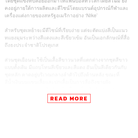
โดยชุดแข่งที่ปล่อยออกมาให้แฟนบอลทั่วโลกได้ยลโฉม ยัง
คงอยู่ภายใต้การผลิตและดีไซน์โดยแบรนด์อุปกรณ์กีฬาและ
เครื่องแต่งกายของสหรัฐอเมริกาอย่าง ‘Nike’
สำหรับชุดเหย้าจะมีดีไซน์ที่เรียบง่าย แต่จะตัดแบ่งสีเป็นแนว
ทแยงมุมระหว่างสีแดงและสีเขียวเข้ม อันเป็นเอกลักษณ์ที่สื่อ
ถึงธงประจำชาติโปรตุเกส
ส่วนชุดเยือนจะใช้เป็นเสื้อสีขาวนวลที่แตกต่างจากชุดสีขาว
แบบดั้งเดิม มีแถบโทนสีเขียวและสีแดง อันเป็นสีเดียวกันกับ
ชุดหลัก คาดอยู่บริเวณกลางลำตัวไปถึงด้านหลัง ขณะที่
สีน้ำเงินบนแขนเสื้อและปกเสื้อเป็นการสื่อถึงชายฝั่ง
มหาสมุทรแอตแลนติกอันกว้างใหญ่ที่อยู่ติดกับประเทศ
READ MORE
ทั้งนี้ ชุดแข่งใหม่ของทีมชาติโปรตุเกสจะประเดิมใช้ลง
แข่งขันช่วงฟีฟ่าเดย์ ในศึกฟุตบอลเนชันส์ลีก ในเกมที่
โปรตุเกสมีคิวบุกไปเยือนสาธารณรัฐเช็ก วันที่ 25 กันยายนนี้
และเกมบิ๊กแมตช์เล่นในบ้านของตัวเองพบกับสเปน วันที่ 28
กันยายนนี้