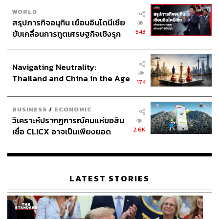
WORLD
สรุปภารกิจอนุทิน เยือนอินโดนีเซีย
543
ขับเคลื่อนการทูตเศรษฐกิจเชิงรุก
ประกาศหุ้นส่วนยุทธศาสตร์ไทย –
อินโดนีเซีย
Navigating Neutrality:
Thailand and China in the Age
174
of a New Global Order
BUSINESS
/
ECONOMIC
วิเคราะห์ปรากฏการณ์คนแห่ขอสิน
2.6K
เชื่อ CLICX อาจเป็นเพียงยอด
ภูเขาน้ำแข็ง ของปัญหาหนี้ครัว
เรือนไทยที่ถูกซุกไว้
LATEST STORIES