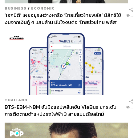
BUSINESS
/
ECONOMIC
‘เอกนิติ’ เผยอยู่ระหว่างหารือ ‘ไทยเที่ยวไทยพลัส’ มีสิทธิใช้
...
งบจากเงินกู้ 4 แสนล้าน มั่นใจงบต่อ ‘ไทยช่วยไทย พลัส’
เฟส 2 มีเพียงพอ
THAILAND
BTS-EBM-NBM จับมือแอปพลิเคชัน ViaBus ยกระดับ
...
การติดตามตำแหน่งรถไฟฟ้า 3 สายแบบเรียลไทม์