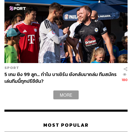
SPORT
5 เกม ยิง 99 ลูก… ทำไม บาเยิร์น ยังกลับมาถล่ม ทีมสมัคร
180
เล่นทีมนี้ทุกปรีซีซัน?
MORE
MOST POPULAR