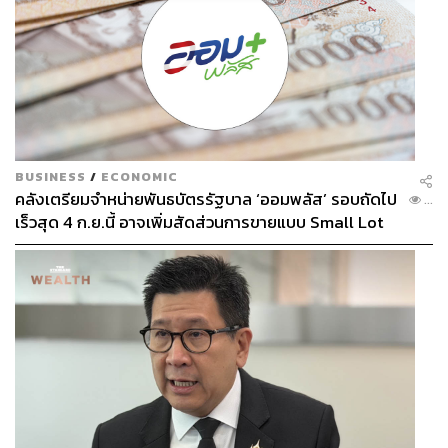
BUSINESS
/
ECONOMIC
คลังเตรียมจำหน่ายพันธบัตรรัฐบาล ‘ออมพลัส’ รอบถัดไป
...
เร็วสุด 4 ก.ย.นี้ อาจเพิ่มสัดส่วนการขายแบบ Small Lot
First มากขึ้น