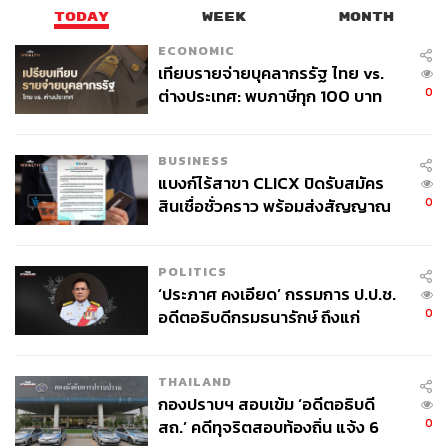
TODAY
WEEK
MONTH
ECONOMIC
เทียบรายจ่ายบุคลากรรัฐ ไทย vs.
0
ต่างประเทศ: พบภาษีทุก 100 บาท
ของคนไทยใช้ไปกับข้าราชการเฉียด
40 บาท
BUSINESS
แบงก์ไร้สาขา CLICX ปิดรับสมัคร
0
สินเชื่อชั่วคราว พร้อมส่งสัญญาณ
เตือนกลุ่มกู้เงินผิดวัตถุประสงค์-ให้
ข้อมูลเท็จ เตรียมดำเนินคดีเด็ดขาด
POLITICS
‘ประภาศ คงเอียด’ กรรมการ ป.ป.ช.
0
อดีตอธิบดีกรมธนารักษ์ ถึงแก่
อนิจกรรม
THAILAND
กองปราบฯ สอบเข้ม ‘อดีตอธิบดี
0
สถ.’ คดีทุจริตสอบท้องถิ่น แจ้ง 6