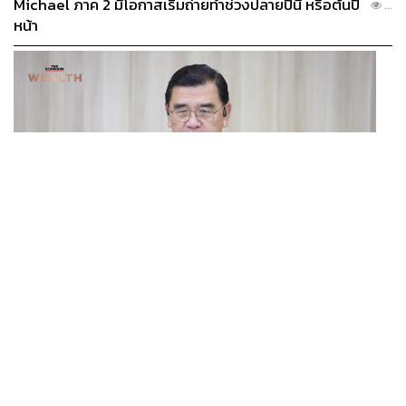
Michael ภาค 2 มีโอกาสเริ่มถ่ายทำช่วงปลายปีนี้ หรือต้นปี
...
หน้า
ECONOMIC
/
BUSINESS
ฮับ Data Center ไทย อย่าแลกกับค่าไฟแพง! CEO ภาค
...
อุตสาหกรรมชี้รัฐต้องคุมต้นทุนน้ำ-ไฟ