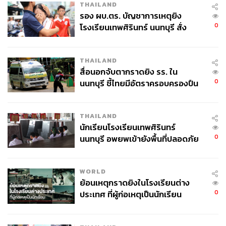
THAILAND
รอง ผบ.ตร. บัญชาการเหตุยิง
0
โรงเรียนเทพศิรินทร์ นนทบุรี สั่ง
ค้นหา 2 รอบยืนยันไร้คนติดค้าง พบ
ศพปู่-ย่าที่บ้านพักผู้ก่อเหตุ
THAILAND
สื่อนอกจับตากราดยิง รร. ใน
0
นนทบุรี ชี้ไทยมีอัตราครอบครองปืน
สูงในระดับต้นของภูมิภาค
THAILAND
นักเรียนโรงเรียนเทพศิรินทร์
0
นนทบุรี อพยพเข้ายังพื้นที่ปลอดภัย
ชั่วคราว หลังเหตุใช้อาวุธปืนภายใน
โรงเรียนคลี่คลาย
WORLD
ย้อนเหตุกราดยิงในโรงเรียนต่าง
0
ประเทศ ที่ผู้ก่อเหตุเป็นนักเรียน