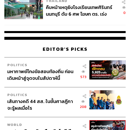
THAILAND
คืบหน้าเหตุยิงโรงเรียนเทพศิรินทร์
0
นนทบุรี ดับ 6 ศพ โฆษก ตร. เร่ง
สอบปมขโมยปืนปู่ก่อเหตุ
EDITOR'S PICKS
POLITICS
มหากาพย์โกงข้อสอบท้องถิ่น ก่อน
573
เดินหน้าสู่จุดจบในสัปดาห์นี้
POLITICS
เส้นทางคดี 44 สส. ในชั้นศาลฎีกา
208
จะรู้ผลเมื่อไร
WORLD