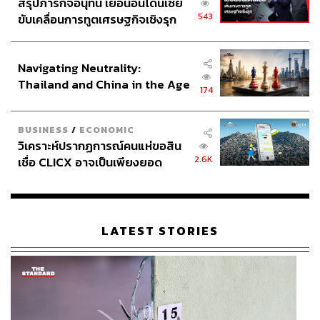
สรุปภารกิจอนุทิน เยือนอินโดนีเซีย
543
ขับเคลื่อนการทูตเศรษฐกิจเชิงรุก
ประกาศหุ้นส่วนยุทธศาสตร์ไทย –
อินโดนีเซีย
Navigating Neutrality:
Thailand and China in the Age
174
of a New Global Order
BUSINESS
/
ECONOMIC
วิเคราะห์ปรากฏการณ์คนแห่ขอสิน
2.6K
เชื่อ CLICX อาจเป็นเพียงยอด
ภูเขาน้ำแข็ง ของปัญหาหนี้ครัว
เรือนไทยที่ถูกซุกไว้
LATEST STORIES