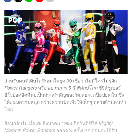
สำหรับคนที่เติบโตขึ้นมาในยุค 90 เชื่อว่าไม่มีใครไม่รู้จัก
Power Rangers
หรือ
ขบวนการ 5 สี พิทักษ์โลก
ซีรีส์ซูเปอร์
ฮีโร่ยอดฮิตที่นับเป็นส่วนสำคัญของวัฒนธรรมป๊อปยุคนั้น ซึ่ง
ได้มอบความสนุก สร้างความบันเทิงให้เด็กๆ หลายล้านคนทั่ว
โลก
ย้อนกลับไปเมื่อ 28 สิงหาคม 1993 คือวันที่ซีรีส์
Mighty
Morphin Power Rangers
ออกฉายครั้งแรก ก่อนจะได้รับ