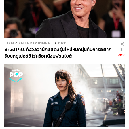
FILM
/
ENTERTAINMENT
/
POP
Brad Pitt กังวลว่านักแสดงรุ่นใหม่หมกมุ่นกับการอยาก
269
รับบทซูเปอร์ฮีโร่หรือหนังแฟรนไชส์