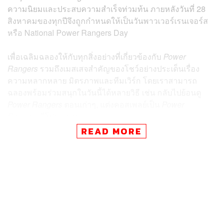
ความนิยมและประสบความสำเร็จท่วมท้น ภายหลังวันที่ 28
สิงหาคมของทุกปีจึงถูกกำหนดให้เป็นวันพาวเวอร์เรนเจอร์ส
หรือ National Power Rangers Day
เพื่อเฉลิมฉลองให้กับทุกสิ่งอย่างที่เกี่ยวข้องกับ
Power
Rangers
รวมถึงเมสเสจสำคัญของโชว์อย่างประเด็นเรื่อง
ความหลากหลาย มิตรภาพและทีมเวิร์ก โดยเราสามารถ
ฉลองพร้อมร่วมสนุกในวันนี้ได้หลายวิธี เช่น กลับไปย้อนดู
Power Rangers
ตอนเก่าๆ, แต่งคอสเพลย์เป็น
Power
Rangers
สีโปรด ฯลฯ
READ MORE
ภาพ: Araya Diaz / Getty Images for Saban Brands
TAGS:
Power Rangers
POP On This Day
ซูเปอร์ฮีโร่