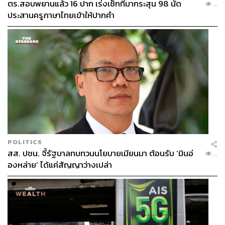
ตร.สอบพยานแล้ว 16 ปาก เร่งเช็กที่มากระสุน 98 นัด
...
ประสานครูภาษาไทยเข้าให้ปากคำ
POLITICS
สส. ปชน. จี้รัฐบาลทบทวนนโยบายเมียนมา ต้อนรับ ‘มินอ่
...
องหล่าย’ ได้แค่สัญญาว่างเปล่า