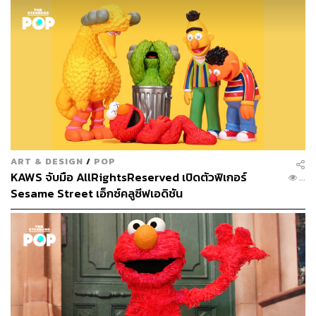
อากาศมาถึงซีซันที่ 49 ด้วยจำนวนการนำเสนอที่มากถึง
4,500 ตอน และเชื่อว่าทีมงานจะยังคงสร้างสรรค์ผลงานดีๆ
เป็นเพื่อนคู่คิดสำหรับเด็กๆ ต่อไปได้อีกนาน
TAGS:
POP On This Day
Sesame Street
73
ART & DESIGN
/
POP
ABOUT THE AUTHOR
KAWS จับมือ AllRightsReserved เปิดตัวฟิเกอร์
242
THE STANDARD CULTURE
Sesame Street เอ็กซ์คลูซีฟเอดิชัน
กองบรรณาธิการคัลเจอร์ สำนักข่าว THE
STANDARD