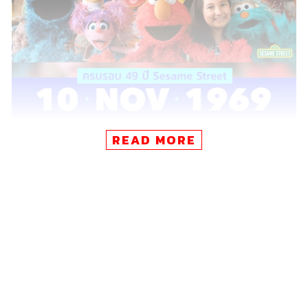
READ MORE
ย้อนกลับไปวันนี้เมื่อ 49 ปีที่แล้ว บนหน้าจอโทรทัศน์ของ
สหรัฐอเมริกาได้ก่อกำเนิดรายการ
Sesame Street
ที่ดำเนิน
รายการด้วยตัวละครหุ่นเชิดหลากสีสันออกมาเป็นเพื่อนๆ ผู้
น่ารักของเด็กน้อยวัยก่อนเข้าโรงเรียน เปรียบเทียบได้กับ
รายการ
เจ้าขุนทอง
ที่เด็กๆ แทบทุกคนต้องตื่นเช้าเพื่อเปิดทีวี
ดูก่อนไปโรงเรียน (แต่ถ้าดูทันก็เท่ากับว่ากำลังจะไปโรงเรียน
สายแล้วนะ!)
Sesame Street
มีตัวละครหลักอย่าง บิ๊กเบิร์ด นกยักษ์สี
เหลือง, คุกกี้มอนสเตอร์ สัตว์ประหลาดสีน้ำเงินที่ชอบกินคุกกี้,