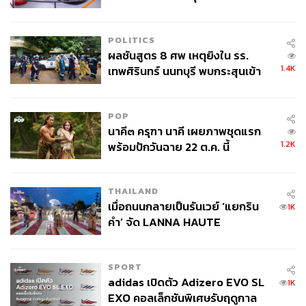
ลง - จีนแห่บุกตลาดเกิดใหม่
POLITICS
ผลชันสูตร 8 ศพ เหตุยิงใน รร.
0
เทพศิรินทร์ นนทบุรี พบกระสุนเข้า
จุดสำคัญ ‘ศีรษะ-หน้าอก’ ครูถูกยิง
4 นัด จากระยะไกล
POP
นาคี๓ ครุฑา นาคี เผยภาพชุดแรก
0
พร้อมปักวันฉาย 22 ต.ค. นี้
THAILAND
เมื่อถนนกลายเป็นรันเวย์ ‘แยกริน
0
คำ’ จัด LANNA HAUTE
COUTURE กลางสายฝน
SPORT
adidas เปิดตัว Adizero EVO SL
0
EXO คอลเล็กชันพิเศษรับฤดูกาล