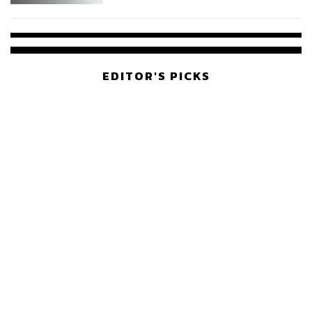
College Football
EDITOR'S PICKS
POLITICS
มหากาพย์โกงข้อสอบท้องถิ่น ก่อน
601
เดินหน้าสู่จุดจบในสัปดาห์นี้
POLITICS
เส้นทางคดี 44 สส. ในชั้นศาลฎีกา
237
จะรู้ผลเมื่อไร
WORLD
สรุปภารกิจอนุทิน เยือนอินโดนีเซีย
557
ขับเคลื่อนการทูตเศรษฐกิจเชิงรุก
ประกาศหุ้นส่วนยุทธศาสตร์ไทย –