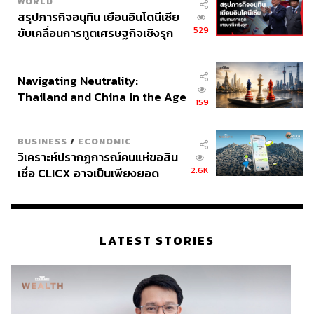
WORLD
สรุปภารกิจอนุทิน เยือนอินโดนีเซีย
529
ขับเคลื่อนการทูตเศรษฐกิจเชิงรุก
ประกาศหุ้นส่วนยุทธศาสตร์ไทย –
อินโดนีเซีย
Navigating Neutrality:
Thailand and China in the Age
159
of a New Global Order
BUSINESS
/
ECONOMIC
วิเคราะห์ปรากฏการณ์คนแห่ขอสิน
2.6K
เชื่อ CLICX อาจเป็นเพียงยอด
ภูเขาน้ำแข็ง ของปัญหาหนี้ครัว
เรือนไทยที่ถูกซุกไว้
LATEST STORIES