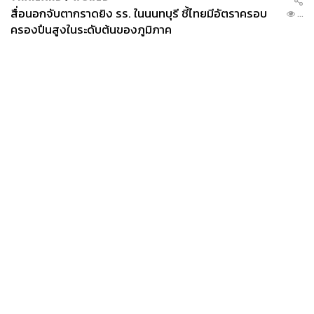
สื่อนอกจับตากราดยิง รร. ในนนทบุรี ชี้ไทยมีอัตราครอบ
...
ครองปืนสูงในระดับต้นของภูมิภาค
News
Wealth
Pop
Podcast
Video
Now
Opinion
Careers
Events
Privacy
About
Contact
Policy
FOR
ADVERTISING
MEMBERSHIP