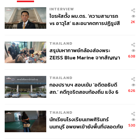
INTERVIEW
ไขรหัสตั้ง ผบ.ตร. ‘ความสามารถ
2K
vs อาวุโส’ และอนาคตการปฏิรูปสี
กากี กับ พล.ต.อ. เอก อังสนานนท์
THAILAND
สรุปมหากาพย์กล้องส่องพระ
638
ZEISS Blue Marine จากสัญญา
ผลิต 8.3 ล้าน สู่ข้อพิพาท ‘มา
เวลล์ฯ’ ฟ้อง ‘โทน บางแค’ ผิดนัด
THAILAND
จ่ายหนี้-แอบระบุแบรนด์
กองปราบฯ สอบเข้ม ‘อดีตอธิบดี
626
สถ.’ คดีทุจริตสอบท้องถิ่น แจ้ง 6
ข้อหาหนัก จ่อชง ป.ป.ช. 12 ส.ค. นี้
THAILAND
นักเรียนโรงเรียนเทพศิรินทร์
530
นนทบุรี อพยพเข้ายังพื้นที่ปลอดภัย
ชั่วคราว หลังเหตุใช้อาวุธปืนภายใน