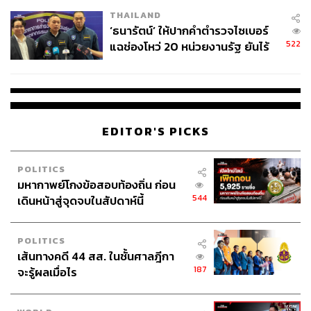
โรงเรียนคลี่คลาย
THAILAND
‘ธนารัตน์’ ให้ปากคำตำรวจไซเบอร์
522
แฉช่องโหว่ 20 หน่วยงานรัฐ ยันไร้
นัยทางการเมือง
EDITOR'S PICKS
POLITICS
มหากาพย์โกงข้อสอบท้องถิ่น ก่อน
544
เดินหน้าสู่จุดจบในสัปดาห์นี้
POLITICS
เส้นทางคดี 44 สส. ในชั้นศาลฎีกา
187
จะรู้ผลเมื่อไร