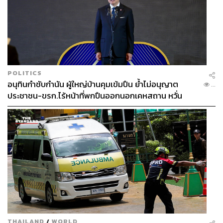
POLITICS
อนุทินกำชับกำนัน ผู้ใหญ่บ้านคุมเข้มปืน ย้ำไม่อนุญาต
...
ประชาชน-ขรก.ไร้หน้าที่พกปืนออกนอกเคหสถาน หวั่น
พฤติกรรมลอกเลียนแบบ จ่อลงพื้นที่เกิดเหตุ
THAILAND
/
WORLD