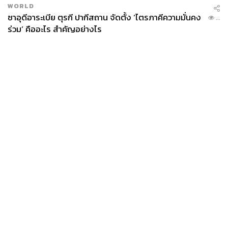
WORLD
ซาอุดีอาระเบีย ตุรกี ปากีสถาน จัดตั้ง ‘ไตรภาคีความมั่นคง
...
ร่วม’ คืออะไร สำคัญอย่างไร
News
Wealth
Pop
Podcast
Video
Now
Opinion
Careers
Events
Privacy
About
Contact
Policy
FOR
ADVERTISING
MEMBERSHIP