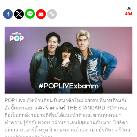
404
POP Live เปิดบ้านต้อนรับสมาชิกใหม่ bamm ที่มาพร้อมกับ
อัลบั้มแรกอย่าง
#เศร้าศาสตร์
THE STANDARD POP ก็ขอ
ถือเป็นฤกษ์งามยามดีที่จะได้แนะนำตัวและชวนทุกคนมา
ทำความรู้จักกับพวกเขาผ่านชาเลนจ์สุดม่วนกับ
มาง-ปิยธิดา
เล็กกลาง, อาร์ตี้-ศรุต ลิ่วเกษมศานต์ และ เปา-ธีรภัทร ตรีวิมล
แบบปล่อยจอยกันไปเลย