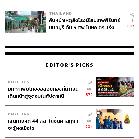
THAILAND
คืบหน้าเหตุยิงโรงเรียนเทพศิรินทร์
687
นนทบุรี ดับ 6 ศพ โฆษก ตร. เร่ง
สอบปมขโมยปืนปู่ก่อเหตุ
EDITOR'S PICKS
POLITICS
มหากาพย์โกงข้อสอบท้องถิ่น ก่อน
572
เดินหน้าสู่จุดจบในสัปดาห์นี้
POLITICS
เส้นทางคดี 44 สส. ในชั้นศาลฎีกา
204
จะรู้ผลเมื่อไร