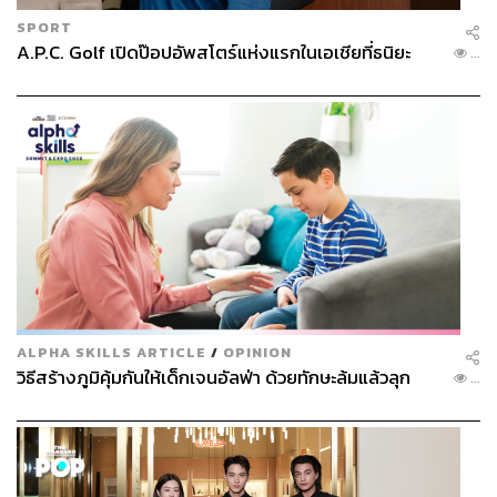
SPORT
A.P.C. Golf เปิดป๊อปอัพสโตร์แห่งแรกในเอเชียที่ธนิยะ
...
ALPHA SKILLS ARTICLE
/
OPINION
วิธีสร้างภูมิคุ้มกันให้เด็กเจนอัลฟ่า ด้วยทักษะล้มแล้วลุก
...