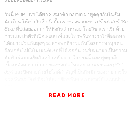
วันนี้ POP Live ได้พา 3 สมาชิก bamm มาพูดคุยกันในธีม
นักเรียน ให้เข้ากับชื่ออัลบั้มแรกของพวกเขา
เศร้าศาสตร์ (So
Sad)
ที่ปล่อยออกมาให้ฟังกันสักหน่อย โดยวิชาแรกเริ่มด้วย
การแนะนำตัวที่เปิดเผยเสน่ห์และไหวพริบทางวาไรตี้ออกมา
ได้อย่างม่วนกันสุดๆ ละลายพฤติกรรมกันโดยการพาทุกคน
ย้อนกลับไปยังโมเมนต์แรกที่ได้เจอกัน จนพัฒนามาเป็นความ
สัมพันธ์แบบผลัดกันหยิกหลังอย่างในตอนนี้ และพูดคุยถึง
เบื้องหลังความเป็นมาของซิงเกิลใหม่อย่าง
ปล่อยจอย (Ploi
Joy)
และปิดท้ายด้วยไฮไลต์สำคัญที่เป็นกิมมิกของรายการใน
ช่วง Swab Test ที่จะให้สมาชิกสลับคาแรกเตอร์กันแบบป่วน
สุดๆ
READ MORE
รับชมรายการ #
POPLIVExbamm
ย้อนหลังได้ทาง