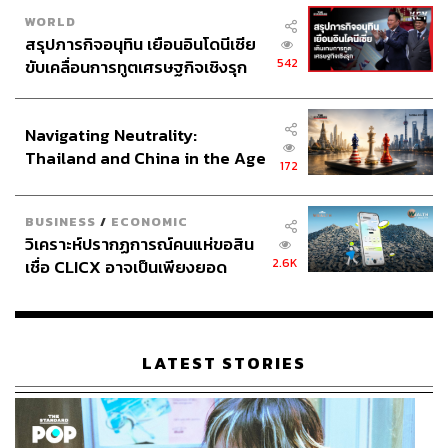
WORLD
สรุปภารกิจอนุทิน เยือนอินโดนีเซีย
542
ขับเคลื่อนการทูตเศรษฐกิจเชิงรุก
ประกาศหุ้นส่วนยุทธศาสตร์ไทย –
อินโดนีเซีย
Navigating Neutrality:
Thailand and China in the Age
172
of a New Global Order
BUSINESS
/
ECONOMIC
วิเคราะห์ปรากฏการณ์คนแห่ขอสิน
2.6K
เชื่อ CLICX อาจเป็นเพียงยอด
ภูเขาน้ำแข็ง ของปัญหาหนี้ครัว
เรือนไทยที่ถูกซุกไว้
LATEST STORIES