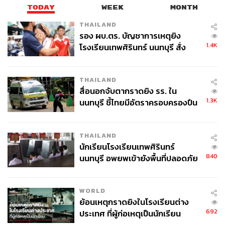
TODAY
WEEK
MONTH
THAILAND
รอง ผบ.ตร. บัญชาการเหตุยิง
1.4K
โรงเรียนเทพศิรินทร์ นนทบุรี สั่ง
ค้นหา 2 รอบยืนยันไร้คนติดค้าง พบ
ศพปู่-ย่าที่บ้านพักผู้ก่อเหตุ
THAILAND
สื่อนอกจับตากราดยิง รร. ใน
1.3K
นนทบุรี ชี้ไทยมีอัตราครอบครองปืน
สูงในระดับต้นของภูมิภาค
THAILAND
นักเรียนโรงเรียนเทพศิรินทร์
840
นนทบุรี อพยพเข้ายังพื้นที่ปลอดภัย
ชั่วคราว หลังเหตุใช้อาวุธปืนภายใน
โรงเรียนคลี่คลาย
WORLD
ย้อนเหตุกราดยิงในโรงเรียนต่าง
692
ประเทศ ที่ผู้ก่อเหตุเป็นนักเรียน