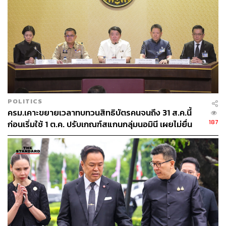
POLITICS
ครม.เคาะขยายเวลาทบทวนสิทธิบัตรคนจนถึง 31 ส.ค.นี้
187
ก่อนเริ่มใช้ 1 ต.ค. ปรับเกณฑ์สแกนกลุ่มนอมินี เผยไม่ยื่น
อุทธรณ์สูงถึง 5.4 ล้านคน