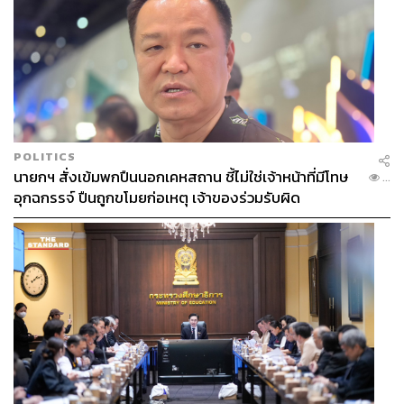
POLITICS
นายกฯ สั่งเข้มพกปืนนอกเคหสถาน ชี้ไม่ใช่เจ้าหน้าที่มีโทษ
...
อุกฉกรรจ์ ปืนถูกขโมยก่อเหตุ เจ้าของร่วมรับผิด