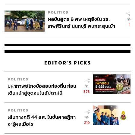
โรงเรียนคลี่คลาย
POLITICS
ผลชันสูตร 8 ศพ เหตุยิงใน รร.
1
เทพศิรินทร์ นนทบุรี พบกระสุนเข้า
จุดสำคัญ ‘ศีรษะ-หน้าอก’ ครูถูกยิง
4 นัด จากระยะไกล
EDITOR'S PICKS
POLITICS
มหากาพย์โกงข้อสอบท้องถิ่น ก่อน
575
เดินหน้าสู่จุดจบในสัปดาห์นี้
POLITICS
เส้นทางคดี 44 สส. ในชั้นศาลฎีกา
210
จะรู้ผลเมื่อไร