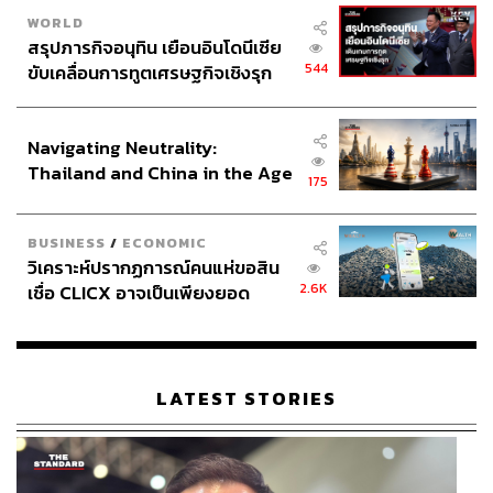
WORLD
สรุปภารกิจอนุทิน เยือนอินโดนีเซีย
544
ขับเคลื่อนการทูตเศรษฐกิจเชิงรุก
ประกาศหุ้นส่วนยุทธศาสตร์ไทย –
อินโดนีเซีย
Navigating Neutrality:
Thailand and China in the Age
175
of a New Global Order
BUSINESS
/
ECONOMIC
วิเคราะห์ปรากฏการณ์คนแห่ขอสิน
2.6K
เชื่อ CLICX อาจเป็นเพียงยอด
ภูเขาน้ำแข็ง ของปัญหาหนี้ครัว
เรือนไทยที่ถูกซุกไว้
LATEST STORIES