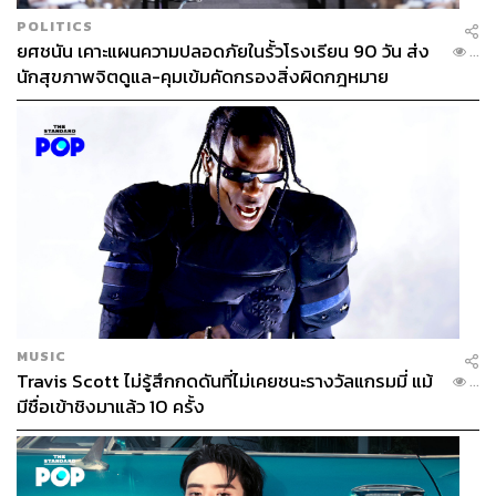
POLITICS
ยศชนัน เคาะแผนความปลอดภัยในรั้วโรงเรียน 90 วัน ส่ง
...
นักสุขภาพจิตดูแล-คุมเข้มคัดกรองสิ่งผิดกฎหมาย
MUSIC
Travis Scott ไม่รู้สึกกดดันที่ไม่เคยชนะรางวัลแกรมมี่ แม้
...
มีชื่อเข้าชิงมาแล้ว 10 ครั้ง