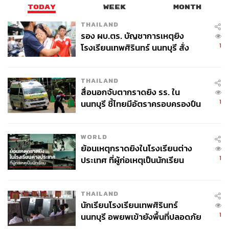
TODAY
WEEK
MONTH
THAILAND
รอง ผบ.ตร. บัญชาการเหตุยิง
1
โรงเรียนเทพศิรินทร์ นนทบุรี สั่ง
ค้นหา 2 รอบยืนยันไร้คนติดค้าง พบ
ศพปู่-ย่าที่บ้านพักผู้ก่อเหตุ
THAILAND
สื่อนอกจับตากราดยิง รร. ใน
1
นนทบุรี ชี้ไทยมีอัตราครอบครองปืน
สูงในระดับต้นของภูมิภาค
WORLD
ย้อนเหตุกราดยิงในโรงเรียนต่าง
1
ประเทศ ที่ผู้ก่อเหตุเป็นนักเรียน
THAILAND
นักเรียนโรงเรียนเทพศิรินทร์
1
นนทบุรี อพยพเข้ายังพื้นที่ปลอดภัย
ชั่วคราว หลังเหตุใช้อาวุธปืนภายใน