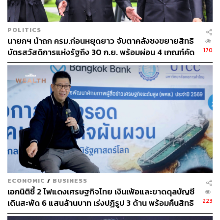
POLITICS
นายกฯ นำถก ครม.ก่อนหยุดยาว จับตาคลังชงขยายสิทธิ
170
บัตรสวัสดิการแห่งรัฐถึง 30 ก.ย. พร้อมผ่อน 4 เกณฑ์คัด
กรองผู้มีสิทธิ
ECONOMIC
/
BUSINESS
เอกนิติชี้ 2 ไฟแดงเศรษฐกิจไทย เงินเฟ้อและขาดดุลบัญชี
223
เดินสะพัด 6 แสนล้านบาท เร่งปฏิรูป 3 ด้าน พร้อมคืนสิทธิ
บัตรสวัสดิการฯ ให้ผู้ถูกหลอกเป็นกรรมการบริษัท