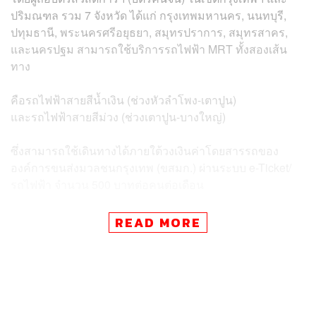
ปริมณฑล รวม 7 จังหวัด ได้แก่ กรุงเทพมหานคร, นนทบุรี,
ปทุมธานี, พระนครศรีอยุธยา, สมุทรปราการ, สมุทรสาคร,
และนครปฐม สามารถใช้บริการรถไฟฟ้า MRT ทั้งสองเส้น
ทาง
คือรถไฟฟ้าสายสีน้ำเงิน (ช่วงหัวลำโพง-เตาปูน)
และรถไฟฟ้าสายสีม่วง (ช่วงเตาปูน-บางใหญ่)
ซึ่งสามารถใช้เดินทางได้ภายใต้วงเงินค่าโดยสารรถของ
องค์การขนส่งมวลชนกรุงเทพ (ขสมก.) ผ่านระบบ e-Ticket/
รถไฟฟ้า จำนวน 500 บาทต่อคนต่อเดือน
พร้อมสามารถชำระค่าโดยสารรถไฟฟ้าได้เกินวงเงิน 1 ครั้ง
READ MORE
ต่อเดือน โดยเงินส่วนที่เกินจะนำไปหักจากวงเงินในเดือนถัด
ไป เพื่อให้ประชาชนได้รับความสะดวกและลดค่าใช้จ่ายใน
การเดินทาง เช่น มีวงเงินค่ารถในบัตรเหลือ 15 บาท แต่จะขึ้น
รถไฟฟ้าในราคา 42 บาท ก็สามารถขึ้นรถไฟฟ้าได้เหมือน
เดิม โดยส่วนที่เกินมา 27 บาทนั้นจะนำไปหักจากวงเงินค่ารถ