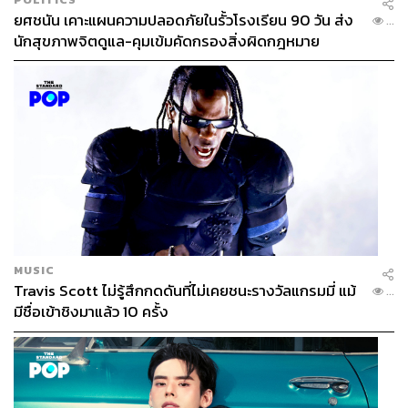
ยศชนัน เคาะแผนความปลอดภัยในรั้วโรงเรียน 90 วัน ส่ง
...
นักสุขภาพจิตดูแล-คุมเข้มคัดกรองสิ่งผิดกฎหมาย
MUSIC
Travis Scott ไม่รู้สึกกดดันที่ไม่เคยชนะรางวัลแกรมมี่ แม้
...
มีชื่อเข้าชิงมาแล้ว 10 ครั้ง