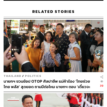
THE STANDARD TEAM
กองบรรณาธิการ THE STANDARD
RELATED STORIES
THAILAND
/
POLITICS
นายกฯ ชวนช้อป OTOP ศิลปาชีพ แม่ค้าร้อง ‘ไทยช่วย
39
ไทย พลัส’ สุดยอด ถามมีต่อไหม นายกฯ ตอบ ‘เดี๋ยวจะ
พยายาม’