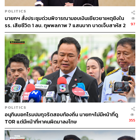
POLITICS
นายกฯ สั่งประชุมด่วนพิจารณามอบเงินเยียวยาเหตุยิงใน
97
รร. เสียชีวิต 1 ลบ. ทุพพลภาพ 7 แสนบาท บาดเจ็บสาหัส 2
แสนบาท บาดเจ็บเล็กน้อย 1 แสนบาท
POLITICS
อนุทินบอกโรมปมทุจริตสอบท้องถิ่น นายกฯไม่มีหน้าที่ดู
355
TOR แต่มีหน้าที่หาคนผิดมาลงโทษ