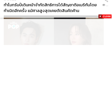
ทำไมทรัมป์เดินหน้าจำกัดสิทธิการได้สัญชาติอเมริกันโดย
...
กำเนิดอีกครั้ง แม้ศาลสูงสุดเคยตัดสินคัดค้าน
ENTERTAINMENT
เก้า นพเก้า และ พาย รินรดา เตรียมร่วมงานกันใน ‘รสกาล
...
Enchanted Taste In Time’