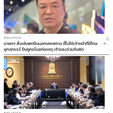
POLITICS
นายกฯ สั่งเข้มพกปืนนอกเคหสถาน ชี้ไม่ใช่เจ้าหน้าที่มีโทษ
...
อุกฉกรรจ์ ปืนถูกขโมยก่อเหตุ เจ้าของร่วมรับผิด
POLITICS