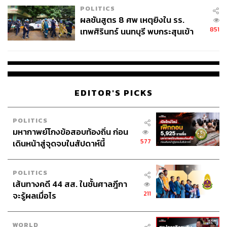
POLITICS
ผลชันสูตร 8 ศพ เหตุยิงใน รร.
851
เทพศิรินทร์ นนทบุรี พบกระสุนเข้า
จุดสำคัญ ‘ศีรษะ-หน้าอก’ ครูถูกยิง
4 นัด จากระยะไกล
EDITOR'S PICKS
POLITICS
มหากาพย์โกงข้อสอบท้องถิ่น ก่อน
577
เดินหน้าสู่จุดจบในสัปดาห์นี้
POLITICS
เส้นทางคดี 44 สส. ในชั้นศาลฎีกา
211
จะรู้ผลเมื่อไร
WORLD