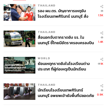
THAILAND
รอง ผบ.ตร. บัญชาการเหตุยิง
1.5K
โรงเรียนเทพศิรินทร์ นนทบุรี สั่ง
ค้นหา 2 รอบยืนยันไร้คนติดค้าง พบ
ศพปู่-ย่าที่บ้านพักผู้ก่อเหตุ
THAILAND
สื่อนอกจับตากราดยิง รร. ใน
1.4K
นนทบุรี ชี้ไทยมีอัตราครอบครองปืน
สูงในระดับต้นของภูมิภาค
WORLD
ย้อนเหตุกราดยิงในโรงเรียนต่าง
1K
ประเทศ ที่ผู้ก่อเหตุเป็นนักเรียน
THAILAND
นักเรียนโรงเรียนเทพศิรินทร์
0.9K
นนทบุรี อพยพเข้ายังพื้นที่ปลอดภัย
ชั่วคราว หลังเหตุใช้อาวุธปืนภายใน
โรงเรียนคลี่คลาย