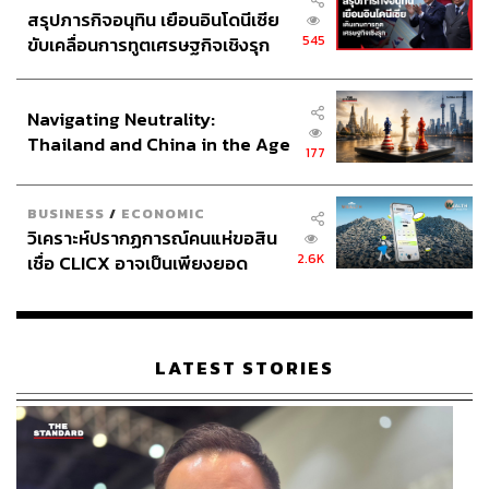
สรุปภารกิจอนุทิน เยือนอินโดนีเซีย
545
ขับเคลื่อนการทูตเศรษฐกิจเชิงรุก
ประกาศหุ้นส่วนยุทธศาสตร์ไทย –
อินโดนีเซีย
Navigating Neutrality:
Thailand and China in the Age
177
of a New Global Order
BUSINESS
/
ECONOMIC
วิเคราะห์ปรากฏการณ์คนแห่ขอสิน
2.6K
เชื่อ CLICX อาจเป็นเพียงยอด
ภูเขาน้ำแข็ง ของปัญหาหนี้ครัว
เรือนไทยที่ถูกซุกไว้
LATEST STORIES