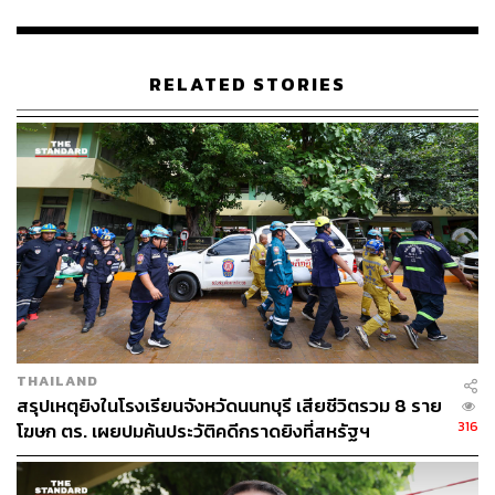
(ผบ.ตร.) จะแถลงความชัดเจนเรื่องนี้อีกครั้งในวันพรุ่งนี้ (28
เมษายน) เวลา 10.00 น.
RELATED STORIES
พล.ต.ต. ยิ่งยศ กล่าวอีกว่า สำนักงานตำรวจแห่งชาติได้ออก
นโยบายให้ผู้บังคับบัญชาไปตรวจสอบกำลังพลทุกคนที่อยู่ใน
สังกัดว่ามีความเสี่ยงต่อการติดเชื้อหรือไม่ โดยเฉพาะกำลัง
พลที่อยู่ในสังกัดโรงพยาบาลตำรวจ ซึ่งต้องรับหน้าที่ในการ
ดูแลผู้ป่วยและรับผิดชอบพื้นที่โรงพยาบาลสนามของ
สำนักงานตำรวจแห่งชาติ โดยสำนักงานตำรวจแห่งชาติ
ให้การสนับสนุนในเรื่องของสวัสดิการ เพื่อดูแลผู้ใต้บังคับ
บัญชาอย่างเต็มที่
พิสูจน์อักษร: พรนภัส ชำนาญค้า
THAILAND
TAGS:
สำนักงานตำรวจแห่งชาติ
หน้ากากอนามัย
สรุปเหตุยิงในโรงเรียนจังหวัดนนทบุรี เสียชีวิตรวม 8 ราย
เชื้อไวรัสโคโรนา
ยิ่งยศ เทพจำนงค์
316
โฆษก ตร. เผยปมค้นประวัติคดีกราดยิงที่สหรัฐฯ