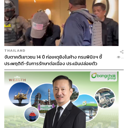
THAILAND
จับตาคดีเยาวชน 14 ปี ก่อเหตุยิงในห้าง กรมพินิจฯ ชี้
...
ประพฤติดี-รับการรักษาต่อเนื่อง ประเมินปล่อยตัว