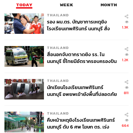
TODAY
WEEK
MONTH
THAILAND
รอง ผบ.ตร. บัญชาการเหตุยิง
1.3K
โรงเรียนเทพศิรินทร์ นนทบุรี สั่ง
ค้นหา 2 รอบยืนยันไร้คนติดค้าง พบ
ศพปู่-ย่าที่บ้านพักผู้ก่อเหตุ
THAILAND
สื่อนอกจับตากราดยิง รร. ใน
1.2K
นนทบุรี ชี้ไทยมีอัตราครอบครองปืน
สูงในระดับต้นของภูมิภาค
THAILAND
นักเรียนโรงเรียนเทพศิรินทร์
811
นนทบุรี อพยพเข้ายังพื้นที่ปลอดภัย
ชั่วคราว หลังเหตุใช้อาวุธปืนภายใน
โรงเรียนคลี่คลาย
THAILAND
คืบหน้าเหตุยิงโรงเรียนเทพศิรินทร์
664
นนทบุรี ดับ 6 ศพ โฆษก ตร. เร่ง