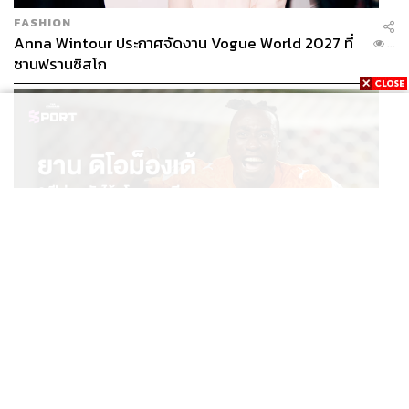
FASHION
Anna Wintour ประกาศจัดงาน Vogue World 2027 ที่
...
ซานฟรานซิสโก
SPORT
ยาน ดิโอม็องเด้ 2 ปีก่อนยังไร้สโมสรอาชีพ สู่นักเตะค่าตัว
...
125 ล้านยูโร กับคำสัญญาถึงน้องสาวผู้ล่วงลับ