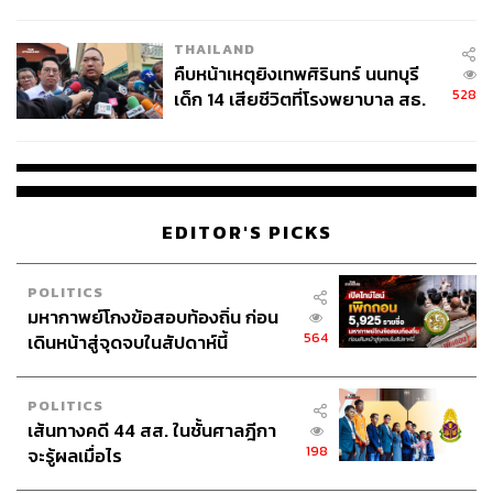
สอบปมขโมยปืนปู่ก่อเหตุ
THAILAND
คืบหน้าเหตุยิงเทพศิรินทร์ นนทบุรี
528
เด็ก 14 เสียชีวิตที่โรงพยาบาล สธ.
ยืนยันครูเสียชีวิต 5 ราย เจ็บ 22
ราย
EDITOR'S PICKS
POLITICS
มหากาพย์โกงข้อสอบท้องถิ่น ก่อน
564
เดินหน้าสู่จุดจบในสัปดาห์นี้
POLITICS
เส้นทางคดี 44 สส. ในชั้นศาลฎีกา
198
จะรู้ผลเมื่อไร