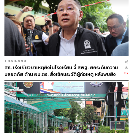
139
ABOUT THE AUTHOR
THAILAND
THE STANDARD TEAM
ศธ. เร่งเยียวยาเหตุยิงในโรงเรียน จี้ สพฐ. ยกระดับความ
กองบรรณาธิการ THE STANDARD
112
ปลอดภัย ด้าน ผบ.ตร. สั่งเช็กประวัติผู้ก่อเหตุ หลังพบยิง
จุดตายแม่นยำ