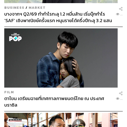
BUSINESS
/
MARKET
บางจากฯ Q2/69 ทำกำไรทะลุ 1.2 หมื่นล้าน เริ่มบุ๊กกำไร
...
‘SAF’ เชิงพาณิชย์ครั้งแรก หนุนรายได้ครึ่งปีทะลุ 3.2 แสน
ล้าน
FILM
ตาโขน เตรียมฉายที่เทศกาลภาพยนตร์ไทย ณ ประเทศ
...
บราซิล