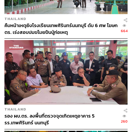
THAILAND
คืบหน้าเหตุยิงโรงเรียนเทพศิรินทร์นนทบุรี ดับ 6 ศพ โฆษก
664
ตร. เร่งสอบปมขโมยปืนปู่ก่อเหตุ
THAILAND
รอง ผบ.ตร. ลงพื้นที่ตรวจจุดเกิดเหตุอาคาร 5
260
รร.เทพศิรินทร์ นนทบุรี