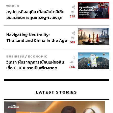
WORLD
สรุปภารกิจอนุทิน เยือนอินโดนีเซีย
539
ขับเคลื่อนการทูตเศรษฐกิจเชิงรุก
ประกาศหุ้นส่วนยุทธศาสตร์ไทย –
อินโดนีเซีย
Navigating Neutrality:
Thailand and China in the Age
169
of a New Global Order
BUSINESS
/
ECONOMIC
วิเคราะห์ปรากฏการณ์คนแห่ขอสิน
2.6K
เชื่อ CLICX อาจเป็นเพียงยอด
ภูเขาน้ำแข็ง ของปัญหาหนี้ครัว
เรือนไทยที่ถูกซุกไว้
LATEST STORIES