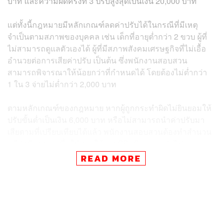
บาท และความผิดครั้งที่ 3 ปรับสูงสุดเป็นเงิน 20,000 บาท
แต่ทั้งนี้กฎหมายมีหลักเกณฑ์ลดค่าปรับได้ในกรณีที่มีเหตุ
จำเป็นตามสภาพของบุคคล เช่น เด็กที่อายุต่ำกว่า 2 ขวบ ผู้ที่
ไม่สามารถดูแลตัวเองได้ ผู้ที่มีสภาพสังคมเศรษฐกิจที่ไม่เอื้อ
อำนวยต่อการเสียค่าปรับ เป็นต้น ซึ่งพนักงานสอบสวน
สามารถพิจารณาให้น้อยกว่าที่กำหนดได้ โดยต้องไม่ต่ำกว่า
1 ใน 3 จ่ายไม่ต่ำกว่า 2,000 บาท
ตามหลักเกณฑ์ของกฎหมาย หากผู้ถูกกระทำผิดไม่ยินยอมให้
ปรับขั้นต่ำเป็นเงิน 6,000 บาท หรือไม่สามารถนำค่าปรับมา
เสียตามที่เปรียบเทียบได้แล้ว พนักงานสอบสวนต้องทำสำนวน
คดีส่งฟ้องศาล เพื่อให้ศาลใช้ดุลยพินิจพิจารณาต่อไป
.
READ MORE
พล.ต.ต. ยิ่งยศ กล่าวอีกว่า พนักงานสอบสวนใช้วิจารณญาณ
ในการดำเนินคดีกับผู้ที่ฝ่าฝืน แต่ทั้งนี้ขอให้ประชาชนคำนึงถึง
เจตนารมณ์ในการออกข้อบังคับเพื่อระงับยับยั้งโรคระบาด
เนื่องจากข้อประกาศของแต่ละจังหวัดมีเจตนาที่เขียนไว้
ชัดเจนว่าเมื่อออกนอกเคหสถานให้สวมใส่หน้ากาก จึงขอให้