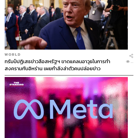
WORLD
ทรัมป์ปฏิเสธข่าวลือสหรัฐฯ ขาดแคลนอาวุธในการทำ
...
สงครามกับอิหร่าน เผยกำลังล่าตัวคนปล่อยข่าว