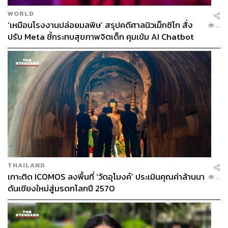
WORLD
‘เหมือนโรงงานปล่อยมลพิษ’ สรุปคดีศาลนิวเม็กซิโก สั่ง
...
ปรับ Meta ชี้กระทบสุขภาพจิตเด็ก คุมเข้ม AI Chatbot
THAILAND
เกาะติด ICOMOS ลงพื้นที่ ‘วัดอุโมงค์’ ประเมินคุณค่าล้านนา
...
ดันเชียงใหม่สู่มรดกโลกปี 2570