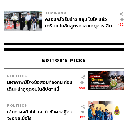
นัยทางการเมือง
THAILAND
ครอบครัวรับร่าง ฮลุน โซโล่ แล้ว
482
เตรียมส่งชันสูตรหาสาเหตุการเสีย
ชีวิต
EDITOR'S PICKS
POLITICS
มหากาพย์โกงข้อสอบท้องถิ่น ก่อน
536
เดินหน้าสู่จุดจบในสัปดาห์นี้
POLITICS
เส้นทางคดี 44 สส. ในชั้นศาลฎีกา
182
จะรู้ผลเมื่อไร