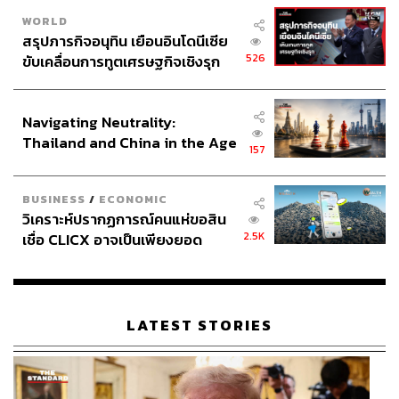
WORLD
สรุปภารกิจอนุทิน เยือนอินโดนีเซีย
526
ขับเคลื่อนการทูตเศรษฐกิจเชิงรุก
ประกาศหุ้นส่วนยุทธศาสตร์ไทย –
อินโดนีเซีย
Navigating Neutrality:
Thailand and China in the Age
157
of a New Global Order
BUSINESS
/
ECONOMIC
วิเคราะห์ปรากฏการณ์คนแห่ขอสิน
2.5K
เชื่อ CLICX อาจเป็นเพียงยอด
ภูเขาน้ำแข็ง ของปัญหาหนี้ครัว
เรือนไทยที่ถูกซุกไว้
LATEST STORIES