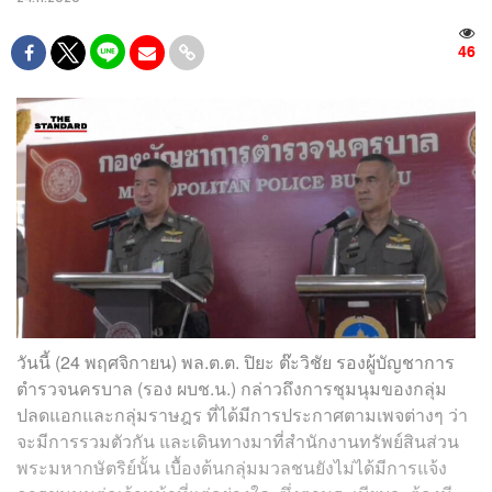
46
วันนี้ (24 พฤศจิกายน) พล.ต.ต. ปิยะ ต๊ะวิชัย รองผู้บัญชาการ
ตำรวจนครบาล (รอง ผบช.น.) กล่าวถึงการชุมนุมของกลุ่ม
ปลดแอกและกลุ่มราษฎร ที่ได้มีการประกาศตามเพจต่างๆ ว่า
จะมีการรวมตัวกัน และเดินทางมาที่สำนักงานทรัพย์สินส่วน
พระมหากษัตริย์นั้น เบื้องต้นกลุ่มมวลชนยังไม่ได้มีการแจ้ง