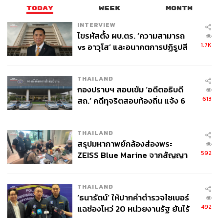
TODAY
WEEK
MONTH
INTERVIEW
ไขรหัสตั้ง ผบ.ตร. ‘ความสามารถ
1.7K
vs อาวุโส’ และอนาคตการปฏิรูปสี
กากี กับ พล.ต.อ. เอก อังสนานนท์
THAILAND
กองปราบฯ สอบเข้ม ‘อดีตอธิบดี
613
สถ.’ คดีทุจริตสอบท้องถิ่น แจ้ง 6
ข้อหาหนัก จ่อชง ป.ป.ช. 12 ส.ค. นี้
THAILAND
สรุปมหากาพย์กล้องส่องพระ
592
ZEISS Blue Marine จากสัญญา
ผลิต 8.3 ล้าน สู่ข้อพิพาท ‘มา
เวลล์ฯ’ ฟ้อง ‘โทน บางแค’ ผิดนัด
THAILAND
จ่ายหนี้-แอบระบุแบรนด์
‘ธนารัตน์’ ให้ปากคำตำรวจไซเบอร์
492
แฉช่องโหว่ 20 หน่วยงานรัฐ ยันไร้