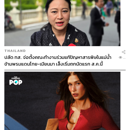
THAILAND
ปลัด ทส. จ่อตั้งคณะทำงานร่วมแก้ปัญหาสารพิษในแม่น้ำ
...
ข้ามพรมแดนไทย-เมียนมา เล็งเริ่มถกนัดแรก ส.ค.นี้