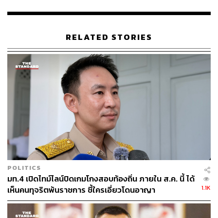
พล.ต.ต. ปิยะกล่าว
พล.ต.ต. ปิยะยังกล่าวด้วยว่า สำหรับการปิดการจราจรในวัน
RELATED STORIES
พรุ่งนี้ จะเริ่มตั้งแต่เวลา 04.00 น. ซึ่งวันนี้จะมีการ
ประชาสัมพันธ์ย้ำกับชาวบ้านในละแวกใกล้เคียง เพื่ออธิบาย
การเดินทางเข้าออกพื้นที่ ส่วนหน่วยงานต่างๆ จนถึงโรงเรียน
ได้ประสานทำความเข้าใจเพื่อเลี่ยงผลกระทบการชุมนุมใน
วันพรุ่งนี้แล้ว
พิสูจน์อักษร: ลักษณ์นารา พักตร์เพียงจันทร์
TAGS:
ตำรวจ
กฎหมาย
สำนักงานทรัพย์สินส่วนพระมหากษัตริย์
คณะราษฎร
ปิยะ ต๊ะวิชัย
POLITICS
มท.4 เปิดไทม์ไลน์ปิดเกมโกงสอบท้องถิ่น ภายใน ส.ค. นี้ ได้
1.1K
เห็นคนทุจริตพ้นราชการ ชี้ใครเอี่ยวโดนอาญา