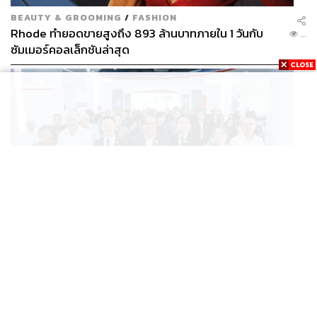
BEAUTY & GROOMING
/
FASHION
Rhode ทำยอดขายสูงถึง 893 ล้านบาทภายใน 1 วันกับ
...
ซัมเมอร์คอลเล็กชันล่าสุด
SCIENCE
/
TECH
/
THAILAND
KMITL ชู ‘Farming the Future 2026’ พลิกครัวโลก สู่
...
เกษตร-อาหารยั่งยืนด้วย One Health