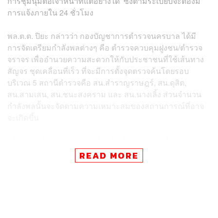
การชุมนุมต่อเจ้าหน้าที่แต่อย่างใด ซึ่งตามระเบียบจะต้องมี
การแจ้งภายใน 24 ชั่วโมง
พล.ต.ต. ปิยะ กล่าวว่า กองบัญชาการตำรวจนครบาล ได้มี
การจัดเตรียมกำลังพลต่างๆ คือ ตำรวจควบคุมฝูงชน/ตำรวจ
จราจร เพื่ออำนวยความสะดวกให้กับประชาชนที่ใช้เส้นทาง
สัญจร ชุดเคลื่อนที่เร็ว ที่จะมีการตั้งจุดตรวจค้นโดยรอบ
บริเวณ 5 สถานีตำรวจคือ สน.สําราญราษฎร์, สน.ดุสิต,
สน.สามเสน, สน.ชนะสงคราม และ สน.นางเลิ้ง ส่วนจำนวน
กำลังพลนั้นจะจัดตามความเหมาะสมของสถานการณ์ที่อาจ
จะเกิดขึ้น
“ตำรวจจะตั้งแนวป้องกันเหนี่ยวรั้งไว้ตลอดทาง เพื่อกำหนด
ระยะ 150 เมตร รอบสำนักงานทรัพย์สินพระมหากษัตริย์ ที่
READ MORE
เป็นไปตามมาตรา 7 หากกลุ่มผู้ชุมนุมเข้าไปในระยะ 150
เมตร ก็จะต้องดูว่าต้องใช้มาตรการอย่างไร เพราะต้องดู
พฤติการณ์ที่เกิดขึ้น แต่ยืนยันว่าจะมีการประกาศเตือนเป็น
ระยะ หากกลุ่มผู้ชุมนุมเข้าใกล้ระยะที่มีการห้ามไว้ เช่น
สถานที่สำคัญทางราชการ และสถานที่ที่มีความสำคัญทาง