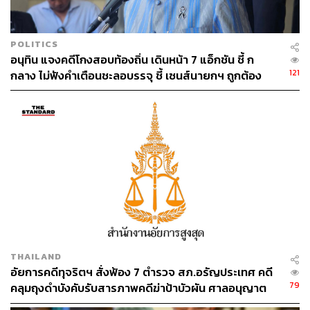
POLITICS
อนุทิน แจงคดีโกงสอบท้องถิ่น เดินหน้า 7 แอ็กชัน ชี้ ก
121
กลาง ไม่ฟังคำเตือนชะลอบรรจุ ชี้ เซนส์นายกฯ ถูกต้อง
THAILAND
อัยการคดีทุจริตฯ สั่งฟ้อง 7 ตำรวจ สภ.อรัญประเทศ คดี
79
คลุมถุงดำบังคับรับสารภาพคดีฆ่าป้าบัวผัน ศาลอนุญาต
ปล่อยตัวชั่วคราว นัดสอบ 17 ส.ค.นี้