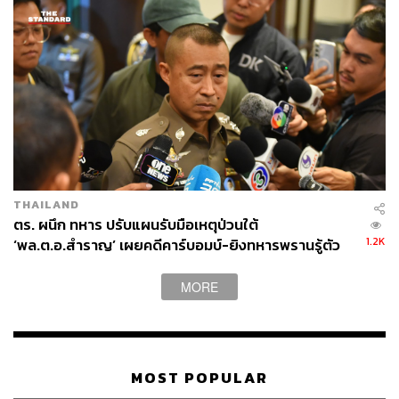
THAILAND
ตร. ผนึก ทหาร ปรับแผนรับมือเหตุป่วนใต้
1.2K
‘พล.ต.อ.สำราญ’ เผยคดีคาร์บอมบ์-ยิงทหารพรานรู้ตัว
กลุ่มก่อเหตุแล้ว
MORE
MOST POPULAR