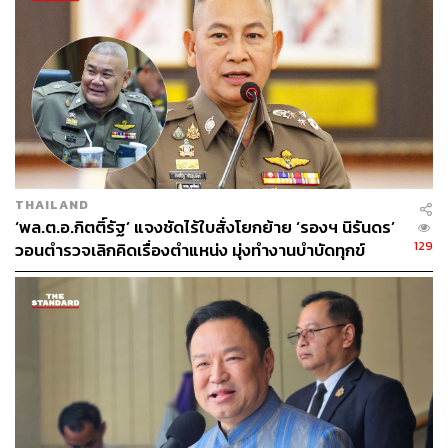
46
ABOUT THE AUTHOR
THE STANDARD TEAM
กองบรรณาธิการ THE STANDARD
THAILAND
‘พล.ต.อ.กิตติ์รัฐ’ แจงชัดไร้ใบสั่งโยกย้าย ‘รองฯ นิรันดร’
129
วอนตำรวจเลิกคิดเรื่องตำแหน่ง มุ่งทำงานบำบัดทุกข์
บำรุงสุข