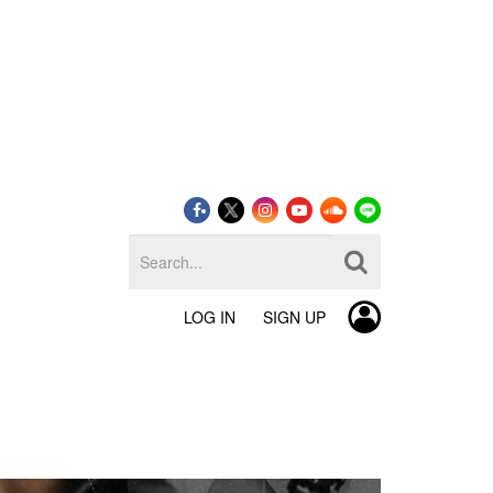
LOG IN
SIGN UP