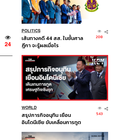
POLITICS
208
เส้นทางคดี 44 สส. ในชั้นศาล
24
ฎีกา จะรู้ผลเมื่อไร
WORLD
543
สรุปภารกิจอนุทิน เยือน
อินโดนีเซีย ขับเคลื่อนการทูต
เศรษฐกิจเชิงรุก ประกาศหุ้น
ส่วนยุทธศาสตร์ไทย –