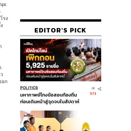
นุม
า
ี่โรง
้ง
EDITOR'S PICK
า
ท.
้ว
รออก
POLITICS
573
มหากาพย์โกงข้อสอบท้องถิ่น
ก่อนเดินหน้าสู่จุดจบในสัปดาห์
นี้