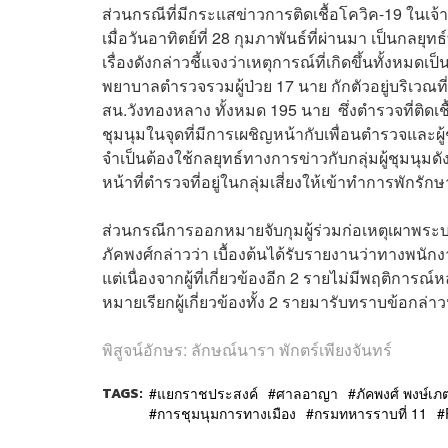
ส่วนกรณีที่มีกระแสข่าวการติดเชื้อโควิค-19 ในเจ
เมื่อวันอาทิตย์ที่ 28 กุมภาพันธ์ที่ผ่านมา เป็นกลยุ
เรื่องดังกล่าวชี้แจงว่าเหตุการณ์ที่เกิดขึ้นทั้งหมดเป็
พยาบาลตำรวจรวมผู้ป่วย 17 นาย กักตัวอยู่บริเวณท
สน.วังทองหลาง ทั้งหมด 195 นาย ซึ่งตำรวจที่ติดเช
ชุมนุมในจุดที่มีการเผชิญหน้ากับเพื่อนตำรวจและผู
จำเป็นต้องใช้กลยุทธ์ทางการข่าวกับกลุ่มผู้ชุมนุมดั
หน้าที่ตำรวจที่อยู่ในกลุ่มเสี่ยงให้เข้าทำการพักรัก
ส่วนกรณีการออกหมายจับกุมผู้ร่วมก่อเหตุเผาพระ
ภัคพงศ์กล่าวว่า เบื้องต้นได้รับรายงานว่าทางพนั
แต่เนื่องจากผู้ที่เกี่ยวข้องอีก 2 รายไม่มีพฤต
หมายเรียกผู้เกี่ยวข้องทั้ง 2 รายมารับทราบข้อกล่า
พิสูจน์อักษร: ลักษณ์นารา พักตร์เพียงจันทร์
TAGS:
แยกราชประสงค์
ศาลอาญา
ภัคพงศ์ พงษ์เภ
การชุมนุมการทางเมือง
กรมทหารราบที่ 11