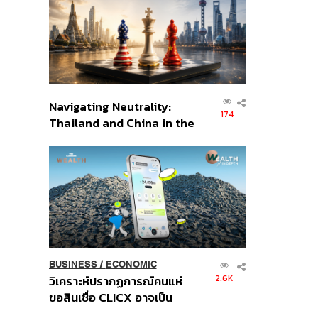
อินโดนีเซีย
Navigating Neutrality:
174
Thailand and China in the
Age of a New Global
Order
BUSINESS
/
ECONOMIC
2.6K
วิเคราะห์ปรากฏการณ์คนแห่
ขอสินเชื่อ CLICX อาจเป็น
เพียงยอดภูเขาน้ำแข็ง ของ