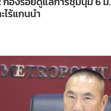
องร้อยดูแลการชุมนุม 6 มี.ค.
าะไร้แกนนำ