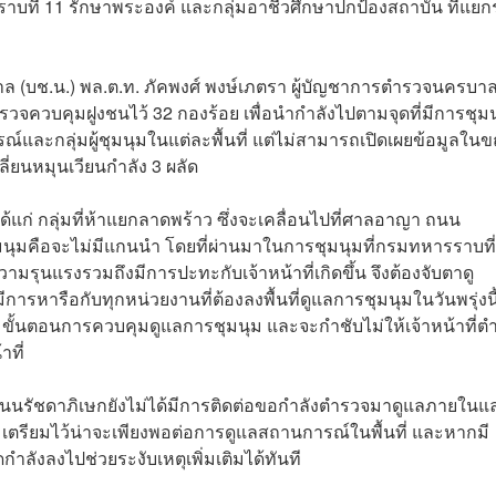
รราบที่ 11 รักษาพระองค์ และกลุ่มอาชีวศึกษาปกป้องสถาบัน ที่แย
าล (บช.น.) พล.ต.ท. ภัคพงศ์ พงษ์เภตรา ผู้บัญชาการตำรวจนครบา
ี่ตำรวจควบคุมฝูงชนไว้ 32 กองร้อย เพื่อนำกำลังไปตามจุดที่มีการชุม
ละกลุ่มผู้ชุมนุมในแต่ละพื้นที่ แต่ไม่สามารถเปิดเผยข้อมูลใน
ปลี่ยนหมุนเวียนกำลัง 3 ผลัด
ได้แก่ กลุ่มที่ห้าแยกลาดพร้าว ซึ่งจะเคลื่อนไปที่ศาลอาญา ถนน
ชุมนุมคือจะไม่มีแกนนำ โดยที่ผ่านมาในการชุมนุมที่กรมทหารราบที่
รุนแรงรวมถึงมีการปะทะกับเจ้าหน้าที่เกิดขึ้น จึงต้องจับตาดู
ารหารือกับทุกหน่วยงานที่ต้องลงพื้นที่ดูแลการชุมนุมในวันพรุ่งนี
ามขั้นตอนการควบคุมดูแลการชุมนุม และจะกำชับไม่ให้เจ้าหน้าที่ต
ที่
ถนนรัชดาภิเษกยังไม่ได้มีการติดต่อขอกำลังตำรวจมาดูแลภายในแ
น. เตรียมไว้น่าจะเพียงพอต่อการดูแลสถานการณ์ในพื้นที่ และหากมี
ลังลงไปช่วยระงับเหตุเพิ่มเติมได้ทันที