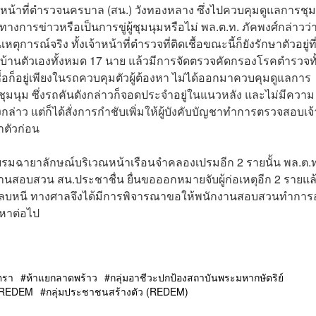
้าหน้าที่ตำรวจนครบาล (สน.) วังทองหลาง ซึ่งไปควบคุมดูแลการชุม
ทธ์ทางการข่าวหรือเป็นการขู่ผู้ชุมนุมหรือไม่ พล.ต.ท. ภัคพงศ์กล่าวว่
นเหตุการณ์จริง ทั้งเจ้าหน้าที่ตำรวจที่ติดเชื้อขณะนี้ก็ยังรักษาตัวอยู่ท
ี่บ้านตัวเองทั้งหมด 17 นาย แล้วมีการจัดตรวจคัดกรองโรคตำรวจทั
ื้อก็อยู่เพียงในรถควบคุมตัวผู้ต้องหา ไม่ได้ออกมาควบคุมดูแลการ
้ชุมนุม ซึ่งรถคันดังกล่าวก็จอดประจำอยู่ในแนวหลัง และไม่มีความ
งกล่าว แต่ก็ได้สั่งการกำชับเพิ่มให้ผู้บังคับบัญชาทำการตรวจสอบเจ้
ษาตัวก่อน
บรมฉายาลักษณ์บริเวณหน้าเรือนจำคลองเปรมอีก 2 รายนั้น พล.ต.
กงานสอบสวน สน.ประชาชื่น ยื่นขอออกหมายจับผู้ก่อเหตุอีก 2 รายแล
ิการณ์หลบหนี ทางศาลจึงได้มีการพิจารณาขอให้พนักงานสอบสวนทำกา
วหาต่อไป
ตรา
ห้าแยกลาดพร้าว
กลุ่มอาชีวะปกป้องสถาบันพระมหากษัตริย์
REDEM
กลุ่มประชาชนสร้างตัว (REDEM)