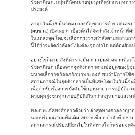
รัชดาภิเษก, กลุ่มที่นัดหมายชุมนุมที่หน้ากรมทหา
ประสงค์
ล่าสุดวันนี้ (5 มีนาคม) กองบัญชาการตำรวจนครบ
(ผบช.น.) เปิดเผยว่า เบื้องต้นได้จัดกำลังเจ้าหน้าท
ในแต่ละจุด โดยจะเลือกการวางกำลังตามสถานการณ์แ
นี้ได้ว่าจะจัดกำลังลงไปแต่ละจุดเท่าใด แต่ต้องสับเ
อย่างไรก็ตาม สิ่งที่ตำรวจมีความเป็นห่วงมากที่สุด
รัชดาภิเษก เนื่องจากจุดดังกล่าวตามข้อมูลของผู้
มหาดเล็กราชวัลลภรักษาพระองค์ พบว่ามีการใช้ความ
สถานการณ์ในจุดดังกล่าวเป็นพิเศษ โดยในวันนี้จะมีก
เพื่อกำชับเรื่องการบังคับใช้กฎหมาย การปฏิบัติต
ควบคุมฝูงชนทุกนายปฏิบัติเกินกว่ากฎหมายและหน้า
พล.ต.ท. ภัคพงศ์กล่าวด้วยว่า ล่าสุดทางศาลอาญา
นอกบริเวณศาลเพิ่มเติม เพราะเชื่อว่ากำลังที่ บช.
สถานการณ์ปรับเปลี่ยนไปในทิศทางใดก็พร้อมจะตัดกำ