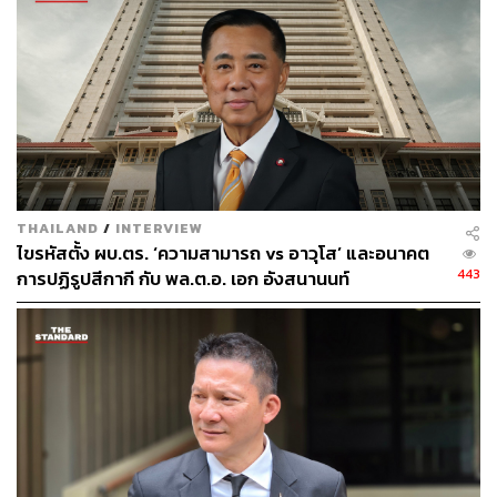
ความผิดเกี่ยวกับการหลอกลวงออนไลน์ด้านการเงิน
หลอกลวงจำหน่ายสินค้าออนไลน์และสินค้าผิด
กฎหมาย เผยแพร่ข่าวปลอม ล่วงละเมิดทางเพศต่อเด็ก
และพนันออนไลน์: รวมจับกุม 2,362 คดี ผู้ต้องหา 2,350
คน มูลค่าตรวจยึด/อายัดทรัพย์สินในคดี 18,924,237
บาท
ความผิดตาม พ.ร.ก.มาตรการป้องกันและปราบปราม
THAILAND
/
INTERVIEW
อาชญากรรมทางเทคโนโลยี พ.ศ. 2566 รวมจับกุม 295
ไขรหัสตั้ง ผบ.ตร. ‘ความสามารถ vs อาวุโส’ และอนาคต
คดี ผู้ต้องหา 277 คน มูลค่าตรวจยึด/อายัดทรัพย์สินใน
443
การปฏิรูปสีกากี กับ พล.ต.อ. เอก อังสนานนท์
คดี 3,968,083 บาท
จับกุมบุคคลตามหมายจับ รวม 3,080 หมายจับ
พล.ต.อ. กิตติ์รัฐ กล่าวว่า ขอความร่วมมือพี่น้องประชาชน
และนักท่องเที่ยวในการป้องกันอาชญากรรมหรืออันตรายที่
จะเกิดขึ้นในช่วงวันลอยกระทง หากต้องการความช่วยเหลือ