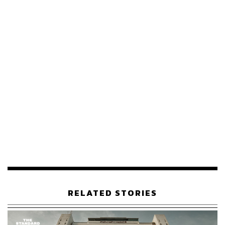
สถานบริการ: รวมจับกุม 26,392 คดี ผู้ต้องหา 27,284
คน มูลค่าตรวจยึด/อายัดทรัพย์สินในคดี 61,466,470
บาท ในส่วนคดียาเสพติด สามารถตรวจยึดของกลาง
ยาบ้า 62,895,138 เม็ด, ยาไอซ์ 461,292 กรัม, เคตามีน
570,469 กรัม, เฮโรอีน 115.33 กิโลกรัม, ฝิ่น 135 กรัม,
ยาอี 1,663 เม็ด, โคเคน 13 กรัม, กัญชา 4.4 กิโลกรัม
และน้ำกระท่อม 144,000 มิลลิลิตร
ความผิดเกี่ยวกับอาวุธปืน: รวมจับกุม 1,446 คดี ผู้
ต้องหา 1,405 คน ของกลางอาวุธปืนสงคราม 2
กระบอก อาวุธปืนไม่มีทะเบียน 920 กระบอก อาวุธปืนมี
ทะเบียน 197 กระบอก วัตถุระเบิด 35 ลูก พลุ/ดอกไม้ไฟ
4,174 ดอก เครื่องกระสุนปืน 6,292 นัด รวมมูลค่า
2,442,231 บาท
RELATED STORIES
อาชญากรรมทางเทคโนโลยี