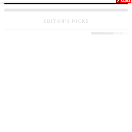
จ่ายหนี้-แอบระบุแบรนด์
EDITOR'S PICKS
POLITICS
มหากาพย์โกงข้อสอบท้องถิ่น ก่อน
523
เดินหน้าสู่จุดจบในสัปดาห์นี้
POLITICS
เส้นทางคดี 44 สส. ในชั้นศาลฎีกา
175
จะรู้ผลเมื่อไร
WORLD
สรุปภารกิจอนุทิน เยือนอินโดนีเซีย
515
ขับเคลื่อนการทูตเศรษฐกิจเชิงรุก
ประกาศหุ้นส่วนยุทธศาสตร์ไทย –
อินโดนีเซีย
Navigating Neutrality: