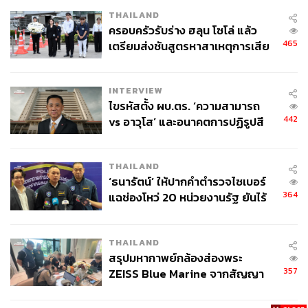
THAILAND
ครอบครัวรับร่าง ฮลุน โซโล่ แล้ว
465
เตรียมส่งชันสูตรหาสาเหตุการเสีย
ชีวิต
INTERVIEW
ไขรหัสตั้ง ผบ.ตร. ‘ความสามารถ
442
vs อาวุโส’ และอนาคตการปฏิรูปสี
กากี กับ พล.ต.อ. เอก อังสนานนท์
THAILAND
‘ธนารัตน์’ ให้ปากคำตำรวจไซเบอร์
364
แฉช่องโหว่ 20 หน่วยงานรัฐ ยันไร้
นัยทางการเมือง
THAILAND
สรุปมหากาพย์กล้องส่องพระ
357
ZEISS Blue Marine จากสัญญา
ผลิต 8.3 ล้าน สู่ข้อพิพาท ‘มา
เวลล์ฯ’ ฟ้อง ‘โทน บางแค’ ผิดนัด