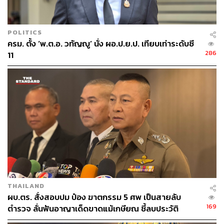
หรือมีเบาะแส เรื่องร้องเรียนเกี่ยวกับอาชญากรรมต่างๆ
สามารถแจ้งได้ที่สายด่วน 191 หรือสายด่วน 1599 ตลอด 24
ชั่วโมง
POLITICS
ครม. ตั้ง ‘พ.ต.อ. วทัญญู’ นั่ง ผอ.ป.ย.ป. เทียบเท่าระดับซี
ในส่วนกระแสข่าวการจัดกิจกรรมฟูลมูนปาร์ตี้ที่อาจเกิดเหตุ
286
11
วุ่นวาย พล.ต.อ. กิตติ์รัฐ กล่าวว่า จากการข่าวขณะนี้ยังไม่มี
อะไรน่ากังวล มีเพียงชาวต่างประเทศทยอยเดินทางมาเที่ยว
ตนเองกำชับให้เจ้าหน้าที่ตรวจตราเชิงรุก พร้อมกำชับไปที่
กองบัญชาการตำรวจภูธรภาค 8 และกองบังคับการตำรวจ
ภูธรจังหวัดสุราษฎร์ธานี ให้ติดตามสถานการณ์อย่างใกล้ชิด
แล้ว
ทั้งนี้ สำนักงานตำรวจแห่งชาติขอแนะนำ ‘ตะโกน โยน ยื่น
ลาก’ 4 ขั้นตอนช่วยเหลือคนตกน้ำให้ปลอดภัยทั้งคนช่วยและ
คนถูกช่วยในวันลอยกระทง โดยมีรายละเอียดดังนี้
THAILAND
ตะโกน: เมื่อพบคนตกน้ำ ให้ตะโกนขอความช่วยเหลือ
ผบ.ตร. สั่งสอบปม ป๋อง ฆาตกรรม 5 ศพ เป็นสายลับ
ว่ามีคนตกน้ำ และบอกคนที่ตกน้ำให้ตั้งสติ
169
ตำรวจ ลั่นฟันอาญาเด็ดขาดแม้เกษียณ ชี้ลบประวัติ
โยน: โยนวัสดุหรือสิ่งของที่ลอยน้ำได้ให้เกาะ เช่น ห่วง
อาชญากรเองไม่ได้