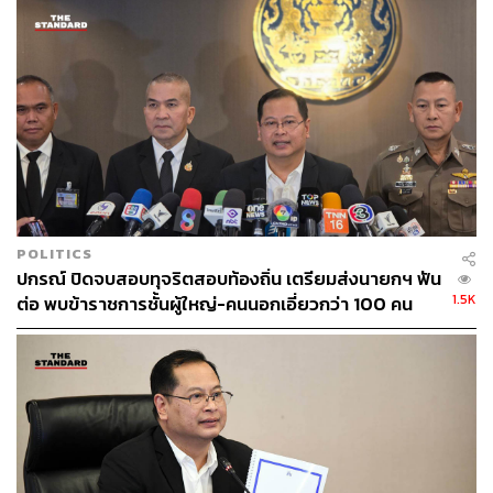
ยาง เสื้อชูชีพ ถังพลาสติก
ยื่น: ยื่นสิ่งของที่มีความยาว เช่น ท่อพลาสติก เชือก กิ่ง
ไม้ ให้คนที่ตกน้ำจับ
ลาก: ลากเชือกหรือสิ่งของที่ยื่นให้ เพื่อลากคนที่ตกน้ำ
กลับเข้าฝั่ง
และมีข้อควรระวังสำหรับประชาชนในการให้ความช่วย
เหลือคือ
POLITICS
ไม่ควรกระโดดตัวเปล่าลงไปช่วย หากจำเป็นให้นำ
ปกรณ์ ปิดจบสอบทุจริตสอบท้องถิ่น เตรียมส่งนายกฯ ฟัน
สิ่งของที่ลอยน้ำได้ติดตัวไปด้วย
1.5K
ต่อ พบข้าราชการชั้นผู้ใหญ่-คนนอกเอี่ยวกว่า 100 คน
ไม่ควรเข้าไปช่วยเหลือจากด้านหน้าของคนตกน้ำ
เพราะคนที่กำลังตกใจอาจดึงคนที่เข้าไปช่วยจมน้ำไป
ด้วย
TAGS:
ความปลอดภัย
วันลอยกระทง
ผู้บัญชาการตำรวจแห่งชาติ
สำนักงานตำรวจแห่งชาติ