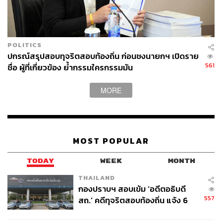
การท่องเที่ยว
กิตติ์รัฐ พันธุ์เพ็ชร์
POLITICS
ปกรณ์สรุปสอบทุจริตสอบท้องถิ่น ก่อนชงนายกฯ เปิดราย
561
ชื่อ ผู้ที่เกี่ยวข้อง ย้ำกรรมใครกรรมมัน
MORE
170
ABOUT THE AUTHOR
MOST POPULAR
THE STANDARD TEAM
กองบรรณาธิการ THE STANDARD
TODAY
WEEK
MONTH
THAILAND
ABOUT THE PHOTOGRAPHER
กองปราบฯ สอบเข้ม ‘อดีตอธิบดี
ศวิตา พูลเสถียร
557
สถ.’ คดีทุจริตสอบท้องถิ่น แจ้ง 6
ช่างภาพข่าว ประจำสำนักข่าว THE
ข้อหาหนัก จ่อชง ป.ป.ช. 12 ส.ค. นี้
STANDARD