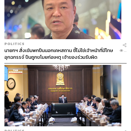
POLITICS
นายกฯ สั่งเข้มพกปืนนอกเคหสถาน ชี้ไม่ใช่เจ้าหน้าที่มีโทษ
...
อุกฉกรรจ์ ปืนถูกขโมยก่อเหตุ เจ้าของร่วมรับผิด
POLITICS