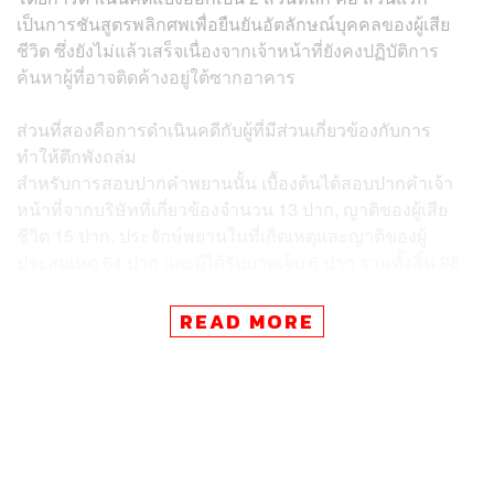
เป็นการชันสูตรพลิกศพเพื่อยืนยันอัตลักษณ์บุคคลของผู้เสีย
ชีวิต ซึ่งยังไม่แล้วเสร็จเนื่องจากเจ้าหน้าที่ยังคงปฏิบัติการ
ค้นหาผู้ที่อาจติดค้างอยู่ใต้ซากอาคาร
ส่วนที่สองคือการดำเนินคดีกับผู้ที่มีส่วนเกี่ยวข้องกับการ
ทำให้ตึกพังถล่ม
สำหรับการสอบปากคำพยานนั้น เบื้องต้นได้สอบปากคำเจ้า
หน้าที่จากบริษัทที่เกี่ยวข้องจำนวน 13 ปาก, ญาติของผู้เสีย
ชีวิต 15 ปาก, ประจักษ์พยานในที่เกิดเหตุและญาติของผู้
ประสบเหตุ 64 ปาก และผู้ได้รับบาดเจ็บ 6 ปาก รวมทั้งสิ้น 98
ปาก
READ MORE
รองผู้บัญชาการตำรวจนครบาล กล่าวเพิ่มเติมว่า ขณะนี้เจ้า
หน้าที่ตำรวจอยู่ระหว่างการรวบรวมพยานหลักฐาน ซึ่งไม่ได้
มีเพียงคำให้การของพยานบุคคลเท่านั้น แต่ยังรวมถึงวัตถุ
พยานที่พบในที่เกิดเหตุ ซึ่งขณะนี้ยังอยู่ระหว่างการรอผลการ
ตรวจพิสูจน์จากผู้เชี่ยวชาญ อย่างไรก็ตาม เจ้าหน้าที่ตำรวจ
กำลังเร่งดำเนินการในทุกมิติของคดี แต่ยังไม่สามารถกำหนด