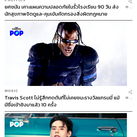
ยศชนัน เคาะแผนความปลอดภัยในรั้วโรงเรียน 90 วัน ส่ง
...
นักสุขภาพจิตดูแล-คุมเข้มคัดกรองสิ่งผิดกฎหมาย
MUSIC
Travis Scott ไม่รู้สึกกดดันที่ไม่เคยชนะรางวัลแกรมมี่ แม้
...
มีชื่อเข้าชิงมาแล้ว 10 ครั้ง