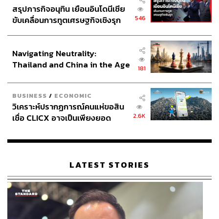
สรุปภารกิจอนุทิน เยือนอินโดนีเซีย
546
ขับเคลื่อนการทูตเศรษฐกิจเชิงรุก
ประกาศหุ้นส่วนยุทธศาสตร์ไทย –
อินโดนีเซีย
Navigating Neutrality:
Thailand and China in the Age
181
of a New Global Order
BUSINESS
/
ECONOMIC
วิเคราะห์ปรากฏการณ์คนแห่ขอสิน
2.6K
เชื่อ CLICX อาจเป็นเพียงยอด
ภูเขาน้ำแข็ง ของปัญหาหนี้ครัว
เรือนไทยที่ถูกซุกไว้
LATEST STORIES