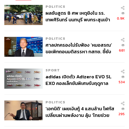
POLITICS
ผลชันสูตร 8 ศพ เหตุยิงใน รร.
0.9K
เทพศิรินทร์ นนทบุรี พบกระสุนเข้า
จุดสำคัญ ‘ศีรษะ-หน้าอก’ ครูถูกยิง
4 นัด จากระยะไกล
POLITICS
ศาลปกครองไม่รับฟ้อง ‘หมอสรณ’
681
ขอเพิกถอนมติสรรหา กสทช. ชี้ยัง
ไม่ใช่ผู้เดือดร้อนเสียหาย
SPORT
adidas เปิดตัว Adizero EVO SL
534
EXO คอลเล็กชันพิเศษรับฤดูกาล
College Football
POLITICS
‘เอกนิติ’ เผยเงินกู้ 4 แสนล้าน โฟกัส
295
เปลี่ยนผ่านพลังงาน ลุ้น ‘ไทยช่วย
ไทยพลัส’ เฟส 2 รอประเมินความ
เหมาะสม