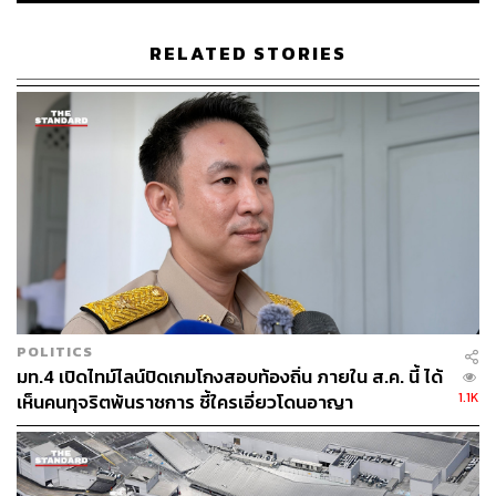
ABOUT THE PHOTOGRAPHER
ฐานิส สุดโต
RELATED STORIES
บรรณาธิการภาพ ประจำสำนักข่าว THE
STANDARD
POLITICS
มท.4 เปิดไทม์ไลน์ปิดเกมโกงสอบท้องถิ่น ภายใน ส.ค. นี้ ได้
1.1K
เห็นคนทุจริตพ้นราชการ ชี้ใครเอี่ยวโดนอาญา