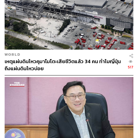
WORLD
เหตุแผ่นดินไหวคุมาโมโตะเสียชีวิตแล้ว 34 คน ทำไมญี่ปุ่น
517
ถึงแผ่นดินไหวบ่อย