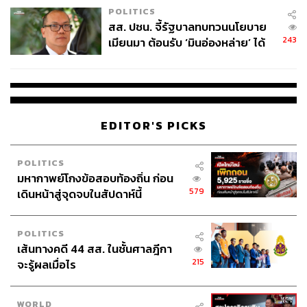
POLITICS
สส. ปชน. จี้รัฐบาลทบทวนนโยบาย
243
เมียนมา ต้อนรับ ‘มินอ่องหล่าย’ ได้
แค่สัญญาว่างเปล่า
EDITOR'S PICKS
POLITICS
มหากาพย์โกงข้อสอบท้องถิ่น ก่อน
579
เดินหน้าสู่จุดจบในสัปดาห์นี้
POLITICS
เส้นทางคดี 44 สส. ในชั้นศาลฎีกา
215
จะรู้ผลเมื่อไร
WORLD