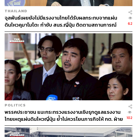
THAILAND
จุลพันธ์เผยยังไม่มีแรงงานไทยได้รับผลกระทบจากแผ่น
62
ดินไหวคุมาโมโตะ กำชับ สนร.ญี่ปุ่น ติดตามสถานการณ์
ใกล้ชิด
POLITICS
พรรคประชาชน แนะกระทรวงแรงงานเชิงรุกดูแลแรงงาน
102
ไทยเหตุแผ่นดินไหวญี่ปุ่น ย้ำไม่ควรโยนภารกิจให้ กต. ฝ่าย
เดียว