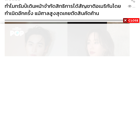
ทำไมทรัมป์เดินหน้าจำกัดสิทธิการได้สัญชาติอเมริกันโดย
...
กำเนิดอีกครั้ง แม้ศาลสูงสุดเคยตัดสินคัดค้าน
ENTERTAINMENT
เก้า นพเก้า และ พาย รินรดา เตรียมร่วมงานกันใน ‘รสกาล
...
Enchanted Taste In Time’